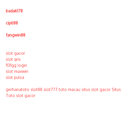
badak178
cipit88
fangwin88
slot gacor
slot qris
1131gg login
slot maxwin
slot pulsa
gerhanatoto
slot88
slot777
toto macau
situs slot gacor
Situs
Toto
slot gacor