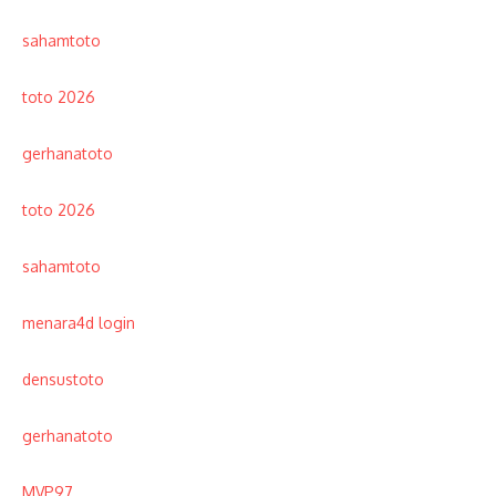
sahamtoto
toto 2026
gerhanatoto
toto 2026
sahamtoto
menara4d login
densustoto
gerhanatoto
MVP97