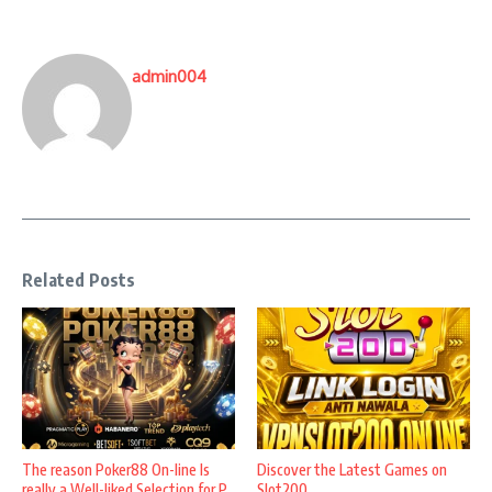
admin004
Related Posts
The reason Poker88 On-line Is
Discover the Latest Games on
really a Well-liked Selection for P
Slot200