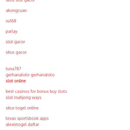
akongcuan
vu168
parlay
slot gacor
situs gacor
tuna787
gerhanatoto
gerhanatoto
slot online
best casinos for bonus buy slots
slot mahjong ways
situs togel online
texas sportsbook apps
alexistogel daftar