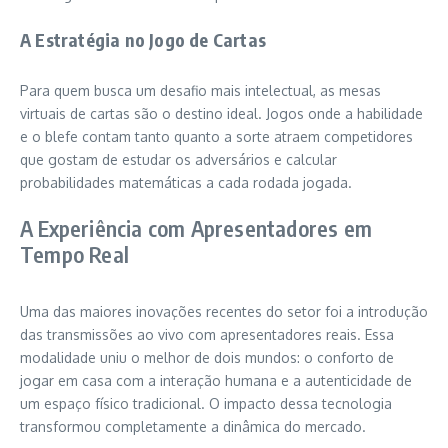
A Estratégia no Jogo de Cartas
Para quem busca um desafio mais intelectual, as mesas
virtuais de cartas são o destino ideal. Jogos onde a habilidade
e o blefe contam tanto quanto a sorte atraem competidores
que gostam de estudar os adversários e calcular
probabilidades matemáticas a cada rodada jogada.
A Experiência com Apresentadores em
Tempo Real
Uma das maiores inovações recentes do setor foi a introdução
das transmissões ao vivo com apresentadores reais. Essa
modalidade uniu o melhor de dois mundos: o conforto de
jogar em casa com a interação humana e a autenticidade de
um espaço físico tradicional. O impacto dessa tecnologia
transformou completamente a dinâmica do mercado.