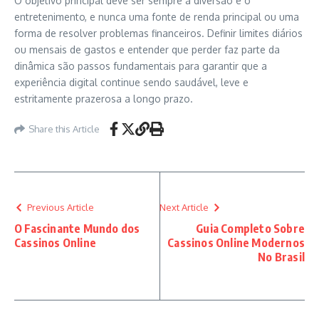
O objetivo principal deve ser sempre a diversão e o
entretenimento, e nunca uma fonte de renda principal ou uma
forma de resolver problemas financeiros. Definir limites diários
ou mensais de gastos e entender que perder faz parte da
dinâmica são passos fundamentais para garantir que a
experiência digital continue sendo saudável, leve e
estritamente prazerosa a longo prazo.
Share this Article
Previous Article
Next Article
O Fascinante Mundo dos
Guia Completo Sobre
Cassinos Online
Cassinos Online Modernos
No Brasil