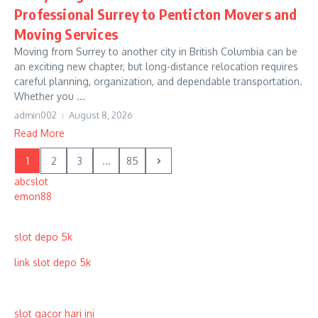
Professional Surrey to Penticton Movers and
Moving Services
Moving from Surrey to another city in British Columbia can be
an exciting new chapter, but long-distance relocation requires
careful planning, organization, and dependable transportation.
Whether you ...
admin002
August 8, 2026
Read More
1
2
3
...
85
abcslot
emon88
slot depo 5k
link slot depo 5k
slot gacor hari ini