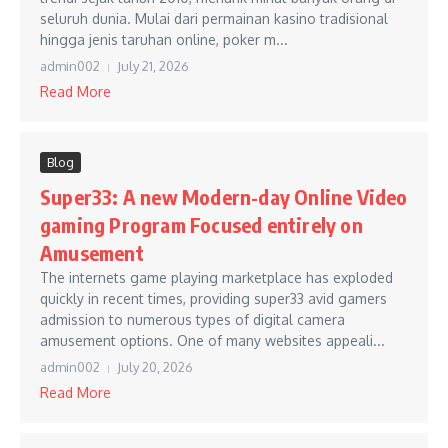
seluruh dunia. Mulai dari permainan kasino tradisional
hingga jenis taruhan online, poker m...
admin002
July 21, 2026
Read More
Blog
Super33: A new Modern-day Online Video
gaming Program Focused entirely on
Amusement
The internets game playing marketplace has exploded
quickly in recent times, providing super33 avid gamers
admission to numerous types of digital camera
amusement options. One of many websites appeali...
admin002
July 20, 2026
Read More