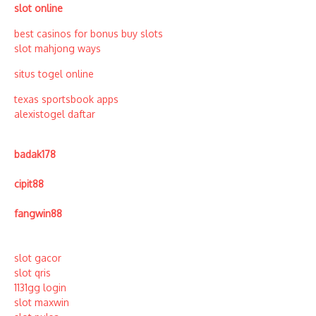
slot online
best casinos for bonus buy slots
slot mahjong ways
situs togel online
texas sportsbook apps
alexistogel daftar
badak178
cipit88
fangwin88
slot gacor
slot qris
1131gg login
slot maxwin