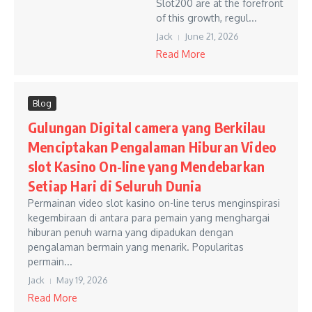
Slot200 are at the forefront
of this growth, regul...
Jack
June 21, 2026
Read More
Blog
Gulungan Digital camera yang Berkilau
Menciptakan Pengalaman Hiburan Video
slot Kasino On-line yang Mendebarkan
Setiap Hari di Seluruh Dunia
Permainan video slot kasino on-line terus menginspirasi
kegembiraan di antara para pemain yang menghargai
hiburan penuh warna yang dipadukan dengan
pengalaman bermain yang menarik. Popularitas
permain...
Jack
May 19, 2026
Read More