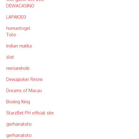
DEWACASINO
LAPAK303
humastogel
Toto
Indian matka
slot
meriamhoki
Dewapoker Resmi
Dreams of Macau
Boxing King
StarzBet PH official site
gerhanatoto
gerhanatoto