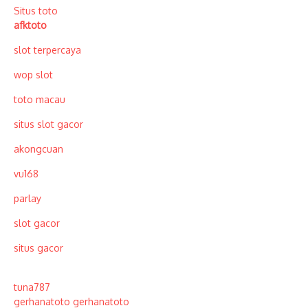
Situs toto
afktoto
slot terpercaya
wop slot
toto macau
situs slot gacor
akongcuan
vu168
parlay
slot gacor
situs gacor
tuna787
gerhanatoto
gerhanatoto