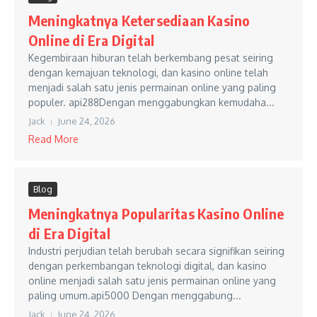
Meningkatnya Ketersediaan Kasino
Online di Era Digital
Kegembiraan hiburan telah berkembang pesat seiring
dengan kemajuan teknologi, dan kasino online telah
menjadi salah satu jenis permainan online yang paling
populer. api288Dengan menggabungkan kemudaha...
Jack
June 24, 2026
Read More
Blog
Meningkatnya Popularitas Kasino Online
di Era Digital
Industri perjudian telah berubah secara signifikan seiring
dengan perkembangan teknologi digital, dan kasino
online menjadi salah satu jenis permainan online yang
paling umum.api5000 Dengan menggabung...
Jack
June 24, 2026