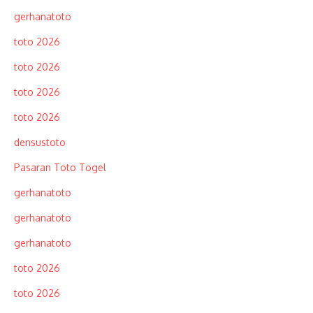
gerhanatoto
toto 2026
toto 2026
toto 2026
toto 2026
densustoto
Pasaran Toto Togel
gerhanatoto
gerhanatoto
gerhanatoto
toto 2026
toto 2026