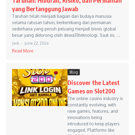
Taruhan: Hiburan, Risiko, dan Permainan
yang Bertanggung Jawab
Taruhan telah menjadi bagian dari budaya manusia
selama ratusan tahun, berkembang dari permainan
sederhana yang penuh peluang menjadi bisnis global
besar yang didorong oleh dewa33teknologi. Saat ini, ...
Jack
June 22, 2026
Read More
Blog
Discover the Latest
Games on Slot200
The online casino industry is
constantly evolving, with
new games, features, and
innovations being
introduced to keep players
engaged. Platforms like