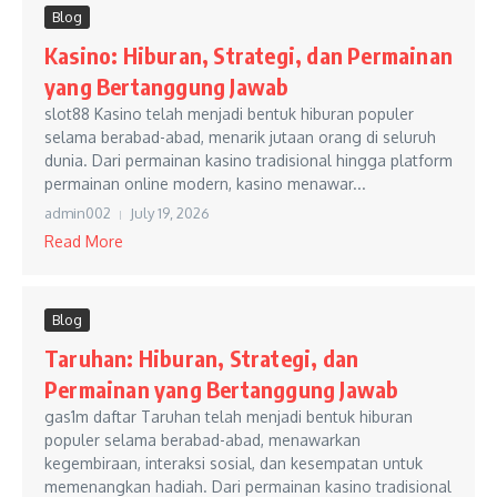
Blog
Kasino: Hiburan, Strategi, dan Permainan
yang Bertanggung Jawab
slot88 Kasino telah menjadi bentuk hiburan populer
selama berabad-abad, menarik jutaan orang di seluruh
dunia. Dari permainan kasino tradisional hingga platform
permainan online modern, kasino menawar...
admin002
July 19, 2026
Read More
Blog
Taruhan: Hiburan, Strategi, dan
Permainan yang Bertanggung Jawab
gas1m daftar Taruhan telah menjadi bentuk hiburan
populer selama berabad-abad, menawarkan
kegembiraan, interaksi sosial, dan kesempatan untuk
memenangkan hadiah. Dari permainan kasino tradisional