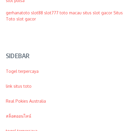
slot pulsa
gerhanatoto
slot88
slot777
toto macau
situs slot gacor
Situs
Toto
slot gacor
SIDEBAR
Togel terpercaya
link situs toto
Real Pokies Australia
สล็อตออนไลน์
togel terpercaya