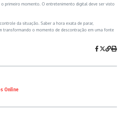
 o primeiro momento. O entretenimento digital deve ser visto
ontrole da situação. Saber a hora exata de parar,
bam transformando o momento de descontração em uma fonte
s Online