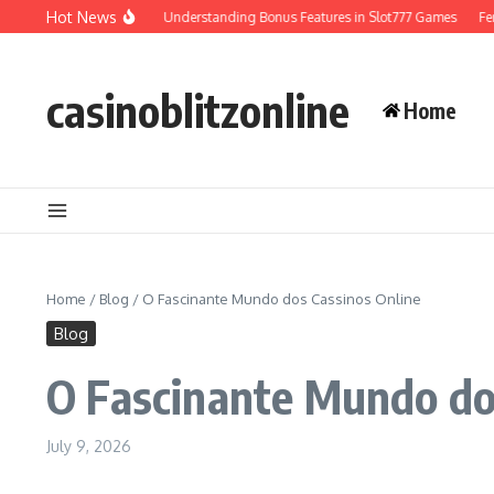
Skip to content
Hot News
Understanding Bonus Features in Slot777 Games
Fenomen
casinoblitzonline
Home
Home
/
Blog
/
O Fascinante Mundo dos Cassinos Online
Blog
O Fascinante Mundo do
July 9, 2026