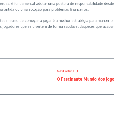
azerosa, é fundamental adotar uma postura de responsabilidade desde
rantida ou uma solução para problemas financeiros.
ntes mesmo de começar a jogar é a melhor estratégia para manter o c
os jogadores que se divertem de forma saudável daqueles que aca
Next Article
O Fascinante Mundo dos Jogo