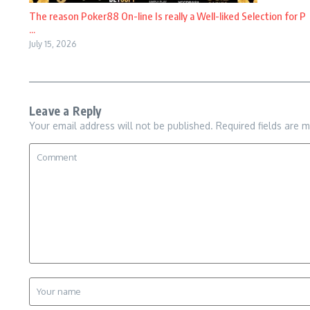
The reason Poker88 On-line Is really a Well-liked Selection for P
...
July 15, 2026
Leave a Reply
Your email address will not be published.
Required fields are 