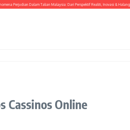
a Perjudian Dalam Talian Malaysia: Dari Perspektif Realiti, Inovasi & Halangan
s Cassinos Online