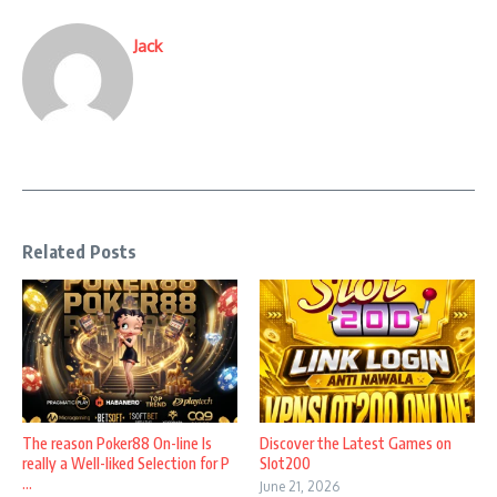
Jack
Related Posts
The reason Poker88 On-line Is
Discover the Latest Games on
really a Well-liked Selection for P
Slot200
...
June 21, 2026