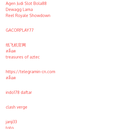
Agen Judi Slot Bola88
Dewagg Lama
Reel Royale Showdown
GACORPLAY77
纸飞机官网
สล็อต
treasures of aztec
https://telegramin-cn.com
สล็อต
indo178 daftar
clash verge
janji33
toto