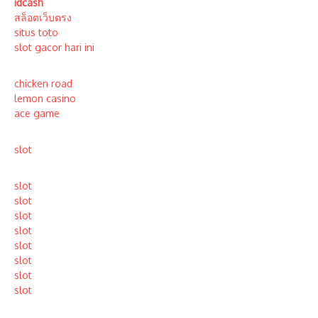
idcash
สล็อตเว็บตรง
situs toto
slot gacor hari ini
chicken road
lemon casino
ace game
slot
slot
slot
slot
slot
slot
slot
slot
slot