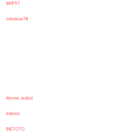
MVP97
sekawan78
Atomic wallet
Indoxxi
JNETOTO