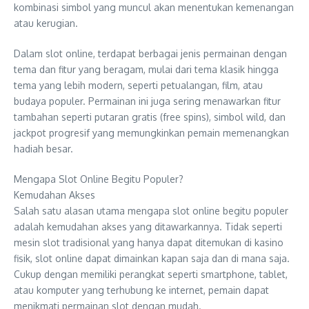
kombinasi simbol yang muncul akan menentukan kemenangan
atau kerugian.
Dalam slot online, terdapat berbagai jenis permainan dengan
tema dan fitur yang beragam, mulai dari tema klasik hingga
tema yang lebih modern, seperti petualangan, film, atau
budaya populer. Permainan ini juga sering menawarkan fitur
tambahan seperti putaran gratis (free spins), simbol wild, dan
jackpot progresif yang memungkinkan pemain memenangkan
hadiah besar.
Mengapa Slot Online Begitu Populer?
Kemudahan Akses
Salah satu alasan utama mengapa slot online begitu populer
adalah kemudahan akses yang ditawarkannya. Tidak seperti
mesin slot tradisional yang hanya dapat ditemukan di kasino
fisik, slot online dapat dimainkan kapan saja dan di mana saja.
Cukup dengan memiliki perangkat seperti smartphone, tablet,
atau komputer yang terhubung ke internet, pemain dapat
menikmati permainan slot dengan mudah.