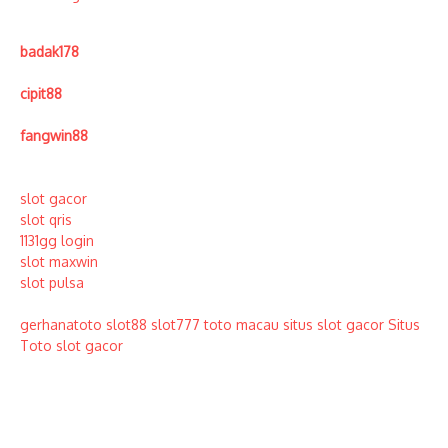
badak178
cipit88
fangwin88
slot gacor
slot qris
1131gg login
slot maxwin
slot pulsa
gerhanatoto
slot88
slot777
toto macau
situs slot gacor
Situs
Toto
slot gacor