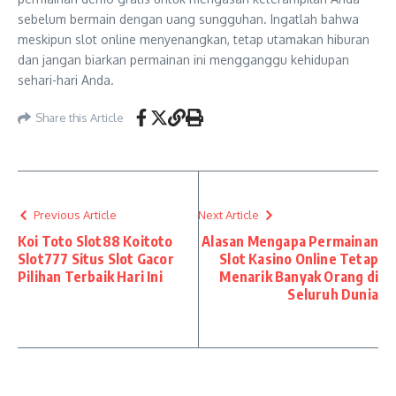
sebelum bermain dengan uang sungguhan. Ingatlah bahwa
meskipun slot online menyenangkan, tetap utamakan hiburan
dan jangan biarkan permainan ini mengganggu kehidupan
sehari-hari Anda.
Share this Article
Previous Article
Next Article
Koi Toto Slot88 Koitoto
Alasan Mengapa Permainan
Slot777 Situs Slot Gacor
Slot Kasino Online Tetap
Pilihan Terbaik Hari Ini
Menarik Banyak Orang di
Seluruh Dunia