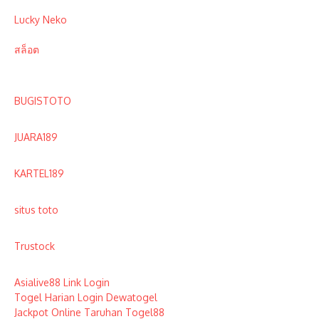
Lucky Neko
สล็อต
BUGISTOTO
JUARA189
KARTEL189
situs toto
Trustock
Asialive88 Link Login
Togel Harian Login Dewatogel
Jackpot Online Taruhan Togel88