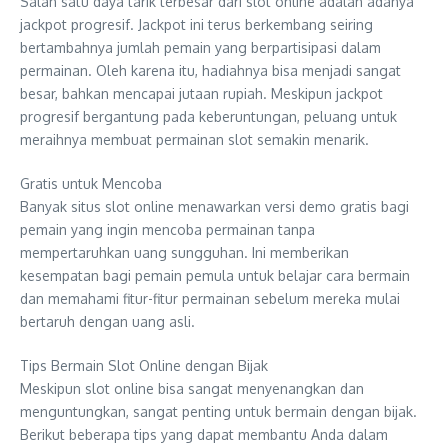
Salah satu daya tarik terbesar dari slot online adalah adanya
jackpot progresif. Jackpot ini terus berkembang seiring
bertambahnya jumlah pemain yang berpartisipasi dalam
permainan. Oleh karena itu, hadiahnya bisa menjadi sangat
besar, bahkan mencapai jutaan rupiah. Meskipun jackpot
progresif bergantung pada keberuntungan, peluang untuk
meraihnya membuat permainan slot semakin menarik.
Gratis untuk Mencoba
Banyak situs slot online menawarkan versi demo gratis bagi
pemain yang ingin mencoba permainan tanpa
mempertaruhkan uang sungguhan. Ini memberikan
kesempatan bagi pemain pemula untuk belajar cara bermain
dan memahami fitur-fitur permainan sebelum mereka mulai
bertaruh dengan uang asli.
Tips Bermain Slot Online dengan Bijak
Meskipun slot online bisa sangat menyenangkan dan
menguntungkan, sangat penting untuk bermain dengan bijak.
Berikut beberapa tips yang dapat membantu Anda dalam