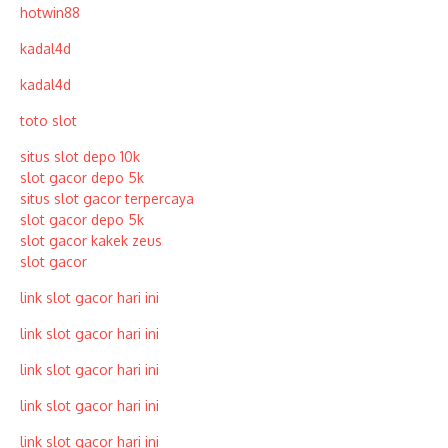
hotwin88
kadal4d
kadal4d
toto slot
situs slot depo 10k
slot gacor depo 5k
situs slot gacor terpercaya
slot gacor depo 5k
slot gacor kakek zeus
slot gacor
link slot gacor hari ini
link slot gacor hari ini
link slot gacor hari ini
link slot gacor hari ini
link slot gacor hari ini