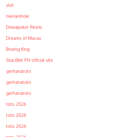
slot
meriamhoki
Dewapoker Resmi
Dreams of Macau
Boxing King
StarzBet PH official site
gerhanatoto
gerhanatoto
gerhanatoto
toto 2026
toto 2026
toto 2026