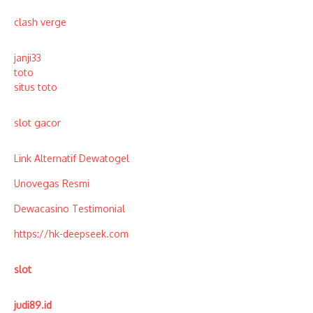
clash verge
janji33
toto
situs toto
slot gacor
Link Alternatif Dewatogel
Unovegas Resmi
Dewacasino Testimonial
https://hk-deepseek.com
slot
judi89.id