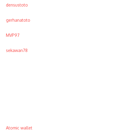
densustoto
gerhanatoto
MVP97
sekawan78
Atomic wallet