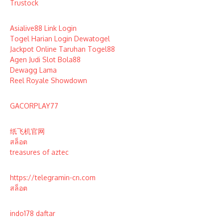
Trustock
Asialive88 Link Login
Togel Harian Login Dewatogel
Jackpot Online Taruhan Togel88
Agen Judi Slot Bola88
Dewagg Lama
Reel Royale Showdown
GACORPLAY77
纸飞机官网
สล็อต
treasures of aztec
https://telegramin-cn.com
สล็อต
indo178 daftar