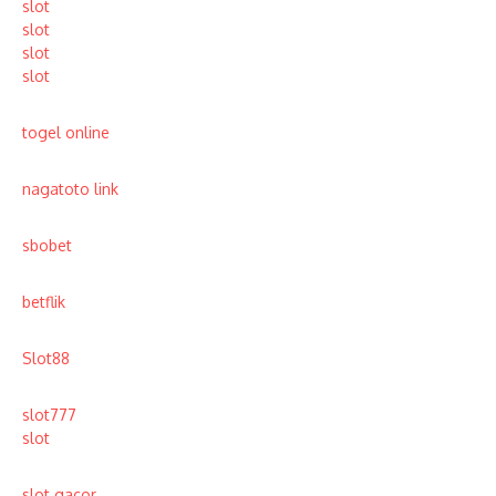
slot
slot
slot
slot
togel online
nagatoto link
sbobet
betflik
Slot88
slot777
slot
slot gacor