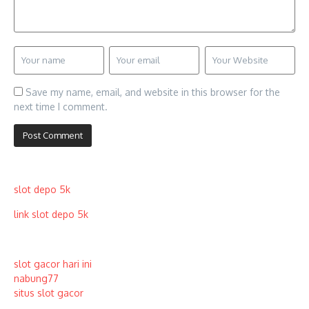
Save my name, email, and website in this browser for the
next time I comment.
slot depo 5k
link slot depo 5k
slot gacor hari ini
nabung77
situs slot gacor