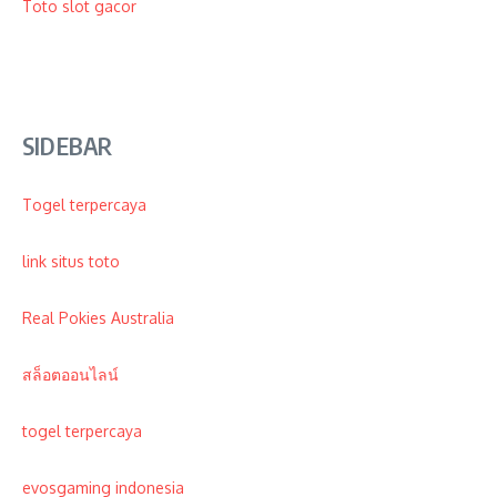
Toto
slot gacor
SIDEBAR
Togel terpercaya
link situs toto
Real Pokies Australia
สล็อตออนไลน์
togel terpercaya
evosgaming indonesia