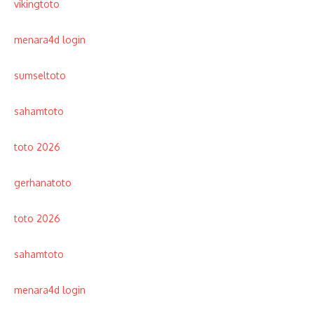
vikingtoto
menara4d login
sumseltoto
sahamtoto
toto 2026
gerhanatoto
toto 2026
sahamtoto
menara4d login