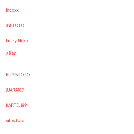
Indoxxi
JNETOTO
Lucky Neko
สล็อต
BUGISTOTO
JUARA189
KARTEL189
situs toto