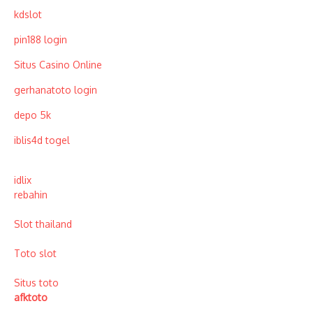
kdslot
pin188 login
Situs Casino Online
gerhanatoto login
depo 5k
iblis4d togel
idlix
rebahin
Slot thailand
Toto slot
Situs toto
afktoto