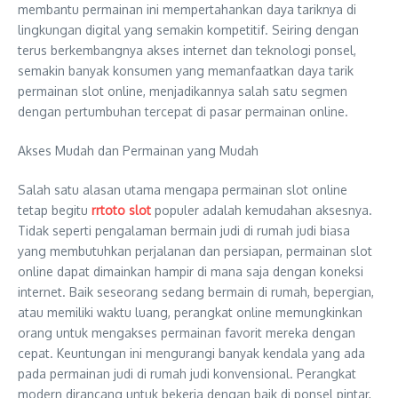
membantu permainan ini mempertahankan daya tariknya di
lingkungan digital yang semakin kompetitif. Seiring dengan
terus berkembangnya akses internet dan teknologi ponsel,
semakin banyak konsumen yang memanfaatkan daya tarik
permainan slot online, menjadikannya salah satu segmen
dengan pertumbuhan tercepat di pasar permainan online.
Akses Mudah dan Permainan yang Mudah
Salah satu alasan utama mengapa permainan slot online
tetap begitu
rrtoto slot
populer adalah kemudahan aksesnya.
Tidak seperti pengalaman bermain judi di rumah judi biasa
yang membutuhkan perjalanan dan persiapan, permainan slot
online dapat dimainkan hampir di mana saja dengan koneksi
internet. Baik seseorang sedang bermain di rumah, bepergian,
atau memiliki waktu luang, perangkat online memungkinkan
orang untuk mengakses permainan favorit mereka dengan
cepat. Keuntungan ini mengurangi banyak kendala yang ada
pada permainan judi di rumah judi konvensional. Perangkat
modern dirancang untuk bekerja dengan baik di ponsel pintar,