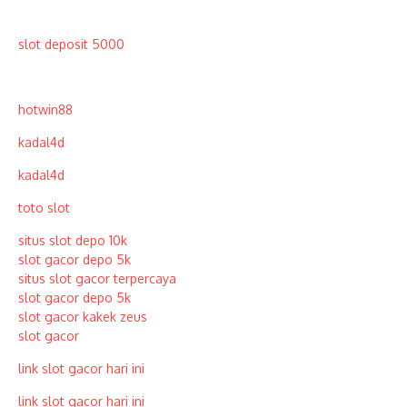
slot deposit 5000
hotwin88
kadal4d
kadal4d
toto slot
situs slot depo 10k
slot gacor depo 5k
situs slot gacor terpercaya
slot gacor depo 5k
slot gacor kakek zeus
slot gacor
link slot gacor hari ini
link slot gacor hari ini