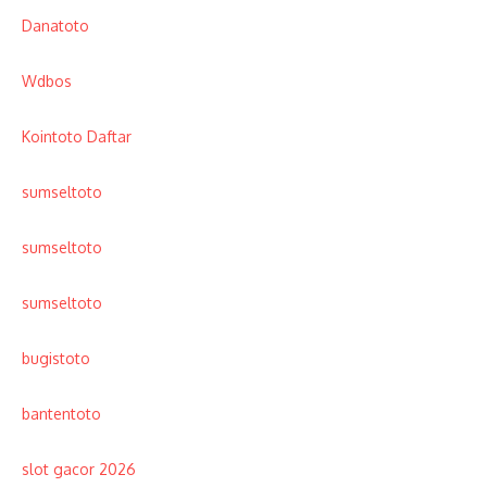
Danatoto
Wdbos
Kointoto Daftar
sumseltoto
sumseltoto
sumseltoto
bugistoto
bantentoto
slot gacor 2026