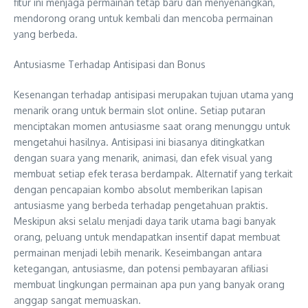
fitur ini menjaga permainan tetap baru dan menyenangkan,
mendorong orang untuk kembali dan mencoba permainan
yang berbeda.
Antusiasme Terhadap Antisipasi dan Bonus
Kesenangan terhadap antisipasi merupakan tujuan utama yang
menarik orang untuk bermain slot online. Setiap putaran
menciptakan momen antusiasme saat orang menunggu untuk
mengetahui hasilnya. Antisipasi ini biasanya ditingkatkan
dengan suara yang menarik, animasi, dan efek visual yang
membuat setiap efek terasa berdampak. Alternatif yang terkait
dengan pencapaian kombo absolut memberikan lapisan
antusiasme yang berbeda terhadap pengetahuan praktis.
Meskipun aksi selalu menjadi daya tarik utama bagi banyak
orang, peluang untuk mendapatkan insentif dapat membuat
permainan menjadi lebih menarik. Keseimbangan antara
ketegangan, antusiasme, dan potensi pembayaran afiliasi
membuat lingkungan permainan apa pun yang banyak orang
anggap sangat memuaskan.