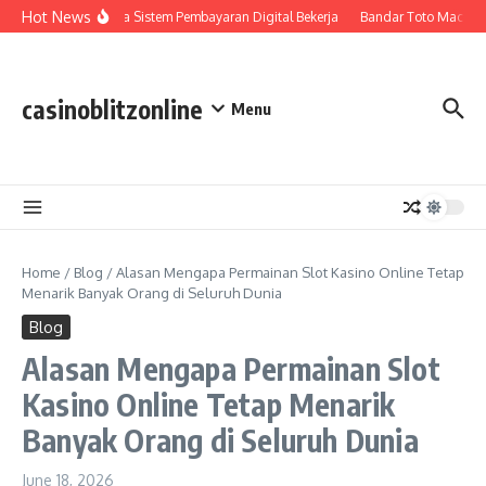
Skip to content
Hot News
Bagaimana Sistem Pembayaran Digital Bekerja
Bandar Toto Macau M
casinoblitzonline
Menu
Home
/
Blog
/
Alasan Mengapa Permainan Slot Kasino Online Tetap
Menarik Banyak Orang di Seluruh Dunia
Blog
Alasan Mengapa Permainan Slot
Kasino Online Tetap Menarik
Banyak Orang di Seluruh Dunia
June 18, 2026