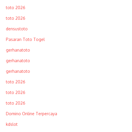
toto 2026
toto 2026
densustoto
Pasaran Toto Togel
gerhanatoto
gerhanatoto
gerhanatoto
toto 2026
toto 2026
toto 2026
Domino Online Terpercaya
kdslot