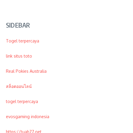
SIDEBAR
Togel terpercaya
link situs toto
Real Pokies Australia
สล็อตออนไลน์
togel terpercaya
evosgaming indonesia
https://tuah77.net