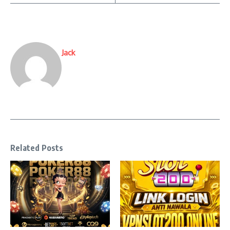
Jack
Related Posts