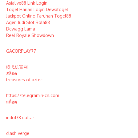
Asialive88 Link Login
Togel Harian Login Dewatogel
Jackpot Online Taruhan Togel88
Agen Judi Slot Bola88
Dewagg Lama
Reel Royale Showdown
GACORPLAY77
纸飞机官网
สล็อต
treasures of aztec
https://telegramin-cn.com
สล็อต
indo178 daftar
clash verge