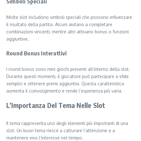
Simboli Speciali
Molte slot includono simboli speciali che possono influenzare
il risultato della partita. Alcuni aiutano a completare
combinazioni vincenti, mentre altri attivano bonus o funzioni
aggiuntive.
Round Bonus Interattivi
I round bonus sono mini giochi presenti all’interno della slot.
Durante questi momenti, il giocatore può partecipare a sfide
semplici e ottenere premi aggiuntivi. Questa caratteristica
aumenta il coinvolgimento e rende l’esperienza più varia.
L’Importanza Del Tema Nelle Slot
Il tema rappresenta uno degli elementi più importanti di una
slot. Un buon tema riesce a catturare l’attenzione e a
mantenere vivo l’interesse nel tempo.