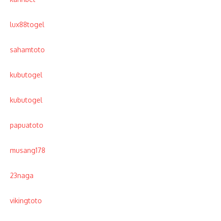
lux88togel
sahamtoto
kubutogel
kubutogel
papuatoto
musang178
23naga
vikingtoto