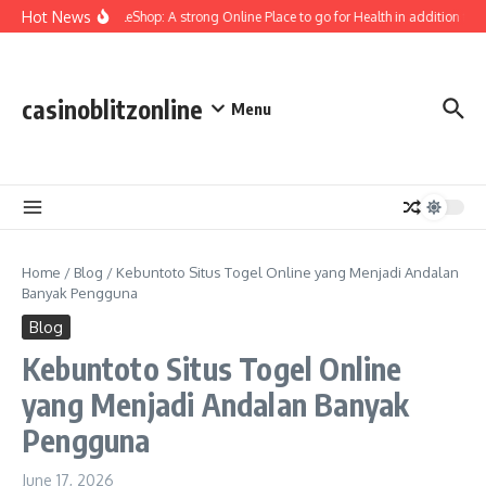
Skip to content
Hot News
YourMuscleShop: A strong Online Place to go for Health in addition to Pe
casinoblitzonline
Menu
Home
/
Blog
/
Kebuntoto Situs Togel Online yang Menjadi Andalan
Banyak Pengguna
Blog
Kebuntoto Situs Togel Online
yang Menjadi Andalan Banyak
Pengguna
June 17, 2026