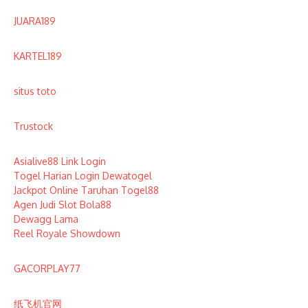
JUARA189
KARTEL189
situs toto
Trustock
Asialive88 Link Login
Togel Harian Login Dewatogel
Jackpot Online Taruhan Togel88
Agen Judi Slot Bola88
Dewagg Lama
Reel Royale Showdown
GACORPLAY77
纸飞机官网