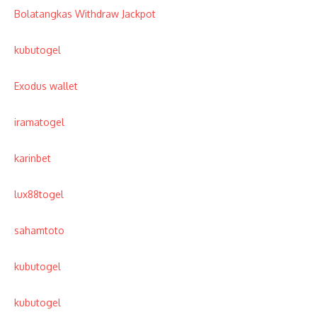
Bolatangkas Withdraw Jackpot
kubutogel
Exodus wallet
iramatogel
karinbet
lux88togel
sahamtoto
kubutogel
kubutogel