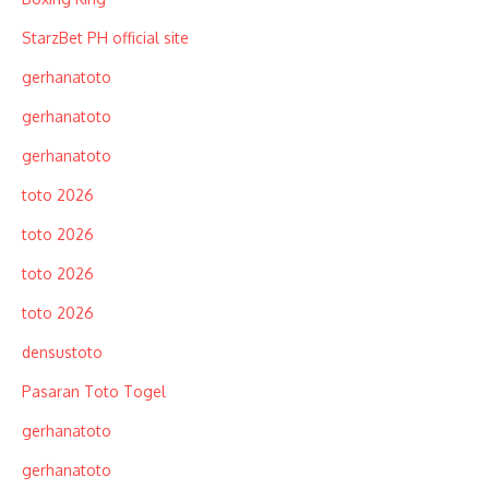
StarzBet PH official site
gerhanatoto
gerhanatoto
gerhanatoto
toto 2026
toto 2026
toto 2026
toto 2026
densustoto
Pasaran Toto Togel
gerhanatoto
gerhanatoto