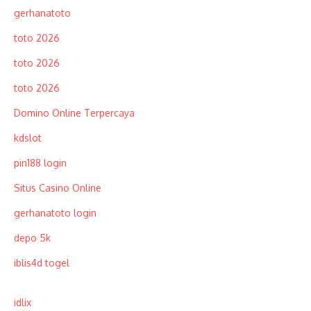
gerhanatoto
toto 2026
toto 2026
toto 2026
Domino Online Terpercaya
kdslot
pin188 login
Situs Casino Online
gerhanatoto login
depo 5k
iblis4d togel
idlix