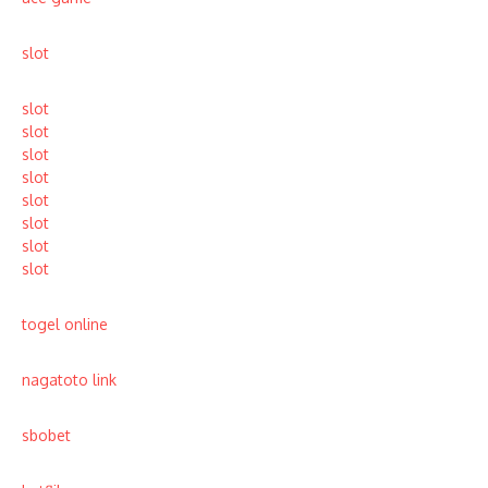
slot
slot
slot
slot
slot
slot
slot
slot
slot
togel online
nagatoto link
sbobet