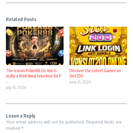
Related Posts
The reason Poker88 On-line Is
Discover the Latest Games on
really a Well-liked Selection for P
Slot200
...
June 21, 2026
July 15, 2026
Leave a Reply
Your email address will not be published.
Required fields are
marked
*