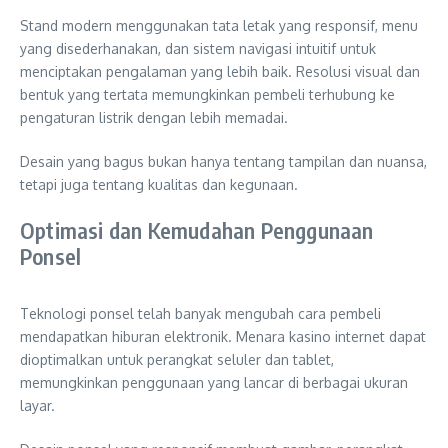
Stand modern menggunakan tata letak yang responsif, menu
yang disederhanakan, dan sistem navigasi intuitif untuk
menciptakan pengalaman yang lebih baik. Resolusi visual dan
bentuk yang tertata memungkinkan pembeli terhubung ke
pengaturan listrik dengan lebih memadai.
Desain yang bagus bukan hanya tentang tampilan dan nuansa,
tetapi juga tentang kualitas dan kegunaan.
Optimasi dan Kemudahan Penggunaan
Ponsel
Teknologi ponsel telah banyak mengubah cara pembeli
mendapatkan hiburan elektronik. Menara kasino internet dapat
dioptimalkan untuk perangkat seluler dan tablet,
memungkinkan penggunaan yang lancar di berbagai ukuran
layar.