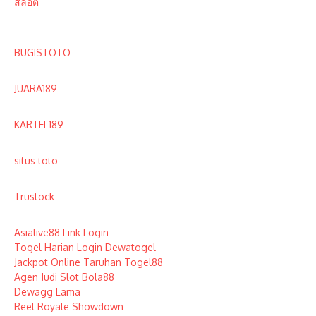
สล็อต
BUGISTOTO
JUARA189
KARTEL189
situs toto
Trustock
Asialive88 Link Login
Togel Harian Login Dewatogel
Jackpot Online Taruhan Togel88
Agen Judi Slot Bola88
Dewagg Lama
Reel Royale Showdown