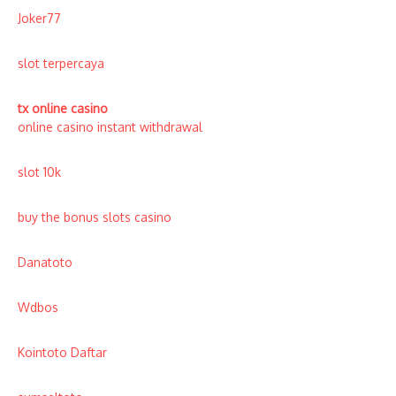
Joker77
slot terpercaya
tx online casino
online casino instant withdrawal
slot 10k
buy the bonus slots casino
Danatoto
Wdbos
Kointoto Daftar