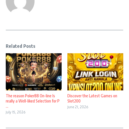
Related Posts
The reason Poker88 On-line Is
Discover the Latest Games on
really a Well-liked Selection for P
Slot200
...
June 21, 2026
July 15, 2026