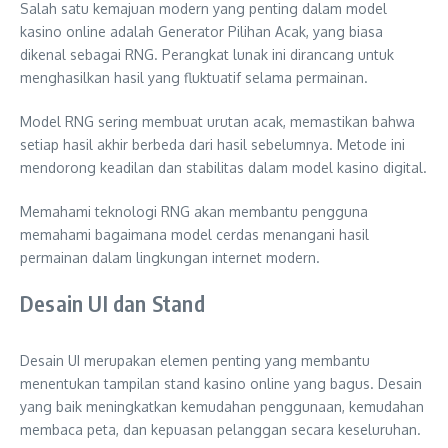
Salah satu kemajuan modern yang penting dalam model
kasino online adalah Generator Pilihan Acak, yang biasa
dikenal sebagai RNG. Perangkat lunak ini dirancang untuk
menghasilkan hasil yang fluktuatif selama permainan.
Model RNG sering membuat urutan acak, memastikan bahwa
setiap hasil akhir berbeda dari hasil sebelumnya. Metode ini
mendorong keadilan dan stabilitas dalam model kasino digital.
Memahami teknologi RNG akan membantu pengguna
memahami bagaimana model cerdas menangani hasil
permainan dalam lingkungan internet modern.
Desain UI dan Stand
Desain UI merupakan elemen penting yang membantu
menentukan tampilan stand kasino online yang bagus. Desain
yang baik meningkatkan kemudahan penggunaan, kemudahan
membaca peta, dan kepuasan pelanggan secara keseluruhan.