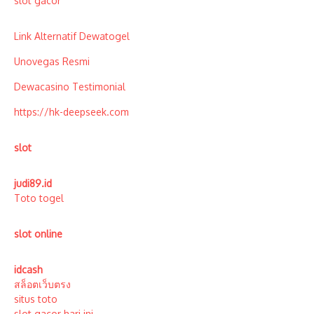
slot gacor
Link Alternatif Dewatogel
Unovegas Resmi
Dewacasino Testimonial
https://hk-deepseek.com
slot
judi89.id
Toto togel
slot online
idcash
สล็อตเว็บตรง
situs toto
slot gacor hari ini