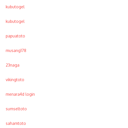
kubutogel
kubutogel
papuatoto
musang178
23naga
vikingtoto
menara4d login
sumseltoto
sahamtoto