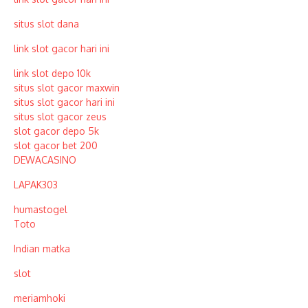
situs slot dana
link slot gacor hari ini
link slot depo 10k
situs slot gacor maxwin
situs slot gacor hari ini
situs slot gacor zeus
slot gacor depo 5k
slot gacor bet 200
DEWACASINO
LAPAK303
humastogel
Toto
Indian matka
slot
meriamhoki