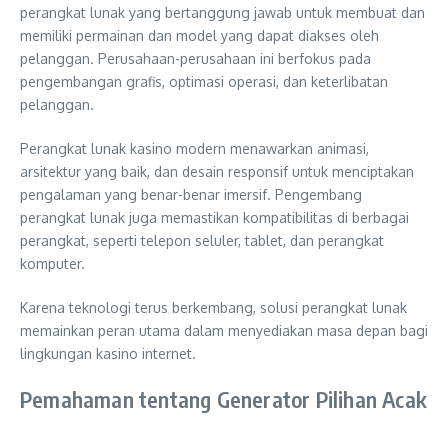
perangkat lunak yang bertanggung jawab untuk membuat dan
memiliki permainan dan model yang dapat diakses oleh
pelanggan. Perusahaan-perusahaan ini berfokus pada
pengembangan grafis, optimasi operasi, dan keterlibatan
pelanggan.
Perangkat lunak kasino modern menawarkan animasi,
arsitektur yang baik, dan desain responsif untuk menciptakan
pengalaman yang benar-benar imersif. Pengembang
perangkat lunak juga memastikan kompatibilitas di berbagai
perangkat, seperti telepon seluler, tablet, dan perangkat
komputer.
Karena teknologi terus berkembang, solusi perangkat lunak
memainkan peran utama dalam menyediakan masa depan bagi
lingkungan kasino internet.
Pemahaman tentang Generator Pilihan Acak