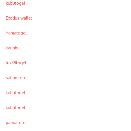
kubutogel
Exodus wallet
iramatogel
karinbet
lux88togel
sahamtoto
kubutogel
kubutogel
papuatoto