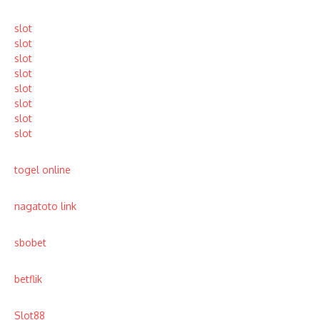
slot
slot
slot
slot
slot
slot
slot
slot
togel online
nagatoto link
sbobet
betflik
Slot88