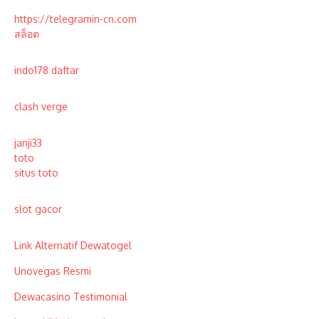
https://telegramin-cn.com
สล็อต
indo178 daftar
clash verge
janji33
toto
situs toto
slot gacor
Link Alternatif Dewatogel
Unovegas Resmi
Dewacasino Testimonial