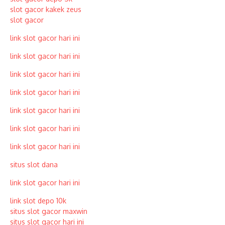
slot gacor kakek zeus
slot gacor
link slot gacor hari ini
link slot gacor hari ini
link slot gacor hari ini
link slot gacor hari ini
link slot gacor hari ini
link slot gacor hari ini
link slot gacor hari ini
situs slot dana
link slot gacor hari ini
link slot depo 10k
situs slot gacor maxwin
situs slot gacor hari ini