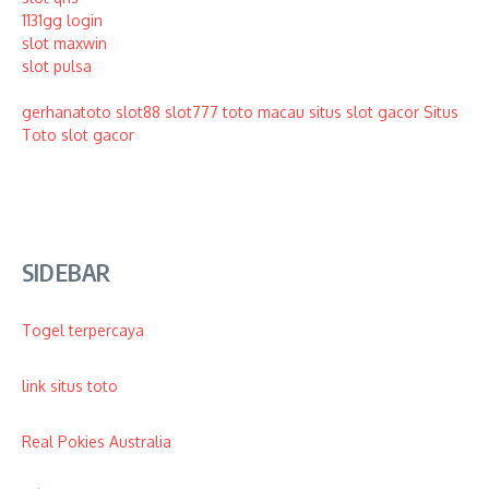
1131gg login
slot maxwin
slot pulsa
gerhanatoto
slot88
slot777
toto macau
situs slot gacor
Situs
Toto
slot gacor
SIDEBAR
Togel terpercaya
link situs toto
Real Pokies Australia