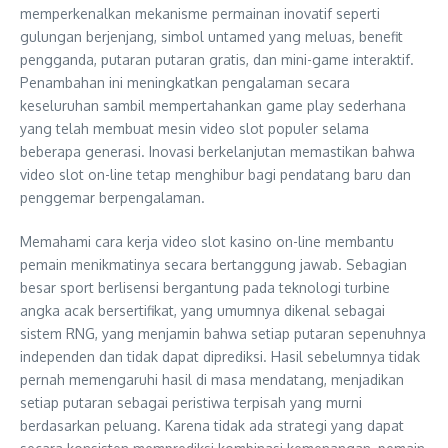
memperkenalkan mekanisme permainan inovatif seperti
gulungan berjenjang, simbol untamed yang meluas, benefit
pengganda, putaran putaran gratis, dan mini-game interaktif.
Penambahan ini meningkatkan pengalaman secara
keseluruhan sambil mempertahankan game play sederhana
yang telah membuat mesin video slot populer selama
beberapa generasi. Inovasi berkelanjutan memastikan bahwa
video slot on-line tetap menghibur bagi pendatang baru dan
penggemar berpengalaman.
Memahami cara kerja video slot kasino on-line membantu
pemain menikmatinya secara bertanggung jawab. Sebagian
besar sport berlisensi bergantung pada teknologi turbine
angka acak bersertifikat, yang umumnya dikenal sebagai
sistem RNG, yang menjamin bahwa setiap putaran sepenuhnya
independen dan tidak dapat diprediksi. Hasil sebelumnya tidak
pernah memengaruhi hasil di masa mendatang, menjadikan
setiap putaran sebagai peristiwa terpisah yang murni
berdasarkan peluang. Karena tidak ada strategi yang dapat