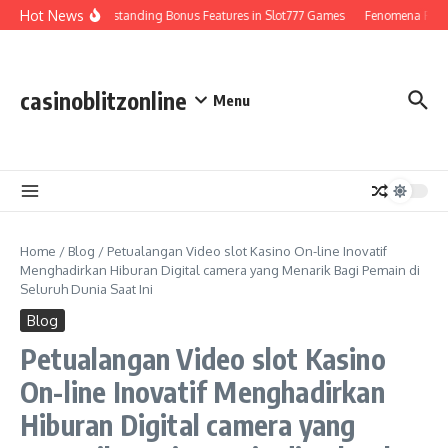
Skip to content
Hot News
Understanding Bonus Features in Slot777 Games
Fenomena Perjudi
casinoblitzonline
Menu
Home
/
Blog
/
Petualangan Video slot Kasino On-line Inovatif
Menghadirkan Hiburan Digital camera yang Menarik Bagi Pemain di
Seluruh Dunia Saat Ini
Blog
Petualangan Video slot Kasino
On-line Inovatif Menghadirkan
Hiburan Digital camera yang