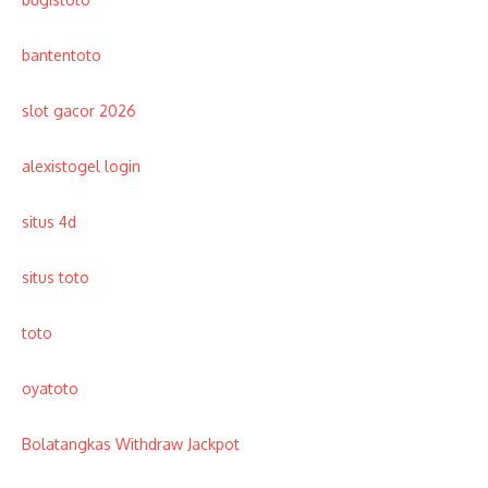
bantentoto
slot gacor 2026
alexistogel login
situs 4d
situs toto
toto
oyatoto
Bolatangkas Withdraw Jackpot