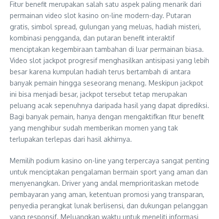
Fitur benefit merupakan salah satu aspek paling menarik dari
permainan video slot kasino on-line modern-day. Putaran
gratis, simbol spread, gulungan yang meluas, hadiah misteri,
kombinasi pengganda, dan putaran benefit interaktif
menciptakan kegembiraan tambahan di luar permainan biasa.
Video slot jackpot progresif menghasilkan antisipasi yang lebih
besar karena kumpulan hadiah terus bertambah di antara
banyak pemain hingga seseorang menang. Meskipun jackpot
ini bisa menjadi besar, jackpot tersebut tetap merupakan
peluang acak sepenuhnya daripada hasil yang dapat diprediksi.
Bagi banyak pemain, hanya dengan mengaktifkan fitur benefit
yang menghibur sudah memberikan momen yang tak
terlupakan terlepas dari hasil akhirnya.
Memilih podium kasino on-line yang terpercaya sangat penting
untuk menciptakan pengalaman bermain sport yang aman dan
menyenangkan. Driver yang andal memprioritaskan metode
pembayaran yang aman, ketentuan promosi yang transparan,
penyedia perangkat lunak berlisensi, dan dukungan pelanggan
yang responsif. Meluangkan waktu untuk meneliti informasi