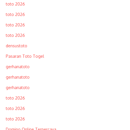
toto 2026
toto 2026
toto 2026
toto 2026
densustoto
Pasaran Toto Togel
gerhanatoto
gerhanatoto
gerhanatoto
toto 2026
toto 2026
toto 2026
Domino Online Terpercaya