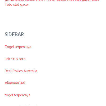
Toto
slot gacor
SIDEBAR
Togel terpercaya
link situs toto
Real Pokies Australia
สล็อตออนไลน์
togel terpercaya