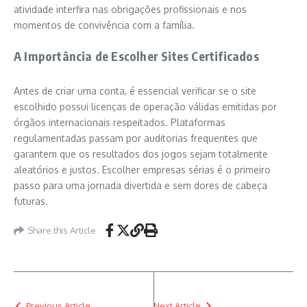
atividade interfira nas obrigações profissionais e nos
momentos de convivência com a família.
A Importância de Escolher Sites Certificados
Antes de criar uma conta, é essencial verificar se o site
escolhido possui licenças de operação válidas emitidas por
órgãos internacionais respeitados. Plataformas
regulamentadas passam por auditorias frequentes que
garantem que os resultados dos jogos sejam totalmente
aleatórios e justos. Escolher empresas sérias é o primeiro
passo para uma jornada divertida e sem dores de cabeça
futuras.
Share this Article
Previous Article
Next Article