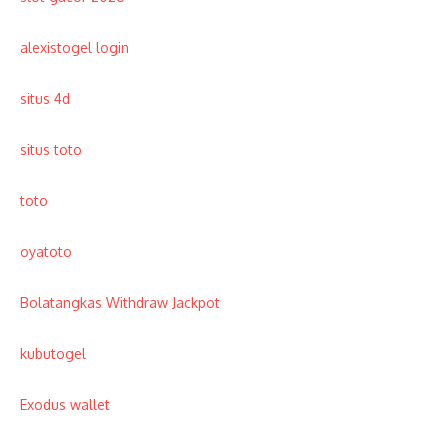
alexistogel login
situs 4d
situs toto
toto
oyatoto
Bolatangkas Withdraw Jackpot
kubutogel
Exodus wallet