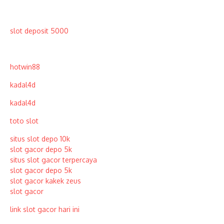
slot deposit 5000
hotwin88
kadal4d
kadal4d
toto slot
situs slot depo 10k
slot gacor depo 5k
situs slot gacor terpercaya
slot gacor depo 5k
slot gacor kakek zeus
slot gacor
link slot gacor hari ini