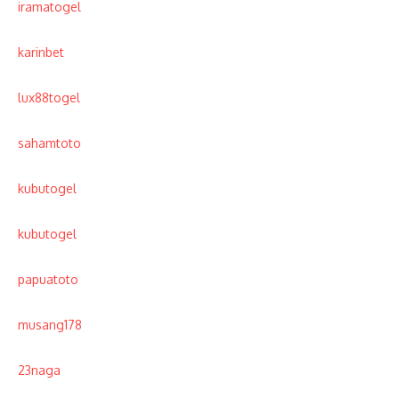
iramatogel
karinbet
lux88togel
sahamtoto
kubutogel
kubutogel
papuatoto
musang178
23naga