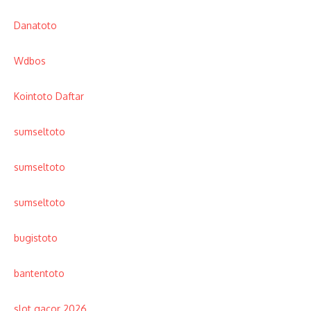
Danatoto
Wdbos
Kointoto Daftar
sumseltoto
sumseltoto
sumseltoto
bugistoto
bantentoto
slot gacor 2026