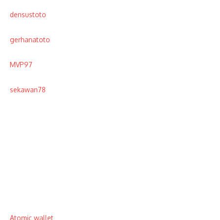
densustoto
gerhanatoto
MVP97
sekawan78
Atomic wallet