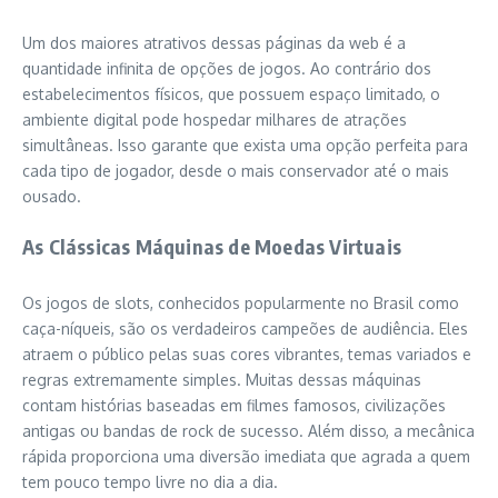
Um dos maiores atrativos dessas páginas da web é a
quantidade infinita de opções de jogos. Ao contrário dos
estabelecimentos físicos, que possuem espaço limitado, o
ambiente digital pode hospedar milhares de atrações
simultâneas. Isso garante que exista uma opção perfeita para
cada tipo de jogador, desde o mais conservador até o mais
ousado.
As Clássicas Máquinas de Moedas Virtuais
Os jogos de slots, conhecidos popularmente no Brasil como
caça-níqueis, são os verdadeiros campeões de audiência. Eles
atraem o público pelas suas cores vibrantes, temas variados e
regras extremamente simples. Muitas dessas máquinas
contam histórias baseadas em filmes famosos, civilizações
antigas ou bandas de rock de sucesso. Além disso, a mecânica
rápida proporciona uma diversão imediata que agrada a quem
tem pouco tempo livre no dia a dia.