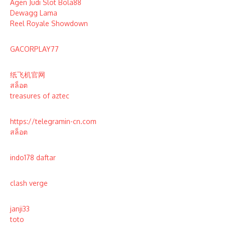
Agen Judi Slot Bola88
Dewagg Lama
Reel Royale Showdown
GACORPLAY77
纸飞机官网
สล็อต
treasures of aztec
https://telegramin-cn.com
สล็อต
indo178 daftar
clash verge
janji33
toto