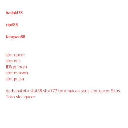
badak178
cipit88
fangwin88
slot gacor
slot qris
1131gg login
slot maxwin
slot pulsa
gerhanatoto
slot88
slot777
toto macau
situs slot gacor
Situs
Toto
slot gacor