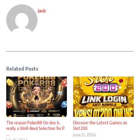
Jack
Related Posts
The reason Poker88 On-line Is
Discover the Latest Games on
really a Well-liked Selection for P
Slot200
...
June 21, 2026