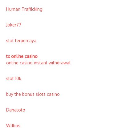
Human Trafficking
Joker77
slot terpercaya
tx online casino
online casino instant withdrawal
slot 10k
buy the bonus slots casino
Danatoto
Wdbos