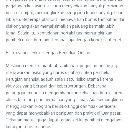
perjalanan ke kasino. Ini juga menyediakan banyak permainan
di satu tempat, memungkinkan pengguna lebih banyak pilihan
hiburan. Beberapa platform menawarkan bonus tambahan dan
diskon yang akan memaksimalkan peluang bermain lebih
lama. Selain itu, kemudahan portabilitas memungkinkan
pembeli untuk bermain di mana saja dengan koneksi internet.
Risiko yang Terkait dengan Perjudian Online
Meskipun memiliki manfaat tambahan, perjudian online juga
menawarkan risiko yang harus dipahami oleh pembeli.
Kerugian finansial adalah salah satu risiko utama karena
aktivitas yang berasal dari keberuntungan. Beberapa
pelanggan mungkin mengembangkan kebiasaan buruk karena
akses berulang dan permainan yang cepat. Ada kemungkinan
menggunakan program berisiko tinggi dan tidak berlisensi
yang dapat menyebabkan penipuan dan praktik di luar pasar.
Tekanan mental juga dapat terjadi ketika pembeli mengalami
kerugian terus-menerus.