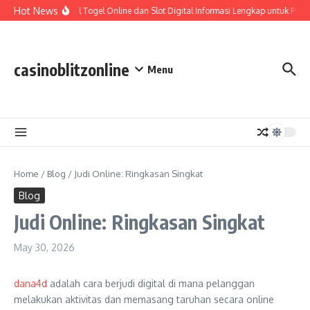
Skip to content
Hot News
Alexistogel Togel Online dan Slot Digital Informasi Lengkap untuk Pemul
casinoblitzonline
Menu
Home
/
Blog
/
Judi Online: Ringkasan Singkat
Blog
Judi Online: Ringkasan Singkat
May 30, 2026
dana4d
adalah cara berjudi digital di mana pelanggan
melakukan aktivitas dan memasang taruhan secara online