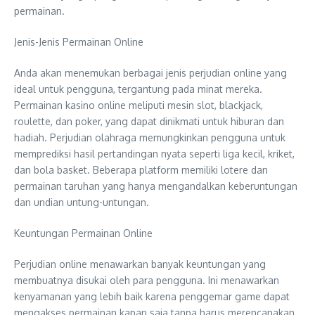
permainan.
Jenis-Jenis Permainan Online
Anda akan menemukan berbagai jenis perjudian online yang
ideal untuk pengguna, tergantung pada minat mereka.
Permainan kasino online meliputi mesin slot, blackjack,
roulette, dan poker, yang dapat dinikmati untuk hiburan dan
hadiah. Perjudian olahraga memungkinkan pengguna untuk
memprediksi hasil pertandingan nyata seperti liga kecil, kriket,
dan bola basket. Beberapa platform memiliki lotere dan
permainan taruhan yang hanya mengandalkan keberuntungan
dan undian untung-untungan.
Keuntungan Permainan Online
Perjudian online menawarkan banyak keuntungan yang
membuatnya disukai oleh para pengguna. Ini menawarkan
kenyamanan yang lebih baik karena penggemar game dapat
mengakses permainan kapan saja tanpa harus merencanakan