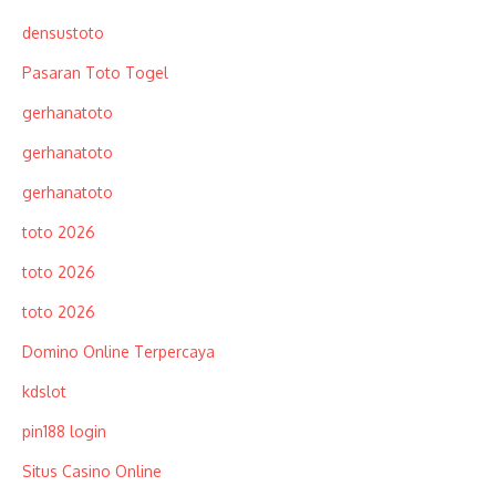
densustoto
Pasaran Toto Togel
gerhanatoto
gerhanatoto
gerhanatoto
toto 2026
toto 2026
toto 2026
Domino Online Terpercaya
kdslot
pin188 login
Situs Casino Online