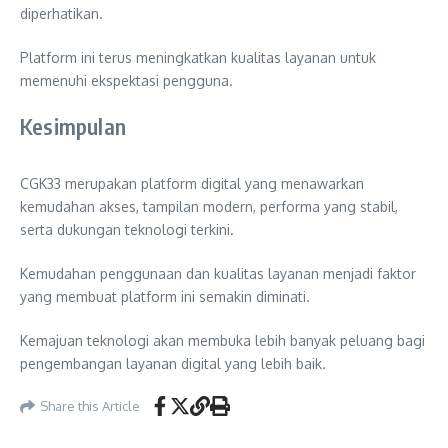
diperhatikan.
Platform ini terus meningkatkan kualitas layanan untuk
memenuhi ekspektasi pengguna.
Kesimpulan
CGK33 merupakan platform digital yang menawarkan
kemudahan akses, tampilan modern, performa yang stabil,
serta dukungan teknologi terkini.
Kemudahan penggunaan dan kualitas layanan menjadi faktor
yang membuat platform ini semakin diminati.
Kemajuan teknologi akan membuka lebih banyak peluang bagi
pengembangan layanan digital yang lebih baik.
Share this Article