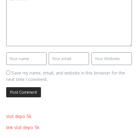
Save my name, email, and website in this browser for the
next time I comment.
slot depo 5k
link slot depo 5k