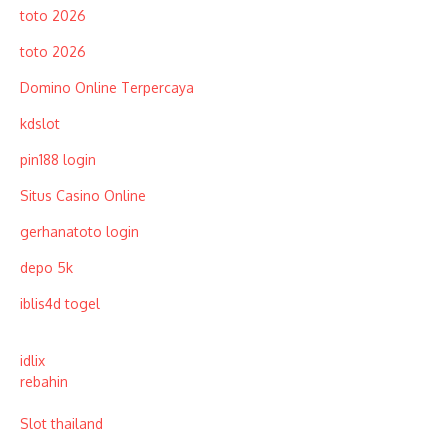
toto 2026
toto 2026
Domino Online Terpercaya
kdslot
pin188 login
Situs Casino Online
gerhanatoto login
depo 5k
iblis4d togel
idlix
rebahin
Slot thailand