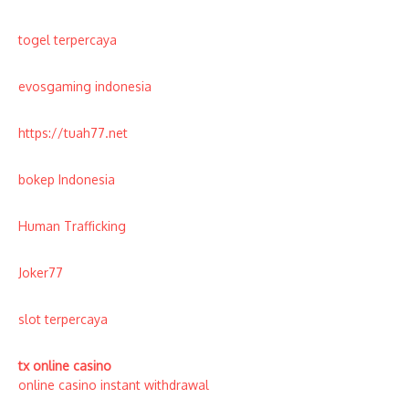
togel terpercaya
evosgaming indonesia
https://tuah77.net
bokep Indonesia
Human Trafficking
Joker77
slot terpercaya
tx online casino
online casino instant withdrawal