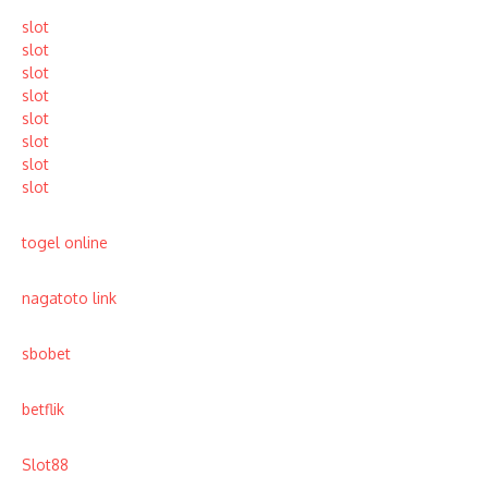
slot
slot
slot
slot
slot
slot
slot
slot
togel online
nagatoto link
sbobet
betflik
Slot88