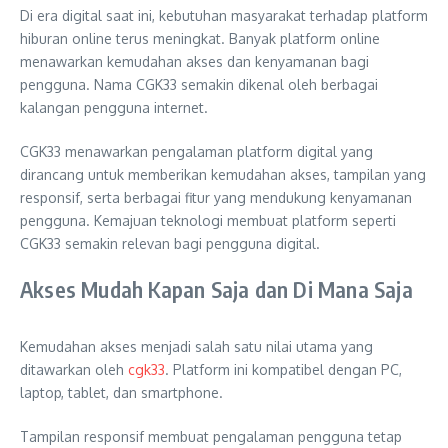
Di era digital saat ini, kebutuhan masyarakat terhadap platform
hiburan online terus meningkat. Banyak platform online
menawarkan kemudahan akses dan kenyamanan bagi
pengguna. Nama CGK33 semakin dikenal oleh berbagai
kalangan pengguna internet.
CGK33 menawarkan pengalaman platform digital yang
dirancang untuk memberikan kemudahan akses, tampilan yang
responsif, serta berbagai fitur yang mendukung kenyamanan
pengguna. Kemajuan teknologi membuat platform seperti
CGK33 semakin relevan bagi pengguna digital.
Akses Mudah Kapan Saja dan Di Mana Saja
Kemudahan akses menjadi salah satu nilai utama yang
ditawarkan oleh
cgk33
. Platform ini kompatibel dengan PC,
laptop, tablet, dan smartphone.
Tampilan responsif membuat pengalaman pengguna tetap