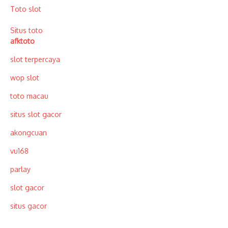
Toto slot
Situs toto
afktoto
slot terpercaya
wop slot
toto macau
situs slot gacor
akongcuan
vu168
parlay
slot gacor
situs gacor