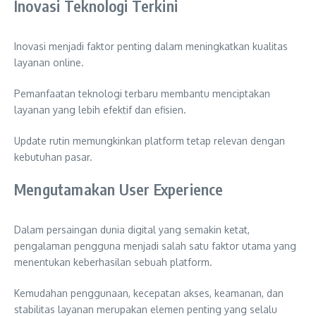
Inovasi Teknologi Terkini
Inovasi menjadi faktor penting dalam meningkatkan kualitas
layanan online.
Pemanfaatan teknologi terbaru membantu menciptakan
layanan yang lebih efektif dan efisien.
Update rutin memungkinkan platform tetap relevan dengan
kebutuhan pasar.
Mengutamakan User Experience
Dalam persaingan dunia digital yang semakin ketat,
pengalaman pengguna menjadi salah satu faktor utama yang
menentukan keberhasilan sebuah platform.
Kemudahan penggunaan, kecepatan akses, keamanan, dan
stabilitas layanan merupakan elemen penting yang selalu