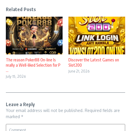
Related Posts
The reason Poker88 On-line Is
Discover the Latest Games on
really a Well-liked Selection for P
Slot200
...
June 21, 2026
July 15, 2026
Leave a Reply
Your email address will not be published.
Required fields are
marked
*