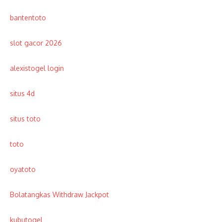
bantentoto
slot gacor 2026
alexistogel login
situs 4d
situs toto
toto
oyatoto
Bolatangkas Withdraw Jackpot
kubutogel