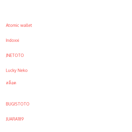
Atomic wallet
Indoxxi
JNETOTO
Lucky Neko
สล็อต
BUGISTOTO
JUARA189