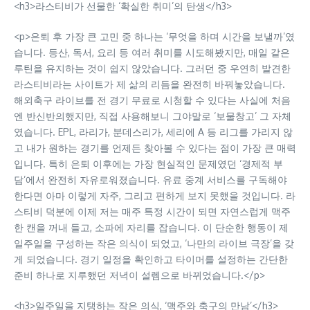
<h3>라스티비가 선물한 ‘확실한 취미’의 탄생</h3>
<p>은퇴 후 가장 큰 고민 중 하나는 ‘무엇을 하며 시간을 보낼까’였
습니다. 등산, 독서, 요리 등 여러 취미를 시도해봤지만, 매일 같은
루틴을 유지하는 것이 쉽지 않았습니다. 그러던 중 우연히 발견한
라스티비라는 사이트가 제 삶의 리듬을 완전히 바꿔놓았습니다.
해외축구 라이브를 전 경기 무료로 시청할 수 있다는 사실에 처음
엔 반신반의했지만, 직접 사용해보니 그야말로 ‘보물창고’ 그 자체
였습니다. EPL, 라리가, 분데스리가, 세리에 A 등 리그를 가리지 않
고 내가 원하는 경기를 언제든 찾아볼 수 있다는 점이 가장 큰 매력
입니다. 특히 은퇴 이후에는 가장 현실적인 문제였던 ‘경제적 부
담’에서 완전히 자유로워졌습니다. 유료 중계 서비스를 구독해야
한다면 아마 이렇게 자주, 그리고 편하게 보지 못했을 것입니다. 라
스티비 덕분에 이제 저는 매주 특정 시간이 되면 자연스럽게 맥주
한 캔을 꺼내 들고, 소파에 자리를 잡습니다. 이 단순한 행동이 제
일주일을 구성하는 작은 의식이 되었고, ‘나만의 라이브 극장’을 갖
게 되었습니다. 경기 일정을 확인하고 타이머를 설정하는 간단한
준비 하나로 지루했던 저녁이 설렘으로 바뀌었습니다.</p>
<h3>일주일을 지탱하는 작은 의식, ‘맥주와 축구의 만남’</h3>