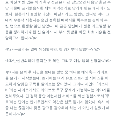
르 빠진 차별 없는 해외 축구 접근은 이전 같았으면 다음날 출근 부
담 때문에 포기했음직한 새벽 예약경기로 당기게 만든 쾌시이기도
했다. 본문에서 설명할 과정이 아닐지라도, 방법만 안다면 너머 그
대깨 수동적 시청자는 순간 정확한 에너지를 휘두르는 경력비 루
틴 랩으로 환생할 일만 남았다. 이 글은 당신에게 전용 리모델링 같
음을 정리하기 위한 신 술이자 내 부지 릿밤을 바꾼 최초 기슭을 전
달하고자 한다.</p>
<h2>‘무료’라는 말에 의심했지만, 첫 경기부터 달랐다</h2>
<h3>반신반의하며 클릭한 첫 화면, 그리고 예상 밖의 선명함</h3>
<p>나는 은퇴 후 시간을 보내는 방법 중 하나로 해외축구 라이브
를 즐기기 시작했는데, 초기에는 여러 유료 스트리밍 서비스를 비
교하며 알맞은 구독을 알아보는 중이었다. 그러다 지인이 ‘라스티
비’라는 사이트에서도 라이브로 축구 중계가 가능하다는 이야기를
전해주었다. 긴 경력 동안 이런저런 서비스를 써본 경험자로서 ‘무
료’라는 단어는 반가우면서도 약간은 선뜻 믿기지 않았다. 혹시 짜
증 나는 끊김이나 잦은 광고를 감수해야 하는 게 아닌가 싶었기 때
문이다.</p>