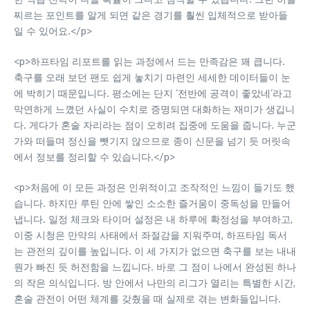
찌르는 포인트를 알게 되면 같은 경기를 훨씬 입체적으로 받아들
일 수 있어요.</p>
<p>하프타임 리포트를 읽는 과정에서 드는 만족감은 꽤 큽니다.
축구를 오래 보던 팬도 쉽게 놓치기 마련인 세세한 데이터들이 눈
에 박히기 때문입니다. 평소에는 단지 ‘전반에 공격이 좋았네’라고
막연하게 느꼈던 사실이 수치로 증명되면 대화하는 재미가 생깁니
다. 게다가 혼술 자리라는 점이 오히려 집중에 도움을 줍니다. 누군
가와 떠들며 정신을 뺏기지 않으므로 종이 신문을 넘기 듯 머릿속
에서 정보를 정리할 수 있습니다.</p>
<p>처음에 이 모든 과정은 인위적이고 조작적인 느낌이 들기도 했
습니다. 하지만 루틴 안에 쌓인 소소한 즐거움이 중독성을 만들어
냅니다. 일정 체크와 타이머 설정은 내 하루에 확정성을 부여하고,
이중 시청은 만약의 사태에서 좌절감을 지워주며, 하프타임 독서
는 관전의 깊이를 높입니다. 이 세 가지가 없으면 축구를 보는 내내
뭔가 빠진 듯 허전함을 느낍니다. 바로 그 점이 나에서 완성된 하나
의 작은 의식입니다. 방 안에서 나만의 리그가 열리는 특별한 시간,
혼술 관전이 어떤 체계를 갖췄을 때 실제로 겪는 변화들입니다.