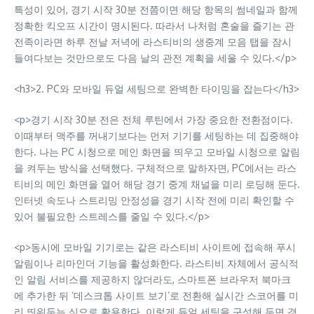
특성이 있어, 경기 시작 30분 전쯤이면 해당 항목의 썸네일과 함께
정확한 킥오프 시간이 명시된다. 따라서 나처럼 혼술을 즐기는 관
전족이라면 하루 전날 저녁에 라스티비의 생중계 모음 탭을 잠시
들여다보는 것만으로도 다음 날의 관전 계획을 세울 수 있다.</p>
<h3>2. PC와 모바일 듀얼 세팅으로 완벽한 타이밍을 잡는다</h3>
<p>경기 시작 30분 전은 전체 루틴에서 가장 중요한 전환점이다.
이때부터 맥주를 꺼내기보다는 먼저 기기를 세팅하는 데 집중해야
한다. 나는 PC 시청으로 메인 화면을 띄우고 모바일 시청으로 알림
을 켜두는 방식을 선택했다. 구체적으로 말하자면, PC에서는 라스
티비의 메인 화면을 열어 해당 경기 중계 채널을 미리 로딩해 둔다.
인터넷 속도나 스트리밍 안정성을 경기 시작 전에 미리 확인할 수
있어 불필요한 스트레스를 줄일 수 있다.</p>
<p>동시에 모바일 기기로는 같은 라스티비 사이트에 접속해 푸시
알림이나 리마인더 기능을 활성화한다. 라스티비 자체에서 공식적
인 알림 서비스를 제공하지 않더라도, 스마트폰 브라우저 북마크
에 추가한 뒤 ‘데스크톱 사이트 보기’로 전환해 실시간 스코어를 미
리 띄워두는 식으로 활용한다. 이렇게 듀얼 세팅을 구성해 두면 경