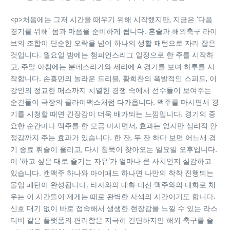
<p>처음에는 그저 시간을 때우기 위해 시작했지만, 지금은 ‘다음
경기를 위해’ 몸과 마음을 준비하게 됩니다. 혼술과 해외축구 라이
브의 조합이 단순한 오락을 넘어 하나의 생활 패턴으로 자리 잡은
것입니다. 월요일 밤에는 챔피언스리그 일정으로 한 주를 시작하
고, 주말 아침에는 분데스리가와 세리에 A 경기를 보며 하루를 시
작합니다. 손흥민의 놀라운 드리블, 황희찬의 폭발적인 스피드, 이
강인의 정교한 패스까지 치열한 경쟁 속에서 선수들이 보여주는
순간들이 극장의 클라이맥스처럼 다가옵니다. 맥주를 마시면서 경
기를 시청할 때면 긴장감이 더욱 배가되는 느낌입니다. 경기의 중
요한 순간마다 맥주를 한 모금 마시면서, 효과는 없지만 심리적 안
정감까지 주는 효과가 있습니다. 한 잔, 두 잔 하다 보면 어느새 경
기 종료 휘슬이 울리고, 다시 침묵이 찾아오는 일요일 오후입니다.
이 ‘하고 싶은 대로 즐기는 자유’가 얼마나 큰 사치인지 실감하고
있습니다. 캔맥주 하나와 아이패드 하나면 나만의 착착 진행되는
몰입 패턴이 완성됩니다. 타자와의 대화 대신 맥주와의 대화로 채
우는 이 시간들이 제게는 때로 완벽한 사색의 시간이기도 합니다.
신호 대기 없이 바로 접속해서 생생한 현장감을 느낄 수 있는 라스
티비 같은 플랫폼의 편리함은 지극히 간단하지만 해외 축구를 즐