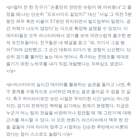
<p>얼마 전 한 친구가 “손흥민의 전반전 슈팅이 왜 아쉬웠냐”고 물
었을 때,나는 단순히 “오프사이드 같았지?” 대신 “사실 그 직전 5분
동안 좌우 측면 비율이 3:7로만 유지되면서 빌드업부터 밀렸다. 공
간 자체가 나오지 않았다”는 식으로 확장해 설명할 수 있었다. 이
데이터들은 모두 라스티비에서 경기를 보며 자연스럽게 흡수한 분
석 포인트들이다. 친구들은 내 해설을 듣고 “와, 거기서 그걸 봤
어?”라며 감탄했고, 그 순간 대화의 리더가 된 경험이 신선했다. 단
순히 경기를 틀어만 놓는 데서 벗어나, 축구라는 콘텐츠를 제대로
즐기기 위한 노하우를 내가 직접 개발했다는 자부심도 생겼다.
</p>
<p>라스티비의 실시간 데이터를 활용하는 습관을 들이고 나면, 축
구 중계를 수동적으로 소비하던 때로는 결코 돌아갈 수 없을 것 같
다. 축구 하이라이트만 보던 시절은 무의미한 시간 낭비는 아니었
지만, 경기의 전체적인 맥락을 읽기에는 한계가 분명했다. 지금은
누군가 어느 팀의 전술을 비판하거나 칭찬할 때 ‘왜 그런가’에 대해
근거를 제시할 수 있다. 이 모든 변화가, 라스티비에서 맥주 한 잔
을 곁들여 가며 타이머 맞추고 시청하는 단순한 루틴에서 비롯되
었다는 점이 스스로도 놀랍다.</p>