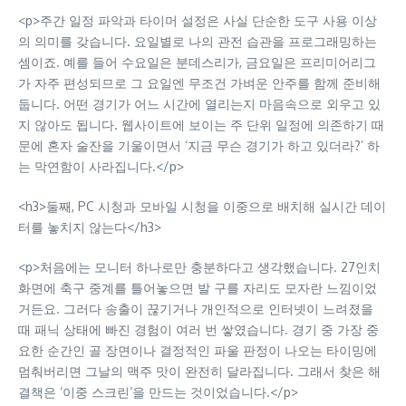
<p>주간 일정 파악과 타이머 설정은 사실 단순한 도구 사용 이상
의 의미를 갖습니다. 요일별로 나의 관전 습관을 프로그래밍하는
셈이죠. 예를 들어 수요일은 분데스리가, 금요일은 프리미어리그
가 자주 편성되므로 그 요일엔 무조건 가벼운 안주를 함께 준비해
둡니다. 어떤 경기가 어느 시간에 열리는지 마음속으로 외우고 있
지 않아도 됩니다. 웹사이트에 보이는 주 단위 일정에 의존하기 때
문에 혼자 술잔을 기울이면서 ‘지금 무슨 경기가 하고 있더라?’ 하
는 막연함이 사라집니다.</p>
<h3>둘째, PC 시청과 모바일 시청을 이중으로 배치해 실시간 데이
터를 놓치지 않는다</h3>
<p>처음에는 모니터 하나로만 충분하다고 생각했습니다. 27인치
화면에 축구 중계를 틀어놓으면 발 구를 자리도 모자란 느낌이었
거든요. 그러다 송출이 끊기거나 개인적으로 인터넷이 느려졌을
때 패닉 상태에 빠진 경험이 여러 번 쌓였습니다. 경기 중 가장 중
요한 순간인 골 장면이나 결정적인 파울 판정이 나오는 타이밍에
멈춰버리면 그날의 맥주 맛이 완전히 달라집니다. 그래서 찾은 해
결책은 ‘이중 스크린’을 만드는 것이었습니다.</p>