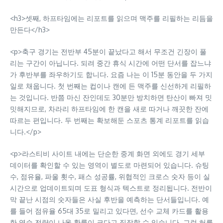
<h3>셋째, 하프타임에는 리포트를 읽으며 맥주를 리필하는 리듬을
만든다</h3>
<p>축구 경기는 전반부 45분이 끝났다고 해서 무조건 긴장이 풀
리는 구간이 아닙니다. 되려 중간 휴식 시간에 어떤 단서를 잡느냐
가 후반부를 좌우하기도 합니다. 요즘 나는 이 15분 동안을 두 가지
일로 채웁니다. 첫 번째는 컵이나 캔에 든 맥주를 신선하게 리필하
는 것입니다. 반쯤 마신 잔인데도 30분만 방치하면 탄산이 빠져 밋
밋해지므로, 차라리 하프타임에 한 캔을 새로 따거나 깨끗한 잔에
따르는 편입니다. 두 번째는 확보해둔 스포츠 통계 리포트를 읽습
니다.</p>
<p>라스티비 사이트 내에는 단순한 중계 화면 외에도 경기 세부
데이터를 확인할 수 있는 영역이 별도로 마련되어 있습니다. 슈팅
수, 점유율, 파울 횟수, 패스 성공률, 위협적인 크로스 숫자 등이 실
시간으로 업데이트되며 도표 형식과 텍스트로 정리됩니다. 전반이
막 끝난 시점의 숫자들은 사실 후반을 예측하는 단서들입니다. 예
를 들어 점유율 65대 35로 밀리고 있다면, 선수 교체 카드를 활용
한 역습 전략이 나올 확률이 크다고 짐작할 수 있습니다. 그런 허를