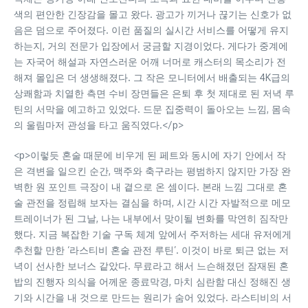
색의 편안한 긴장감을 몰고 왔다. 광고가 끼거나 끊기는 신호가 없
음은 덤으로 주어졌다. 이런 품질의 실시간 서비스를 어떻게 유지
하는지, 거의 전문가 입장에서 궁금할 지경이었다. 게다가 중계에
는 자국어 해설과 자연스러운 어깨 너머로 캐스터의 목소리가 전
해져 몰입은 더 생생해졌다. 그 작은 모니터에서 배출되는 4K급의
상쾌함과 치열한 측면 수비 장면들은 은퇴 후 첫 제대로 된 저녁 루
틴의 서막을 예고하고 있었다. 드문 집중력이 돌아오는 느낌, 몸속
의 울림마저 관성을 타고 움직였다.</p>
<p>이렇듯 혼술 때문에 비우게 된 페트와 동시에 자기 안에서 작
은 격변을 일으킨 순간, 맥주와 축구라는 평범하지 않지만 가장 완
벽한 원 포인트 극장이 내 곁으로 온 셈이다. 본래 느낌 그대로 혼
술 관전을 정립해 보자는 결심을 하며, 시간 시간 자발적으로 메모
트레이너가 된 그날, 나는 내부에서 맞이될 변화를 막연히 짐작만
했다. 지금 복잡한 기술 구독 체계 앞에서 주저하는 세대 유저에게
추천할 만한 ‘라스티비 혼술 관전 루틴’. 이것이 바로 퇴근 없는 저
녁이 선사한 보너스 같았다. 무료라고 해서 느슨해졌던 잠재된 혼
밥의 진행자 의식을 어께운 종료막경, 마치 심란함 대신 정해진 생
기와 시간을 내 것으로 만드는 원리가 숨어 있었다. 라스티비의 서