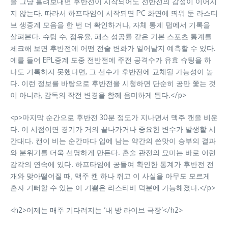
을 그냥 흘려보내면 후반전이 시작되어도 전반전의 감정이 이어지
지 않는다. 따라서 하프타임이 시작되면 PC 화면에 띄워 둔 라스티
브 생중계 모음을 한 번 더 확인하거나, 자체 통계 탭에서 기록을
살펴본다. 슈팅 수, 점유율, 패스 성공률 같은 기본 스포츠 통계를
체크해 보면 후반전에 어떤 전술 변화가 일어날지 예측할 수 있다.
예를 들어 EPL중계 도중 전반전에 주전 공격수가 유효 슈팅을 하
나도 기록하지 못했다면, 그 선수가 후반전에 교체될 가능성이 높
다. 이런 정보를 바탕으로 후반전을 시청하면 단순히 공만 쫓는 것
이 아니라, 감독의 작전 변경을 함께 음미하게 된다.</p>
<p>마지막 순간으로 후반전 30분 정도가 지나면서 맥주 캔을 비운
다. 이 시점이면 경기가 거의 끝나가거나 중요한 변수가 발생할 시
간대다. 캔이 비는 순간마다 입에 남는 약간의 쓴맛이 승부의 결과
와 분위기를 더욱 선명하게 만든다. 혼술 관전의 묘미는 바로 이런
감각의 연속에 있다. 하프타임에 공들여 확인한 통계가 후반전 전
개와 맞아떨어질 때, 맥주 캔 하나 쥐고 이 사실을 아무도 모르게
혼자 기뻐할 수 있는 이 기쁨은 라스티비 덕분에 가능해졌다.</p>
<h2>이제는 매주 기다려지는 ‘내 방 라이브 극장’</h2>