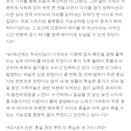
뉴스 기사를 통해 뒤늦게 확인하는 데 그쳤다. 그와 달리 이제는 차
분하게 식탁에 앉아 맥주 한 캔을 따면서 다가올 경기 포메이션과
이전 상대 전적 라이브의 여파를 읽어내는 자체가 큰 낙으로 자리
잡았다. 무료 스트리밍 플랫폼의 가능성처럼 단순히 중계가 화려
하다기보다는 그 순간에 집중하며 테이블 위 계산이라는 사적인
시간 덕분에 경기 하나를 함께 패키지로 보살필 수 있게 되었다.
</p>
<p>최근에는 하프타임이 시작되는 시점에 접속 확인을 겸해 출력
되는 승부 데이터를 메모해 두었다가 휴식 직후 플레이 흐름과 비
교하며 예측의 즐거움도 누리고 만족하고 있다. 다양한 리그에서
발생하는 파일럿 심판 판정이나 폼 변화 등 전제 범위가 주관 중심
서브 컨텐츠로 변한다는 점이 내 방 생활에 확실한 동기가 되자 몇
달 동안 이루어놓은 패턴 덕분에 지켜보는 힘이 실제로 유의미하
게 발전하였음을 느낀다. 누구에게나 절실할 것 없는 늦은 나이의
즐거움이지만 사람마다 활력 생생해지는 소재가 다르듯이 무료 중
계 속 데이터와 차분한 해외축구 라이브 혼술은 아직 삶이 쾌할 수
있는 가능성을 충분히 열어 주었다고 단언하고 싶다.</p>
<h2>내가 만든 ‘혼술 관전 루틴’의 핵심은 세 가지</h2>