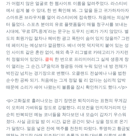
가 어렵지 않은 얼굴로 한 웹사이트 이름을 알려주었다. 라스티비
에서 쉽게 볼 수 있대, 한 번 확인해 봐. 그 말을 듣고 귀가하자마자
스마트폰 브라우저를 열어 라스티비에 접속했다. 처음에는 의심부
터 들었다. 스포츠 분야의 유료 플랫폼들이 매월 청구서를 보내는
시대에, ‘무료 EPL중계’라는 문구는 도무지 신뢰가 가지 않았다. 별
도의 회원가입 절차나 헤비한 광고 폭탄이 숨어 있지 않을까? 그런
데 페이지는 예상보다 깔끔했다. 베너 여럿 덕지덕지 붙어 있는 성
인 사이트 같은 혼란 없이, 해외 축구 리그별로 카테고리가 가지런
히 정렬되어 있었다.
클릭
한 번으로 프리미어리그 실제 생중계 창
이 열리는 그 순간, LP음악과 형광등 아래 누워 있던 내 방 전체가
박진감 넘치는 경기장으로 변했다. 오클랜드 전설에나 나올 법한
순수한 공짜 되기. 처음에는 그게 정말 될 리 없다는 심리적 압박
때문에 소리가 새어 나왔는지 볼륨을 잠시 확인하기도 했다.</p>
<p>고화질로 흘러나오는 경기 장면은 퇴직이라는 표현의 무게감
이 오히려 가벼워질 정도로 강렬했다. 리모컨을 만지작거리며 단
순히 반복되던 예능 코너들을 쳐다보던 내 모습이 갑자기 우스워
졌다. 사실 금요일 밤 이 시간, 같은 공간이 맞나 싶을 정도로 온기
가 달랐다. 얼음 넣은 잔에 맥주를 천천히 따랐다. 투명하고 황금빛
액체는 경기장 아래 인조잔디의 초록과 묘한 대비를 이루며 선홍