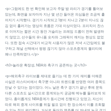
<p>그럼에도 한 번 확인해 보고자 주말 밤 라리가 경기를 틀어보
았는데, 화면을 보자마자 지난 몇 년간 들어온 의심들은 조금씩 흩
어지기 시작했다. 경기가 시작되고 1분이 지나고 2분이 지나도 끊
김 없이 흘러가는 영상의 흐름은 기대 이상이었다. 프리킥이 찬스
로 이어지는 짧은 시간 동안 거슬리는 프레임 드롭이 전혀 발생하
지 않았고, 선수들의 유니폼 숫자와 그래픽이 깨지는 현상도 없었
다. 또한 접속 시간대가 비교적 사용자가 많은 저녁 시간임에도 불
구하고 채널 선택에서 펑펑 끊기지 않아 스포츠중계의 퀄리티에
꽤나 만족하였다.</p>
<h3>놀라운 확장성, NBA와 축구가 공존하는 곳</h3>
<p>해외축구 라이브를 제대로 즐기는 데 한 가지 재미를 더해준
사실은 라스티비에서 축구뿐 아니라 트렌드를 반영한 여러 종목도
만날 수 있다는 점이었다. 어느 날은 축구 경기가 끝난 후에 문득
다른 스포츠도 실시간으로 중계되는지 궁금해 메뉴를 둘러보게 되
었다. 흥미롭게도 NBA중계가 동시간에 진행되고 있었고, 자신이
따로 해외 중계 사이트를 뒤질 필요 없이 한 장소에서 이를 조회할
수 있는 점이 편리했다. 거실로 돌아와 맥주를 더 꺼내며 농구 경기