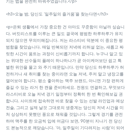
기는 법을 완전히 바꿔주었습니다.</p>
<h3>오늘 밤, 당신도 ‘일주일의 즐거움’을 찾는다면</h3>
<p>은퇴 생활에서 가장 중요한 건 아마도 꾸준함이 아닐까 싶습니
다. 버킷리스트를 이루는 큰 일도 결국에 평범한 하루하루가 유지
되지 않으면 무의미해집니다. 저는 라스티비 덕분에 이 중요한 평
범함을 찾았습니다. 매일 반복되던 저녁에 리허설 없는, 새롭고 짜
릿한 시간이 움트는 과정이 신비롭기까지 합니다. 누구나 알고 있
는 위대한 선수들의 플레이 하나하나가 곧 아이케어보단 쉽고 특
별한 위안을 몰고 와 주기 때문입니다. 만약 당신도 하루하루가 허
전하거나 새 취미를 찾는 중이라면 오늘 저녁, 주저 말고 냉장고를
열어보야 합니다. 평소 좋아하는 맥주 브랜드, 아니면 가장 편하게
즐길 수 있는 라거 한 캔을 준비하세요. 전원도 연결하고, 무엇보다
라스티비로 오늘 저녁 경기 일정부터 정확히 한 번 확인해보길 권
합니다. 사이트에 접속하면 바로 찾을 수 있는 선발 라인업과 예상
전술, 그리고 실제 날것 그대로의 생중계는 당신의 저녁 시간을 미
처 상상하지 못했던 풍요로 채워줄 것입니다. 그렇게 경기를 관전
하며 맥주를 한 모금씩 입에 머금다 보면, 90분이 지나기 전 당신
도 본능적으로 깨닫습니다. ‘아, 일주일이 기다려지는 사람’이 되어