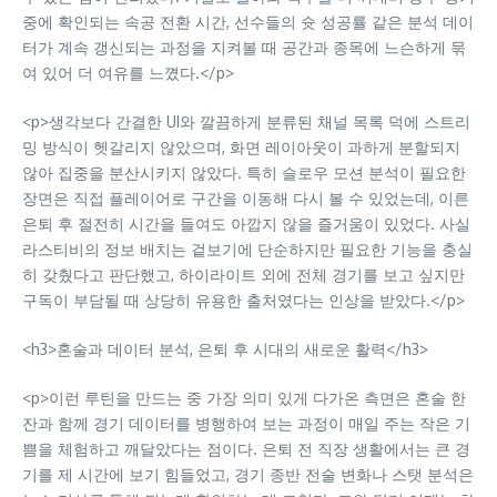
중에 확인되는 속공 전환 시간, 선수들의 슛 성공률 같은 분석 데이
터가 계속 갱신되는 과정을 지켜볼 때 공간과 종목에 느슨하게 묶
여 있어 더 여유를 느꼈다.</p>
<p>생각보다 간결한 UI와 깔끔하게 분류된 채널 목록 덕에 스트리
밍 방식이 헷갈리지 않았으며, 화면 레이아웃이 과하게 분할되지
않아 집중을 분산시키지 않았다. 특히 슬로우 모션 분석이 필요한
장면은 직접 플레이어로 구간을 이동해 다시 볼 수 있었는데, 이른
은퇴 후 절전히 시간을 들여도 아깝지 않을 즐거움이 있었다. 사실
라스티비의 정보 배치는 겉보기에 단순하지만 필요한 기능을 충실
히 갖췄다고 판단했고, 하이라이트 외에 전체 경기를 보고 싶지만
구독이 부담될 때 상당히 유용한 출처였다는 인상을 받았다.</p>
<h3>혼술과 데이터 분석, 은퇴 후 시대의 새로운 활력</h3>
<p>이런 루틴을 만드는 중 가장 의미 있게 다가온 측면은 혼술 한
잔과 함께 경기 데이터를 병행하여 보는 과정이 매일 주는 작은 기
쁨을 체험하고 깨달았다는 점이다. 은퇴 전 직장 생활에서는 큰 경
기를 제 시간에 보기 힘들었고, 경기 종반 전술 변화나 스탯 분석은