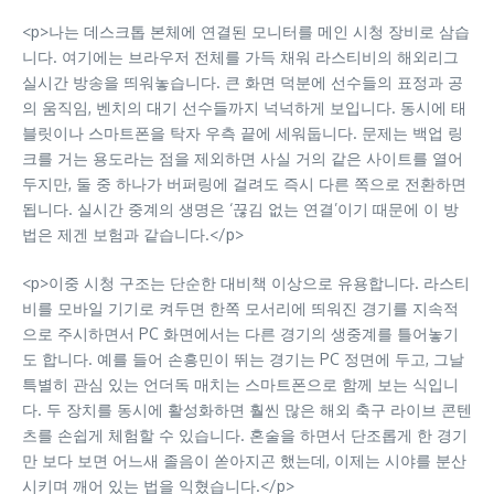
<p>나는 데스크톱 본체에 연결된 모니터를 메인 시청 장비로 삼습
니다. 여기에는 브라우저 전체를 가득 채워 라스티비의 해외리그
실시간 방송을 띄워놓습니다. 큰 화면 덕분에 선수들의 표정과 공
의 움직임, 벤치의 대기 선수들까지 넉넉하게 보입니다. 동시에 태
블릿이나 스마트폰을 탁자 우측 끝에 세워둡니다. 문제는 백업 링
크를 거는 용도라는 점을 제외하면 사실 거의 같은 사이트를 열어
두지만, 둘 중 하나가 버퍼링에 걸려도 즉시 다른 쪽으로 전환하면
됩니다. 실시간 중계의 생명은 ‘끊김 없는 연결’이기 때문에 이 방
법은 제겐 보험과 같습니다.</p>
<p>이중 시청 구조는 단순한 대비책 이상으로 유용합니다. 라스티
비를 모바일 기기로 켜두면 한쪽 모서리에 띄워진 경기를 지속적
으로 주시하면서 PC 화면에서는 다른 경기의 생중계를 틀어놓기
도 합니다. 예를 들어 손흥민이 뛰는 경기는 PC 정면에 두고, 그날
특별히 관심 있는 언더독 매치는 스마트폰으로 함께 보는 식입니
다. 두 장치를 동시에 활성화하면 훨씬 많은 해외 축구 라이브 콘텐
츠를 손쉽게 체험할 수 있습니다. 혼술을 하면서 단조롭게 한 경기
만 보다 보면 어느새 졸음이 쏟아지곤 했는데, 이제는 시야를 분산
시키며 깨어 있는 법을 익혔습니다.</p>