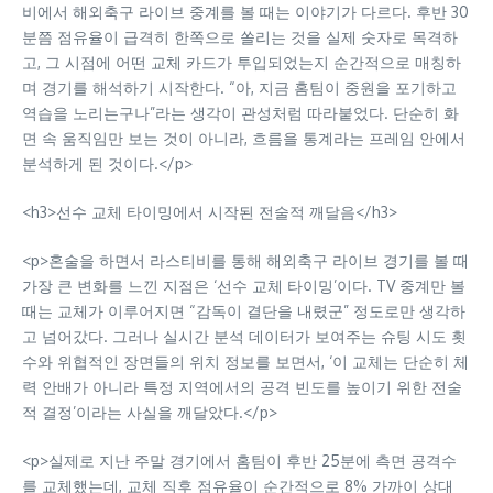
비에서 해외축구 라이브 중계를 볼 때는 이야기가 다르다. 후반 30
분쯤 점유율이 급격히 한쪽으로 쏠리는 것을 실제 숫자로 목격하
고, 그 시점에 어떤 교체 카드가 투입되었는지 순간적으로 매칭하
며 경기를 해석하기 시작한다. “아, 지금 홈팀이 중원을 포기하고
역습을 노리는구나”라는 생각이 관성처럼 따라붙었다. 단순히 화
면 속 움직임만 보는 것이 아니라, 흐름을 통계라는 프레임 안에서
분석하게 된 것이다.</p>
<h3>선수 교체 타이밍에서 시작된 전술적 깨달음</h3>
<p>혼술을 하면서 라스티비를 통해 해외축구 라이브 경기를 볼 때
가장 큰 변화를 느낀 지점은 ‘선수 교체 타이밍’이다. TV 중계만 볼
때는 교체가 이루어지면 “감독이 결단을 내렸군” 정도로만 생각하
고 넘어갔다. 그러나 실시간 분석 데이터가 보여주는 슈팅 시도 횟
수와 위협적인 장면들의 위치 정보를 보면서, ‘이 교체는 단순히 체
력 안배가 아니라 특정 지역에서의 공격 빈도를 높이기 위한 전술
적 결정’이라는 사실을 깨달았다.</p>
<p>실제로 지난 주말 경기에서 홈팀이 후반 25분에 측면 공격수
를 교체했는데, 교체 직후 점유율이 순간적으로 8% 가까이 상대