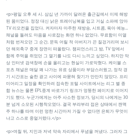
<p>평일 오후 세 시. 삼십 년 가까이 달려온 출근길에서 이제 해방
된 몸이었다. 정장 대신 낡은 트레이닝복을 입고 거실 소파에 앉아
TV 리모컨을 집었다. 켜자마자 마주한 재방송, 시트콤, 육아 예능…
채널을 돌려도 마음을 사로잡는 화면 하나 없었다. 무료함이 미열
처럼 번져오던 그 순간, 문득 어릴 적 아버지가 끈 질겅거리며 보시
던 해외축구 중계 장면이 떠올랐다. 챔피언스리그 밤, TV 앞에서
함께 주먹을 쥐었던 그 열기를 나도 다시 느끼고 싶었다. 하지만 막
상 인터넷 검색창에 손을 올리고는 현실이 가로막혔다. 케이블 스
포츠 채널은 매달 꽤 나가는 유료 상품이라 부담스러웠고, 정작 경
기 시간표는 숱한 광고 사이에 파묻혀 찾기가 만만치 않았다. 프리
미어리그 일정을 확인하려 접속한 포털 사이트에서는 리그 별 종
합 뉴스는 물론 EPL중계 바로가기 링크가 엉뚱한 페이지로 이어지
기도 했다. 누군가에게는 아주 사소한 정보가, 당시의 나에게는 30
분 넘게 소모된 시행착오였다. 결국 부랴부랴 접은 상태에서 캔맥
주 하나를 따며 이런 멍한 시간마저 가질 수 없다면 은퇴가 무엇이
냐고 스스로 중얼거렸다.</p>
<p>며칠 뒤, 지인과 저녁 약속 자리에서 푸념을 꺼냈다. 그러자 그