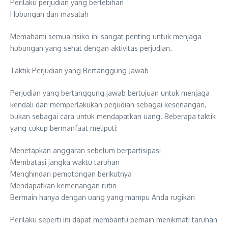
Perilaku perjudian yang berlebihan
Hubungan dan masalah
Memahami semua risiko ini sangat penting untuk menjaga
hubungan yang sehat dengan aktivitas perjudian.
Taktik Perjudian yang Bertanggung Jawab
Perjudian yang bertanggung jawab bertujuan untuk menjaga
kendali dan memperlakukan perjudian sebagai kesenangan,
bukan sebagai cara untuk mendapatkan uang. Beberapa taktik
yang cukup bermanfaat meliputi:
Menetapkan anggaran sebelum berpartisipasi
Membatasi jangka waktu taruhan
Menghindari pemotongan berikutnya
Mendapatkan kemenangan rutin
Bermain hanya dengan uang yang mampu Anda rugikan
Perilaku seperti ini dapat membantu pemain menikmati taruhan