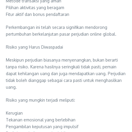
Metode transaksi yang aman
Pilihan aktivitas yang beragam
Fitur aktif dan bonus pendaftaran
Perkembangan ini telah secara signifikan mendorong
pertumbuhan berkelanjutan pasar perjudian online global.
Risiko yang Harus Diwaspadai
Meskipun perjudian biasanya menyenangkan, bukan berarti
tanpa risiko. Karena hasilnya seringkali tidak pasti, pemain
dapat kehilangan uang dan juga mendapatkan uang. Perjudian
tidak boleh dianggap sebagai cara pasti untuk menghasilkan
uang.
Risiko yang mungkin terjadi meliputi:
Kerugian
Tekanan emosional yang berlebihan
Pengambilan keputusan yang impulsif