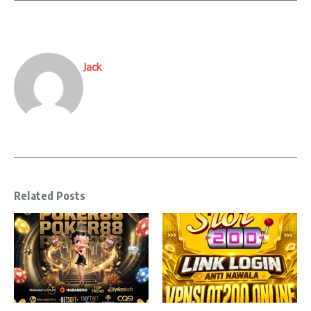
Jack
Related Posts