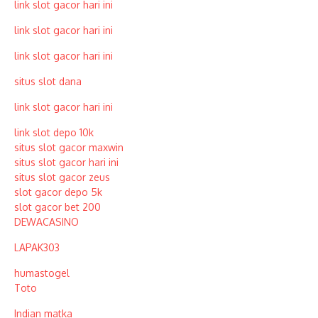
link slot gacor hari ini
link slot gacor hari ini
link slot gacor hari ini
situs slot dana
link slot gacor hari ini
link slot depo 10k
situs slot gacor maxwin
situs slot gacor hari ini
situs slot gacor zeus
slot gacor depo 5k
slot gacor bet 200
DEWACASINO
LAPAK303
humastogel
Toto
Indian matka