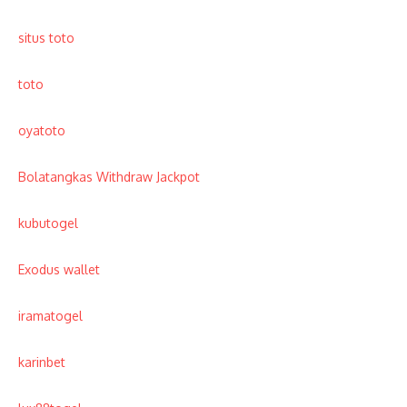
situs toto
toto
oyatoto
Bolatangkas Withdraw Jackpot
kubutogel
Exodus wallet
iramatogel
karinbet