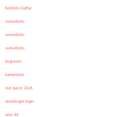
Kointoto Daftar
sumseltoto
sumseltoto
sumseltoto
bugistoto
bantentoto
slot gacor 2026
alexistogel login
situs 4d