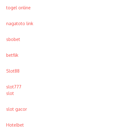
togel online
nagatoto link
sbobet
betflik
Slot88
slot777
slot
slot gacor
Hotelbet