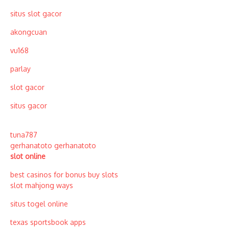
situs slot gacor
akongcuan
vu168
parlay
slot gacor
situs gacor
tuna787
gerhanatoto
gerhanatoto
slot online
best casinos for bonus buy slots
slot mahjong ways
situs togel online
texas sportsbook apps