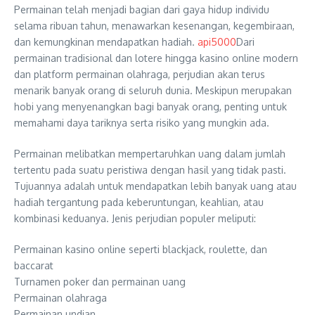
Permainan telah menjadi bagian dari gaya hidup individu
selama ribuan tahun, menawarkan kesenangan, kegembiraan,
dan kemungkinan mendapatkan hadiah.
api5000
Dari
permainan tradisional dan lotere hingga kasino online modern
dan platform permainan olahraga, perjudian akan terus
menarik banyak orang di seluruh dunia. Meskipun merupakan
hobi yang menyenangkan bagi banyak orang, penting untuk
memahami daya tariknya serta risiko yang mungkin ada.
Permainan melibatkan mempertaruhkan uang dalam jumlah
tertentu pada suatu peristiwa dengan hasil yang tidak pasti.
Tujuannya adalah untuk mendapatkan lebih banyak uang atau
hadiah tergantung pada keberuntungan, keahlian, atau
kombinasi keduanya. Jenis perjudian populer meliputi:
Permainan kasino online seperti blackjack, roulette, dan
baccarat
Turnamen poker dan permainan uang
Permainan olahraga
Permainan undian