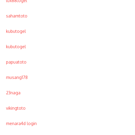
lux88togel
sahamtoto
kubutogel
kubutogel
papuatoto
musang178
23naga
vikingtoto
menara4d login