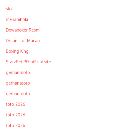
slot
meriamhoki
Dewapoker Resmi
Dreams of Macau
Boxing King
StarzBet PH official site
gerhanatoto
gerhanatoto
gerhanatoto
toto 2026
toto 2026
toto 2026