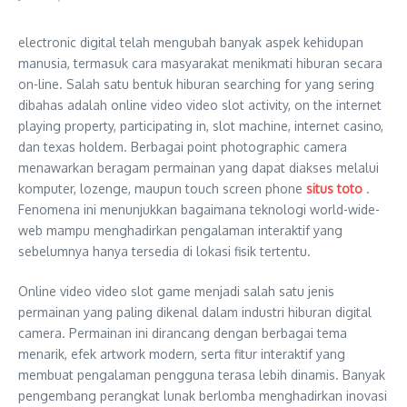
electronic digital telah mengubah banyak aspek kehidupan
manusia, termasuk cara masyarakat menikmati hiburan secara
on-line. Salah satu bentuk hiburan searching for yang sering
dibahas adalah online video video slot activity, on the internet
playing property, participating in, slot machine, internet casino,
dan texas holdem. Berbagai point photographic camera
menawarkan beragam permainan yang dapat diakses melalui
komputer, lozenge, maupun touch screen phone
situs toto
.
Fenomena ini menunjukkan bagaimana teknologi world-wide-
web mampu menghadirkan pengalaman interaktif yang
sebelumnya hanya tersedia di lokasi fisik tertentu.
Online video video slot game menjadi salah satu jenis
permainan yang paling dikenal dalam industri hiburan digital
camera. Permainan ini dirancang dengan berbagai tema
menarik, efek artwork modern, serta fitur interaktif yang
membuat pengalaman pengguna terasa lebih dinamis. Banyak
pengembang perangkat lunak berlomba menghadirkan inovasi