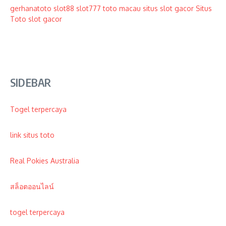
gerhanatoto
slot88
slot777
toto macau
situs slot gacor
Situs
Toto
slot gacor
SIDEBAR
Togel terpercaya
link situs toto
Real Pokies Australia
สล็อตออนไลน์
togel terpercaya