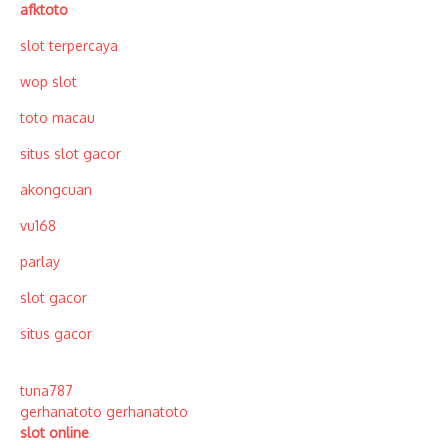
afktoto
slot terpercaya
wop slot
toto macau
situs slot gacor
akongcuan
vu168
parlay
slot gacor
situs gacor
tuna787
gerhanatoto
gerhanatoto
slot online