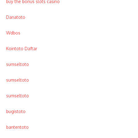
buy the bonus slots casino
Danatoto
Wdbos
Kointoto Daftar
sumseltoto
sumseltoto
sumseltoto
bugistoto
bantentoto