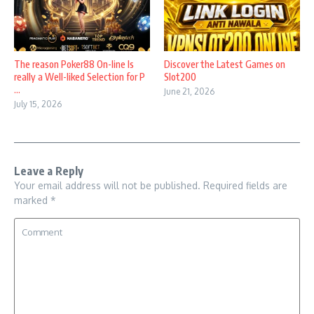
The reason Poker88 On-line Is
Discover the Latest Games on
really a Well-liked Selection for P
Slot200
...
June 21, 2026
July 15, 2026
Leave a Reply
Your email address will not be published.
Required fields are
marked
*