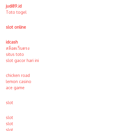
judi89.id
Toto togel
slot online
idcash
สล็อตเว็บตรง
situs toto
slot gacor hari ini
chicken road
lemon casino
ace game
slot
slot
slot
slot