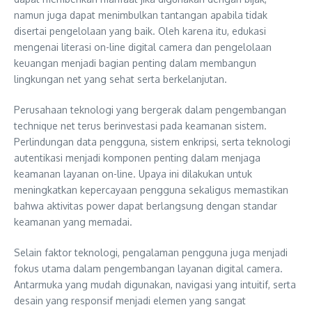
namun juga dapat menimbulkan tantangan apabila tidak
disertai pengelolaan yang baik. Oleh karena itu, edukasi
mengenai literasi on-line digital camera dan pengelolaan
keuangan menjadi bagian penting dalam membangun
lingkungan net yang sehat serta berkelanjutan.
Perusahaan teknologi yang bergerak dalam pengembangan
technique net terus berinvestasi pada keamanan sistem.
Perlindungan data pengguna, sistem enkripsi, serta teknologi
autentikasi menjadi komponen penting dalam menjaga
keamanan layanan on-line. Upaya ini dilakukan untuk
meningkatkan kepercayaan pengguna sekaligus memastikan
bahwa aktivitas power dapat berlangsung dengan standar
keamanan yang memadai.
Selain faktor teknologi, pengalaman pengguna juga menjadi
fokus utama dalam pengembangan layanan digital camera.
Antarmuka yang mudah digunakan, navigasi yang intuitif, serta
desain yang responsif menjadi elemen yang sangat