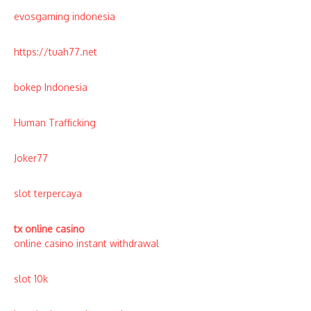
evosgaming indonesia
https://tuah77.net
bokep Indonesia
Human Trafficking
Joker77
slot terpercaya
tx online casino
online casino instant withdrawal
slot 10k