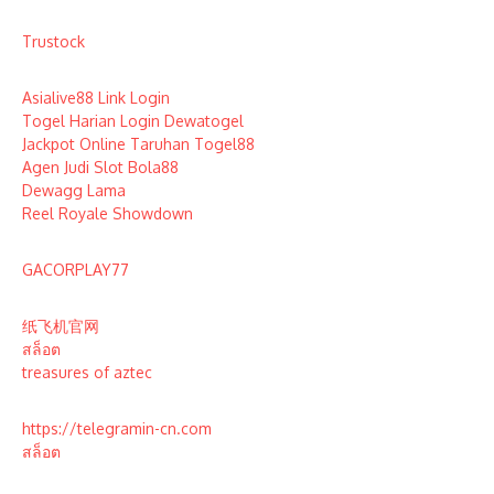
Trustock
Asialive88 Link Login
Togel Harian Login Dewatogel
Jackpot Online Taruhan Togel88
Agen Judi Slot Bola88
Dewagg Lama
Reel Royale Showdown
GACORPLAY77
纸飞机官网
สล็อต
treasures of aztec
https://telegramin-cn.com
สล็อต