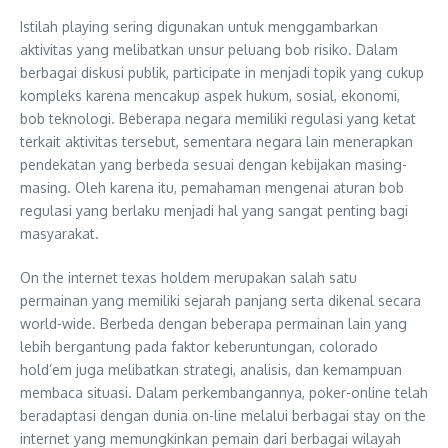
Istilah playing sering digunakan untuk menggambarkan
aktivitas yang melibatkan unsur peluang bob risiko. Dalam
berbagai diskusi publik, participate in menjadi topik yang cukup
kompleks karena mencakup aspek hukum, sosial, ekonomi,
bob teknologi. Beberapa negara memiliki regulasi yang ketat
terkait aktivitas tersebut, sementara negara lain menerapkan
pendekatan yang berbeda sesuai dengan kebijakan masing-
masing. Oleh karena itu, pemahaman mengenai aturan bob
regulasi yang berlaku menjadi hal yang sangat penting bagi
masyarakat.
On the internet texas holdem merupakan salah satu
permainan yang memiliki sejarah panjang serta dikenal secara
world-wide. Berbeda dengan beberapa permainan lain yang
lebih bergantung pada faktor keberuntungan, colorado
hold’em juga melibatkan strategi, analisis, dan kemampuan
membaca situasi. Dalam perkembangannya, poker-online telah
beradaptasi dengan dunia on-line melalui berbagai stay on the
internet yang memungkinkan pemain dari berbagai wilayah