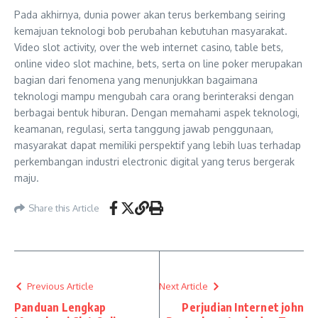
Pada akhirnya, dunia power akan terus berkembang seiring
kemajuan teknologi bob perubahan kebutuhan masyarakat.
Video slot activity, over the web internet casino, table bets,
online video slot machine, bets, serta on line poker merupakan
bagian dari fenomena yang menunjukkan bagaimana
teknologi mampu mengubah cara orang berinteraksi dengan
berbagai bentuk hiburan. Dengan memahami aspek teknologi,
keamanan, regulasi, serta tanggung jawab penggunaan,
masyarakat dapat memiliki perspektif yang lebih luas terhadap
perkembangan industri electronic digital yang terus bergerak
maju.
Share this Article
Previous Article
Next Article
Panduan Lengkap
Perjudian Internet john