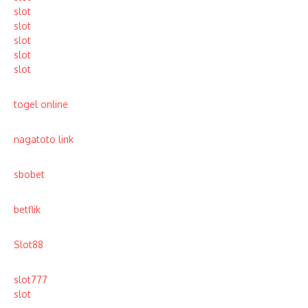
slot
slot
slot
slot
slot
togel online
nagatoto link
sbobet
betflik
Slot88
slot777
slot