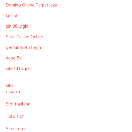
Domino Online Terpercaya
kdslot
pin188 login
Situs Casino Online
gerhanatoto login
depo 5k
iblis4d togel
idlix
rebahin
Slot thailand
Toto slot
Situs toto