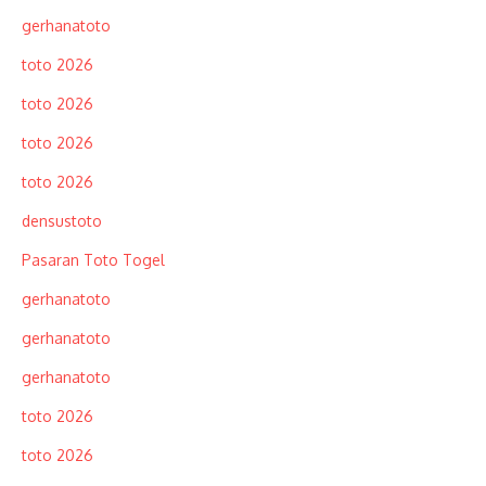
gerhanatoto
toto 2026
toto 2026
toto 2026
toto 2026
densustoto
Pasaran Toto Togel
gerhanatoto
gerhanatoto
gerhanatoto
toto 2026
toto 2026