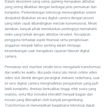
Dalam ekosistem yang sama, gaming merupakan aktivitas
yang sering dikaitkan dengan berbagai jenis permainan dan
kompetisi. Perkembangan teknologi memungkinkan sistem
dissipated dilakukan secara digital camera dengan proses
yang lebih cepat dibandingkan metode konvensional. Meski
demikian, banyak pihak menekankan pentingnya memahami
risiko yang terkait dengan aktivitas tersebut. Kesadaran
pengguna terhadap aspek finansial serta pengelolaan
anggaran menjadi faktor penting dalam menjaga
keseimbangan saat mengakses layanan hiburan digital
camera.
Permainan slot machine sendiri terus mengalami transformasi
dari waktu ke waktu. Jika pada masa lalu mesin online video
video slot identik dengan perangkat mekanis sederhana, saat
ini versi digital camera menghadirkan pengalaman yang jauh
lebih kompleks. Animasi berkualitas tinggi, efek suara yang
realistis, serta fitur included interaktif menjadi bagian dari
inovasi yang diterapkan oleh banyak pengembang.
Transformasi ini menunjukkan bagaimana teknologi dapat