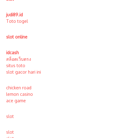
judi89.id
Toto togel
slot online
idcash
สล็อตเว็บตรง
situs toto
slot gacor hari ini
chicken road
lemon casino
ace game
slot
slot