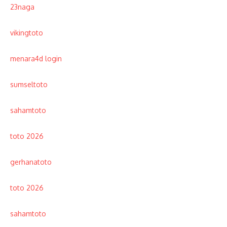
23naga
vikingtoto
menara4d login
sumseltoto
sahamtoto
toto 2026
gerhanatoto
toto 2026
sahamtoto