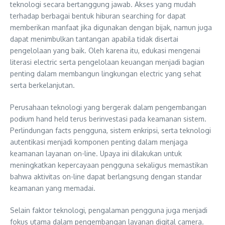
teknologi secara bertanggung jawab. Akses yang mudah
terhadap berbagai bentuk hiburan searching for dapat
memberikan manfaat jika digunakan dengan bijak, namun juga
dapat menimbulkan tantangan apabila tidak disertai
pengelolaan yang baik. Oleh karena itu, edukasi mengenai
literasi electric serta pengelolaan keuangan menjadi bagian
penting dalam membangun lingkungan electric yang sehat
serta berkelanjutan.
Perusahaan teknologi yang bergerak dalam pengembangan
podium hand held terus berinvestasi pada keamanan sistem.
Perlindungan facts pengguna, sistem enkripsi, serta teknologi
autentikasi menjadi komponen penting dalam menjaga
keamanan layanan on-line. Upaya ini dilakukan untuk
meningkatkan kepercayaan pengguna sekaligus memastikan
bahwa aktivitas on-line dapat berlangsung dengan standar
keamanan yang memadai.
Selain faktor teknologi, pengalaman pengguna juga menjadi
fokus utama dalam pengembangan layanan digital camera.