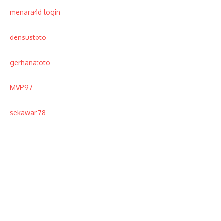
menara4d login
densustoto
gerhanatoto
MVP97
sekawan78