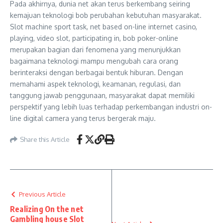
Pada akhirnya, dunia net akan terus berkembang seiring
kemajuan teknologi bob perubahan kebutuhan masyarakat.
Slot machine sport task, net based on-line internet casino,
playing, video slot, participating in, bob poker-online
merupakan bagian dari fenomena yang menunjukkan
bagaimana teknologi mampu mengubah cara orang
berinteraksi dengan berbagai bentuk hiburan. Dengan
memahami aspek teknologi, keamanan, regulasi, dan
tanggung jawab penggunaan, masyarakat dapat memiliki
perspektif yang lebih luas terhadap perkembangan industri on-
line digital camera yang terus bergerak maju.
Share this Article
Previous Article
Realizing On the net
Gambling house Slot