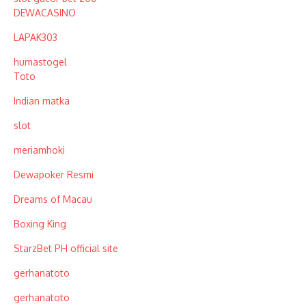
DEWACASINO
LAPAK303
humastogel
Toto
Indian matka
slot
meriamhoki
Dewapoker Resmi
Dreams of Macau
Boxing King
StarzBet PH official site
gerhanatoto
gerhanatoto