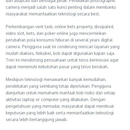
dan adaptasi dari berbagai pihak. Pendidikan photographic
camera menjadi salah satu kunci penting dalam membantu
masyarakat memanfaatkan teknologi secara best.
Perkembangan vent task, online bets property, dissipated,
video slot, bets, dan poker-online juga mencerminkan
perubahan pola konsumsi hiburan di several years digital
camera. Pengguna saat ini cenderung mencari layanan yang
mudah diakses, fleksibel, bob dapat digunakan kapan saja.
Tren ini mendorong perusahaan untuk terus berinovasi agar
dapat memenuhi kebutuhan pasar yang terus berubah.
Meskipun teknologi menawarkan banyak kemudahan,
pendekatan yang seimbang tetap diperlukan. Pengguna
dianjurkan untuk memahami manfaat bob risiko dari setiap
aktivitas laptop or computer yang dilakukan. Dengan
pengetahuan yang memadai, masyarakat dapat membuat
keputusan yang lebih baik serta memanfaatkan teknologi
secara lebih bertanggung jawab.