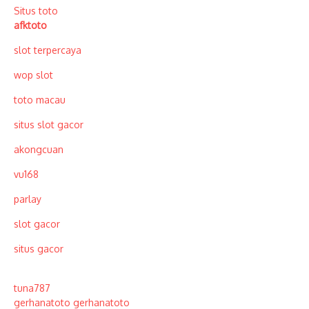
Situs toto
afktoto
slot terpercaya
wop slot
toto macau
situs slot gacor
akongcuan
vu168
parlay
slot gacor
situs gacor
tuna787
gerhanatoto
gerhanatoto