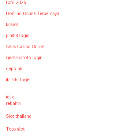
toto 2026
Domino Online Terpercaya
kdslot
pin188 login
Situs Casino Online
gerhanatoto login
depo 5k
iblis4d togel
idlix
rebahin
Slot thailand
Toto slot