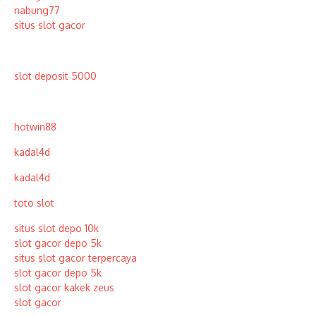
nabung77
situs slot gacor
slot deposit 5000
hotwin88
kadal4d
kadal4d
toto slot
situs slot depo 10k
slot gacor depo 5k
situs slot gacor terpercaya
slot gacor depo 5k
slot gacor kakek zeus
slot gacor