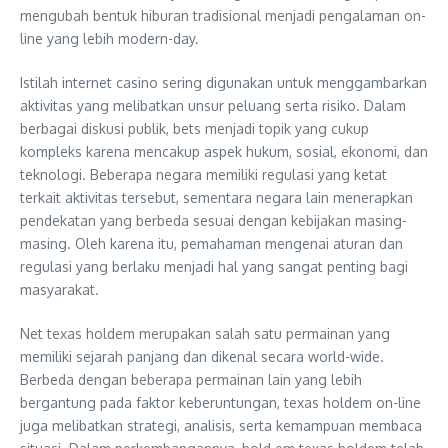
mengubah bentuk hiburan tradisional menjadi pengalaman on-
line yang lebih modern-day.
Istilah internet casino sering digunakan untuk menggambarkan
aktivitas yang melibatkan unsur peluang serta risiko. Dalam
berbagai diskusi publik, bets menjadi topik yang cukup
kompleks karena mencakup aspek hukum, sosial, ekonomi, dan
teknologi. Beberapa negara memiliki regulasi yang ketat
terkait aktivitas tersebut, sementara negara lain menerapkan
pendekatan yang berbeda sesuai dengan kebijakan masing-
masing. Oleh karena itu, pemahaman mengenai aturan dan
regulasi yang berlaku menjadi hal yang sangat penting bagi
masyarakat.
Net texas holdem merupakan salah satu permainan yang
memiliki sejarah panjang dan dikenal secara world-wide.
Berbeda dengan beberapa permainan lain yang lebih
bergantung pada faktor keberuntungan, texas holdem on-line
juga melibatkan strategi, analisis, serta kemampuan membaca