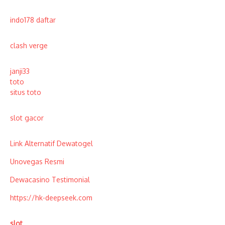
indo178 daftar
clash verge
janji33
toto
situs toto
slot gacor
Link Alternatif Dewatogel
Unovegas Resmi
Dewacasino Testimonial
https://hk-deepseek.com
slot