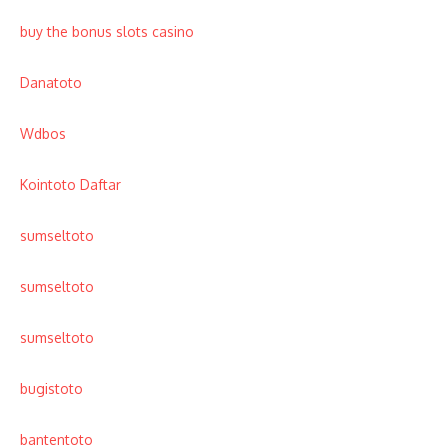
buy the bonus slots casino
Danatoto
Wdbos
Kointoto Daftar
sumseltoto
sumseltoto
sumseltoto
bugistoto
bantentoto