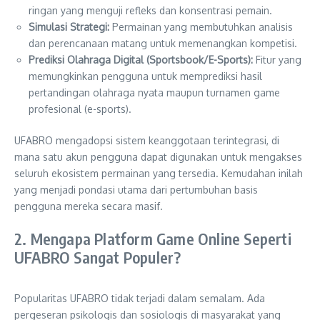
ringan yang menguji refleks dan konsentrasi pemain.
Simulasi Strategi:
Permainan yang membutuhkan analisis
dan perencanaan matang untuk memenangkan kompetisi.
Prediksi Olahraga Digital (Sportsbook/E-Sports):
Fitur yang
memungkinkan pengguna untuk memprediksi hasil
pertandingan olahraga nyata maupun turnamen game
profesional (e-sports).
UFABRO mengadopsi sistem keanggotaan terintegrasi, di
mana satu akun pengguna dapat digunakan untuk mengakses
seluruh ekosistem permainan yang tersedia. Kemudahan inilah
yang menjadi pondasi utama dari pertumbuhan basis
pengguna mereka secara masif.
2. Mengapa Platform Game Online Seperti
UFABRO Sangat Populer?
Popularitas UFABRO tidak terjadi dalam semalam. Ada
pergeseran psikologis dan sosiologis di masyarakat yang