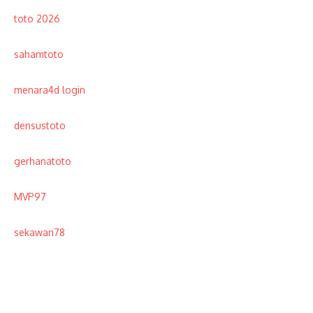
toto 2026
sahamtoto
menara4d login
densustoto
gerhanatoto
MVP97
sekawan78