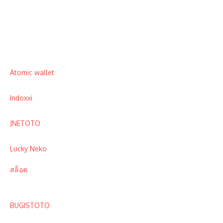
Atomic wallet
Indoxxi
JNETOTO
Lucky Neko
สล็อต
BUGISTOTO