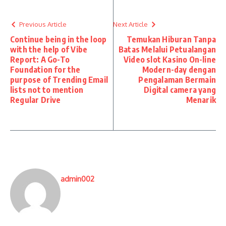
Previous Article
Next Article
Continue being in the loop
Temukan Hiburan Tanpa
with the help of Vibe
Batas Melalui Petualangan
Report: A Go-To
Video slot Kasino On-line
Foundation for the
Modern-day dengan
purpose of Trending Email
Pengalaman Bermain
lists not to mention
Digital camera yang
Regular Drive
Menarik
admin002