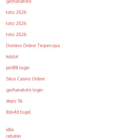
gerhanatoto
toto 2026
toto 2026
toto 2026
Domino Online Terpercaya
kdslot
pin188 login
Situs Casino Online
gerhanatoto login
depo 5k
iblis4d togel
idlix
rebahin