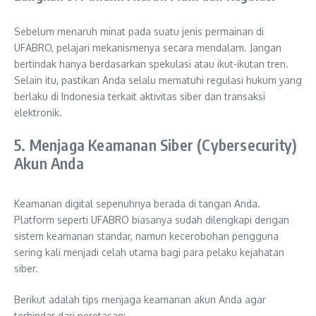
Sebelum menaruh minat pada suatu jenis permainan di
UFABRO, pelajari mekanismenya secara mendalam. Jangan
bertindak hanya berdasarkan spekulasi atau ikut-ikutan tren.
Selain itu, pastikan Anda selalu mematuhi regulasi hukum yang
berlaku di Indonesia terkait aktivitas siber dan transaksi
elektronik.
5. Menjaga Keamanan Siber (Cybersecurity)
Akun Anda
Keamanan digital sepenuhnya berada di tangan Anda.
Platform seperti UFABRO biasanya sudah dilengkapi dengan
sistem keamanan standar, namun kecerobohan pengguna
sering kali menjadi celah utama bagi para pelaku kejahatan
siber.
Berikut adalah tips menjaga keamanan akun Anda agar
terhindar dari peretasan: