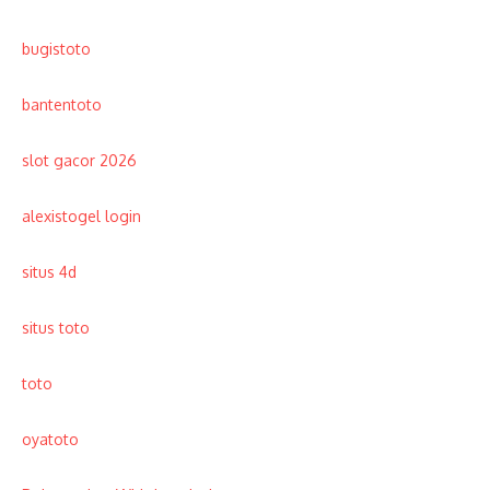
bugistoto
bantentoto
slot gacor 2026
alexistogel login
situs 4d
situs toto
toto
oyatoto