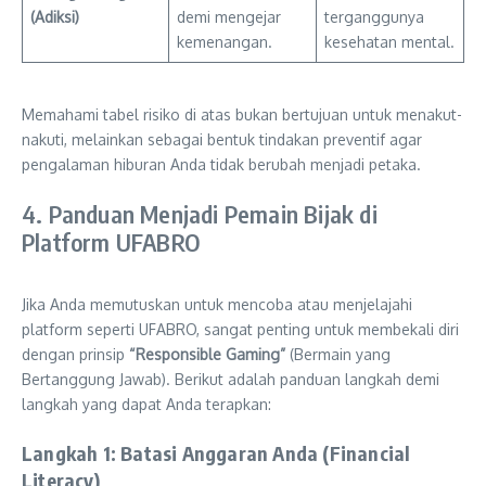
(Adiksi)
demi mengejar
terganggunya
kemenangan.
kesehatan mental.
Memahami tabel risiko di atas bukan bertujuan untuk menakut-
nakuti, melainkan sebagai bentuk tindakan preventif agar
pengalaman hiburan Anda tidak berubah menjadi petaka.
4. Panduan Menjadi Pemain Bijak di
Platform UFABRO
Jika Anda memutuskan untuk mencoba atau menjelajahi
platform seperti UFABRO, sangat penting untuk membekali diri
dengan prinsip
“Responsible Gaming”
(Bermain yang
Bertanggung Jawab). Berikut adalah panduan langkah demi
langkah yang dapat Anda terapkan:
Langkah 1: Batasi Anggaran Anda (Financial
Literacy)