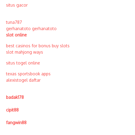
situs gacor
tuna787
gerhanatoto
gerhanatoto
slot online
best casinos for bonus buy slots
slot mahjong ways
situs togel online
texas sportsbook apps
alexistogel daftar
badak178
cipit88
fangwin88