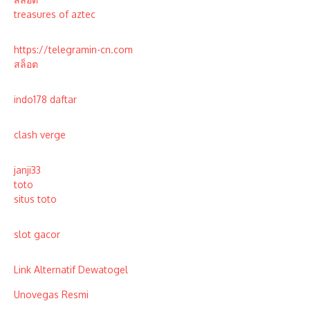
treasures of aztec
https://telegramin-cn.com
สล็อต
indo178 daftar
clash verge
janji33
toto
situs toto
slot gacor
Link Alternatif Dewatogel
Unovegas Resmi