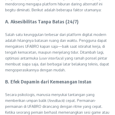
mendorong mengapa platform hiburan daring alternatif ini
begitu diminati. Berikut adalah beberapa faktor utamanya:
A. Aksesibilitas Tanpa Batas (24/7)
Salah satu keunggulan terbesar dari platform digital modern
adalah hilangnya batasan ruang dan waktu. Pengguna dapat
mengakses UFABRO kapan saja—baik saat istirahat kerja, di
tengah kemacetan, maupun menjelang tidur. Ditambah lagi,
optimasi antarmuka (
user interface
) yang ramah ponsel pintar
membuat siapa saja, dari berbagai latar belakang teknis, dapat
mengoperasikannya dengan mudah.
B. Efek Dopamin dari Kemenangan Instan
Secara psikologis, manusia menyukai tantangan yang
memberikan umpan balik (
feedback
) cepat. Permainan-
permainan di UFABRO dirancang dengan ritme yang cepat.
Ketika seorang pemain berhasil memenangkan sesi game atau