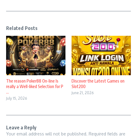
Related Posts
The reason Poker88 On-line Is
Discover the Latest Games on
really a Well-liked Selection for P
Slot200
...
June 21, 2026
July 15, 2026
Leave a Reply
Your email address will not be published.
Required fields are