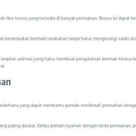
 fitur bonus yang tersedia di banyak permainan. Bonus ini dapat be
kan kesempatan bermain tambahan tanpa harus mengurangi saldo utama
gi. Tampilan animasi yang halus membuat pengalaman bermain terasa l
ai.
man
ps sederhana yang dapat membantu pemain menikmati permainan denga
ang paling disukai. Ketika pemain nyaman dengan tema permainan, 