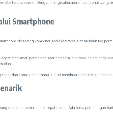
memulai taruhan besar. Dengan mengetahui aturan dan bonus yang te
alui Smartphone
smartphone dibanding komputer. Me88Malaysia slot mendukung perma
n dapat menikmati permainan saat bersantai di rumah, dalam perjalan
 mudah.
ing cepat dan kontrol sederhana. Hal ini membuat pemain baru lebih 
enarik
f yang membuat pemain tidak cepat bosan. Ada tema petualangan harta 