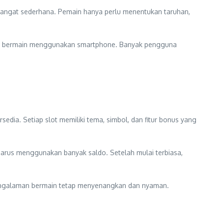
sangat sederhana. Pemain hanya perlu menentukan taruhan,
tika bermain menggunakan smartphone. Banyak pengguna
ia. Setiap slot memiliki tema, simbol, dan fitur bonus yang
arus menggunakan banyak saldo. Setelah mulai terbiasa,
 pengalaman bermain tetap menyenangkan dan nyaman.