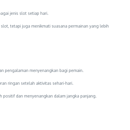
i jenis slot setiap hari.
lot, tetapi juga menikmati suasana permainan yang lebih
rikan pengalaman menyenangkan bagi pemain.
 ringan setelah aktivitas sehari-hari.
ih positif dan menyenangkan dalam jangka panjang.