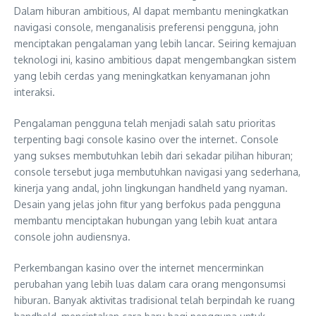
Dalam hiburan ambitious, AI dapat membantu meningkatkan
navigasi console, menganalisis preferensi pengguna, john
menciptakan pengalaman yang lebih lancar. Seiring kemajuan
teknologi ini, kasino ambitious dapat mengembangkan sistem
yang lebih cerdas yang meningkatkan kenyamanan john
interaksi.
Pengalaman pengguna telah menjadi salah satu prioritas
terpenting bagi console kasino over the internet. Console
yang sukses membutuhkan lebih dari sekadar pilihan hiburan;
console tersebut juga membutuhkan navigasi yang sederhana,
kinerja yang andal, john lingkungan handheld yang nyaman.
Desain yang jelas john fitur yang berfokus pada pengguna
membantu menciptakan hubungan yang lebih kuat antara
console john audiensnya.
Perkembangan kasino over the internet mencerminkan
perubahan yang lebih luas dalam cara orang mengonsumsi
hiburan. Banyak aktivitas tradisional telah berpindah ke ruang