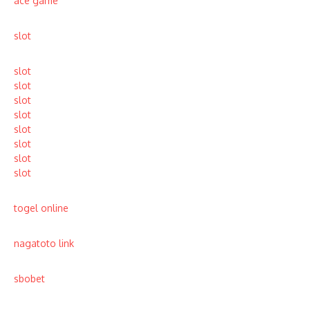
ace game
slot
slot
slot
slot
slot
slot
slot
slot
slot
togel online
nagatoto link
sbobet