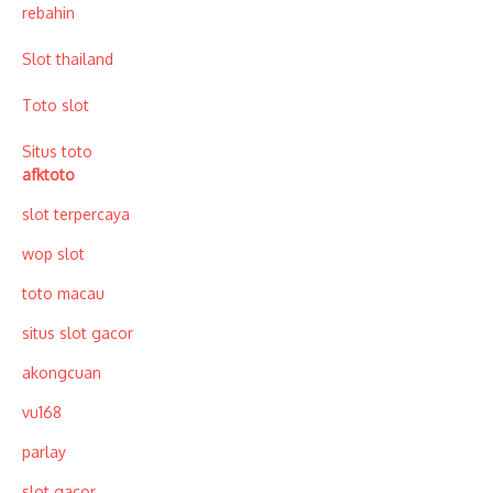
rebahin
Slot thailand
Toto slot
Situs toto
afktoto
slot terpercaya
wop slot
toto macau
situs slot gacor
akongcuan
vu168
parlay
slot gacor