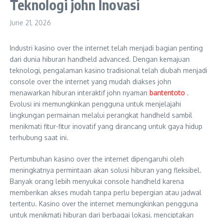
Teknologi john Inovasi
June 21, 2026
Industri kasino over the internet telah menjadi bagian penting
dari dunia hiburan handheld advanced. Dengan kemajuan
teknologi, pengalaman kasino tradisional telah diubah menjadi
console over the internet yang mudah diakses john
menawarkan hiburan interaktif john nyaman
bantentoto
.
Evolusi ini memungkinkan pengguna untuk menjelajahi
lingkungan permainan melalui perangkat handheld sambil
menikmati fitur-fitur inovatif yang dirancang untuk gaya hidup
terhubung saat ini.
Pertumbuhan kasino over the internet dipengaruhi oleh
meningkatnya permintaan akan solusi hiburan yang fleksibel.
Banyak orang lebih menyukai console handheld karena
memberikan akses mudah tanpa perlu bepergian atau jadwal
tertentu. Kasino over the internet memungkinkan pengguna
untuk menikmati hiburan dari berbagai lokasi, menciptakan