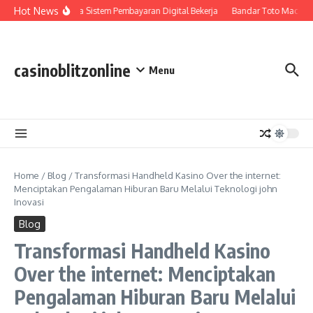
Skip to content
Hot News
Bagaimana Sistem Pembayaran Digital Bekerja
Bandar Toto Macau M
casinoblitzonline
Menu
Home
/
Blog
/
Transformasi Handheld Kasino Over the internet:
Menciptakan Pengalaman Hiburan Baru Melalui Teknologi john
Inovasi
Blog
Transformasi Handheld Kasino
Over the internet: Menciptakan
Pengalaman Hiburan Baru Melalui