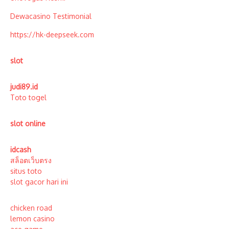
Dewacasino Testimonial
https://hk-deepseek.com
slot
judi89.id
Toto togel
slot online
idcash
สล็อตเว็บตรง
situs toto
slot gacor hari ini
chicken road
lemon casino