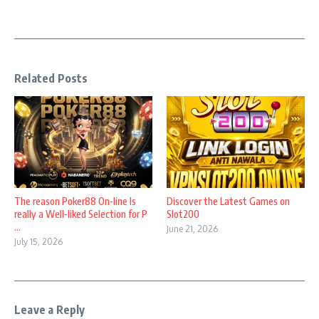
Related Posts
The reason Poker88 On-line Is
Discover the Latest Games on
really a Well-liked Selection for P
Slot200
...
June 21, 2026
July 15, 2026
Leave a Reply