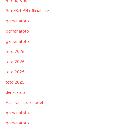
Boxing King
StarzBet PH official site
gerhanatoto
gerhanatoto
gerhanatoto
toto 2026
toto 2026
toto 2026
toto 2026
densustoto
Pasaran Toto Togel
gerhanatoto
gerhanatoto