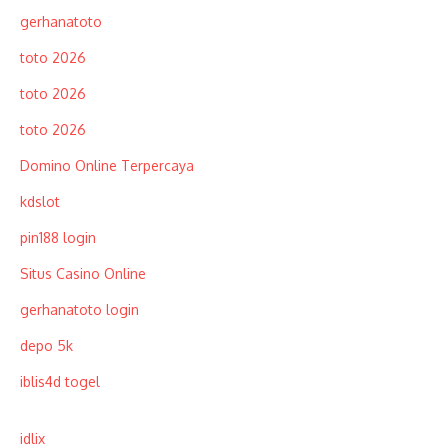
gerhanatoto
toto 2026
toto 2026
toto 2026
Domino Online Terpercaya
kdslot
pin188 login
Situs Casino Online
gerhanatoto login
depo 5k
iblis4d togel
idlix