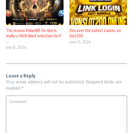
The reason Poker88 On-line Is
Discover the Latest Games on
really a Well-liked Selection for P
Slot200
...
June 21, 2026
July 15, 2026
Leave a Reply
Your email address will not be published.
Required fields are
marked
*