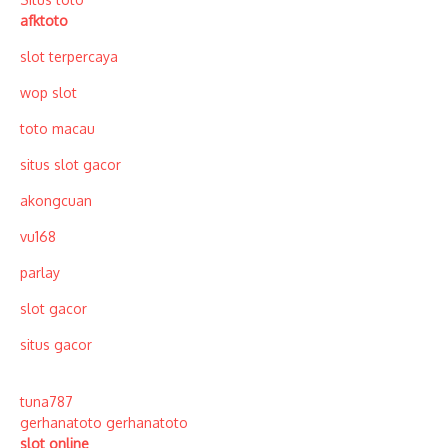
afktoto
slot terpercaya
wop slot
toto macau
situs slot gacor
akongcuan
vu168
parlay
slot gacor
situs gacor
tuna787
gerhanatoto
gerhanatoto
slot online