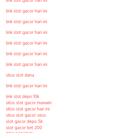
link slot gacor hari ini
link slot gacor hari ini
link slot gacor hari ini
link slot gacor hari ini
link slot gacor hari ini
link slot gacor hari ini
link slot gacor hari ini
situs slot dana
link slot gacor hari ini
link slot depo 10k
situs slot gacor maxwin
situs slot gacor hari ini
situs slot gacor zeus
slot gacor depo 5k
slot gacor bet 200