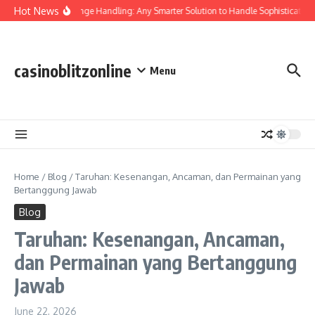
Skip to content
Hot News
Evil Challenge Handling: Any Smarter Solution to Handle Sophisticated P
casinoblitzonline
Menu
Home
/
Blog
/
Taruhan: Kesenangan, Ancaman, dan Permainan yang
Bertanggung Jawab
Blog
Taruhan: Kesenangan, Ancaman,
dan Permainan yang Bertanggung
Jawab
June 22, 2026