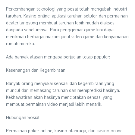
Perkembangan teknologi yang pesat telah mengubah industri
taruhan. Kasino online, aplikasi taruhan seluler, dan permainan
dealer langsung membuat taruhan lebih mudah diakses
daripada sebelumnya. Para penggemar game kini dapat
menikmati berbagai macam judul video game dari kenyamanan
rumah mereka.
Ada banyak alasan mengapa perjudian tetap populer:
Kesenangan dan Kegembiraan
Banyak orang menyukai sensasi dan kegembiraan yang
muncul dari memasang taruhan dan memprediksi hasilnya.
Kekhawatiran akan hasilnya menciptakan sensasi yang
membuat permainan video menjadi lebih menarik.
Hubungan Sosial
Permainan poker online, kasino olahraga, dan kasino online