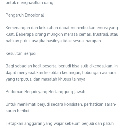
untuk menghasilkan uang.
Pengaruh Emosional
Kemenangan dan kekalahan dapat menimbulkan emosi yang
kuat. Beberapa orang mungkin merasa cemas, frustrasi, atau
bahkan putus asa jika hasilnya tidak sesuai harapan.
Kesulitan Berjudi
Bagi sebagian kecil peserta, berjudi bisa sulit dikendalikan. Ini
dapat menyebabkan kesulitan keuangan, hubungan asmara
yang terputus, dan masalah khusus lainnya.
Pedoman Berjudi yang Bertanggung Jawab
Untuk menikmati berjudi secara konsisten, perhatikan saran-
saran berikut:
Tetapkan anggaran yang wajar sebelum berjudi dan patuhi