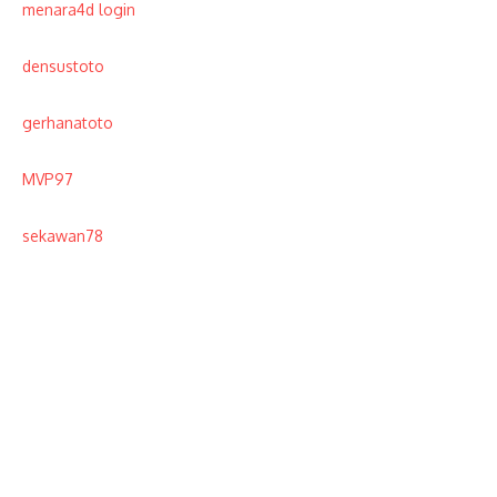
menara4d login
densustoto
gerhanatoto
MVP97
sekawan78