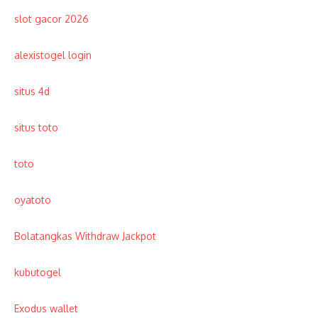
slot gacor 2026
alexistogel login
situs 4d
situs toto
toto
oyatoto
Bolatangkas Withdraw Jackpot
kubutogel
Exodus wallet