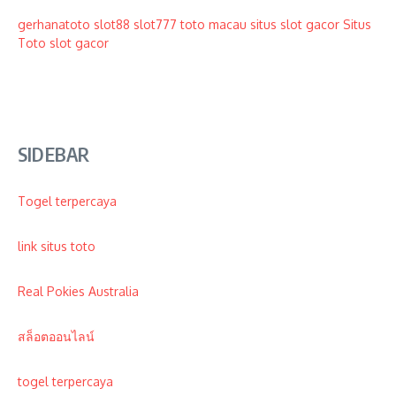
gerhanatoto
slot88
slot777
toto macau
situs slot gacor
Situs
Toto
slot gacor
SIDEBAR
Togel terpercaya
link situs toto
Real Pokies Australia
สล็อตออนไลน์
togel terpercaya