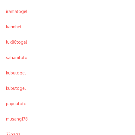
iramatogel
karinbet
lux88togel
sahamtoto
kubutogel
kubutogel
papuatoto
musang178
23naga