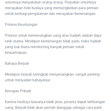
umumnya menyatukan orang-orang. Perjudian umumnya
merupakan hobi budaya yang memungkinkan para pemain
untuk berbagi pengalaman dan merayakan kemenangan.
Potensi Keuntungan
Potensi untuk memenangkan uang atau hadiah adalah daya
tarik utama. Meskipun kemenangan tidak pasti, risiko hadiah
yang luar biasa mendorong banyak pemain untuk
berpartisipasi.
Bahaya Berjudi
Meskipun berjudi seringkali menyenangkan, sangat penting
untuk menyadari bahayanya:
Kerugian Pribadi
Karena hasilnya biasanya tidak jelas, peserta dapat kehilangan
uang. Berjudi tidak akan pernah dianggap sebagai cara pasti