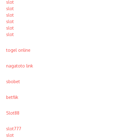
slot
slot
slot
slot
slot
slot
togel online
nagatoto link
sbobet
betflik
Slot88
slot777
slot