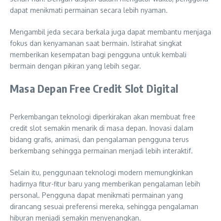
dapat menikmati permainan secara lebih nyaman.
Mengambil jeda secara berkala juga dapat membantu menjaga
fokus dan kenyamanan saat bermain. Istirahat singkat
memberikan kesempatan bagi pengguna untuk kembali
bermain dengan pikiran yang lebih segar.
Masa Depan Free Credit Slot Digital
Perkembangan teknologi diperkirakan akan membuat free
credit slot semakin menarik di masa depan. Inovasi dalam
bidang grafis, animasi, dan pengalaman pengguna terus
berkembang sehingga permainan menjadi lebih interaktif.
Selain itu, penggunaan teknologi modern memungkinkan
hadirnya fitur-fitur baru yang memberikan pengalaman lebih
personal. Pengguna dapat menikmati permainan yang
dirancang sesuai preferensi mereka, sehingga pengalaman
hiburan menjadi semakin menyenangkan.