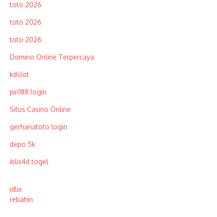
toto 2026
toto 2026
toto 2026
Domino Online Terpercaya
kdslot
pin188 login
Situs Casino Online
gerhanatoto login
depo 5k
iblis4d togel
idlix
rebahin