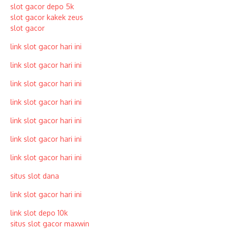
slot gacor depo 5k
slot gacor kakek zeus
slot gacor
link slot gacor hari ini
link slot gacor hari ini
link slot gacor hari ini
link slot gacor hari ini
link slot gacor hari ini
link slot gacor hari ini
link slot gacor hari ini
situs slot dana
link slot gacor hari ini
link slot depo 10k
situs slot gacor maxwin