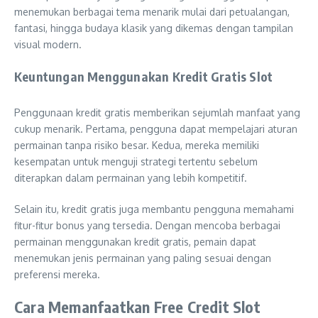
menemukan berbagai tema menarik mulai dari petualangan,
fantasi, hingga budaya klasik yang dikemas dengan tampilan
visual modern.
Keuntungan Menggunakan Kredit Gratis Slot
Penggunaan kredit gratis memberikan sejumlah manfaat yang
cukup menarik. Pertama, pengguna dapat mempelajari aturan
permainan tanpa risiko besar. Kedua, mereka memiliki
kesempatan untuk menguji strategi tertentu sebelum
diterapkan dalam permainan yang lebih kompetitif.
Selain itu, kredit gratis juga membantu pengguna memahami
fitur-fitur bonus yang tersedia. Dengan mencoba berbagai
permainan menggunakan kredit gratis, pemain dapat
menemukan jenis permainan yang paling sesuai dengan
preferensi mereka.
Cara Memanfaatkan Free Credit Slot