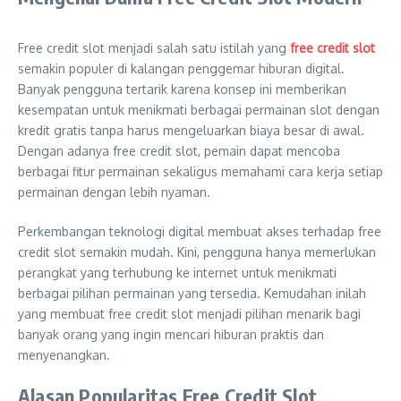
Free credit slot menjadi salah satu istilah yang
free credit slot
semakin populer di kalangan penggemar hiburan digital.
Banyak pengguna tertarik karena konsep ini memberikan
kesempatan untuk menikmati berbagai permainan slot dengan
kredit gratis tanpa harus mengeluarkan biaya besar di awal.
Dengan adanya free credit slot, pemain dapat mencoba
berbagai fitur permainan sekaligus memahami cara kerja setiap
permainan dengan lebih nyaman.
Perkembangan teknologi digital membuat akses terhadap free
credit slot semakin mudah. Kini, pengguna hanya memerlukan
perangkat yang terhubung ke internet untuk menikmati
berbagai pilihan permainan yang tersedia. Kemudahan inilah
yang membuat free credit slot menjadi pilihan menarik bagi
banyak orang yang ingin mencari hiburan praktis dan
menyenangkan.
Alasan Popularitas Free Credit Slot