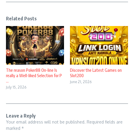
Related Posts
The reason Poker88 On-line Is
Discover the Latest Games on
really a Well-liked Selection for P
Slot200
...
June 21, 2026
July 15, 2026
Leave a Reply
Your email address will not be published.
Required fields are
marked
*