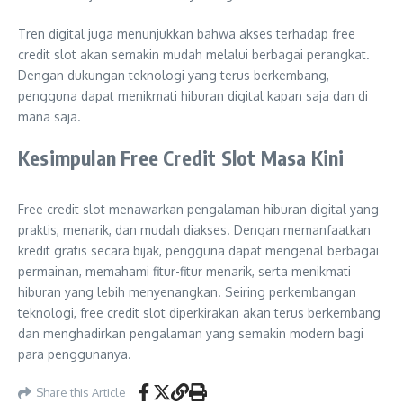
Tren digital juga menunjukkan bahwa akses terhadap free
credit slot akan semakin mudah melalui berbagai perangkat.
Dengan dukungan teknologi yang terus berkembang,
pengguna dapat menikmati hiburan digital kapan saja dan di
mana saja.
Kesimpulan Free Credit Slot Masa Kini
Free credit slot menawarkan pengalaman hiburan digital yang
praktis, menarik, dan mudah diakses. Dengan memanfaatkan
kredit gratis secara bijak, pengguna dapat mengenal berbagai
permainan, memahami fitur-fitur menarik, serta menikmati
hiburan yang lebih menyenangkan. Seiring perkembangan
teknologi, free credit slot diperkirakan akan terus berkembang
dan menghadirkan pengalaman yang semakin modern bagi
para penggunanya.
Share this Article