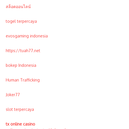
สล็อตออนไลน์
togel terpercaya
evosgaming indonesia
https://tuah77.net
bokep Indonesia
Human Trafficking
Joker77
slot terpercaya
tx online casino