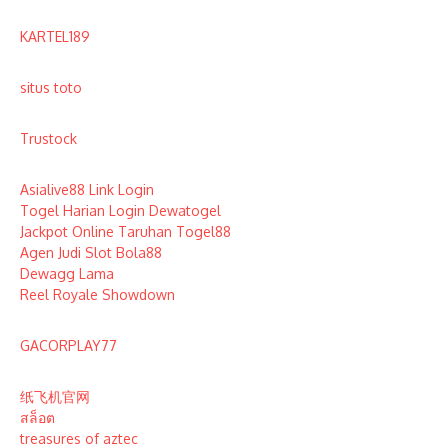
KARTEL189
situs toto
Trustock
Asialive88 Link Login
Togel Harian Login Dewatogel
Jackpot Online Taruhan Togel88
Agen Judi Slot Bola88
Dewagg Lama
Reel Royale Showdown
GACORPLAY77
纸飞机官网
สล็อต
treasures of aztec