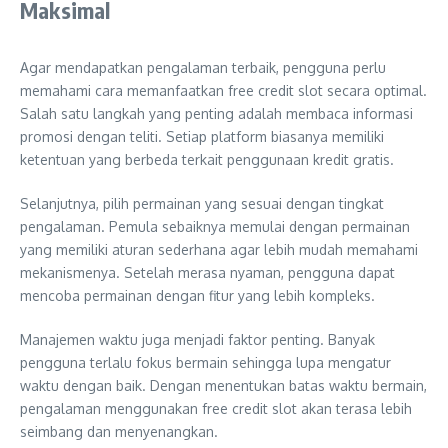
Maksimal
Agar mendapatkan pengalaman terbaik, pengguna perlu
memahami cara memanfaatkan free credit slot secara optimal.
Salah satu langkah yang penting adalah membaca informasi
promosi dengan teliti. Setiap platform biasanya memiliki
ketentuan yang berbeda terkait penggunaan kredit gratis.
Selanjutnya, pilih permainan yang sesuai dengan tingkat
pengalaman. Pemula sebaiknya memulai dengan permainan
yang memiliki aturan sederhana agar lebih mudah memahami
mekanismenya. Setelah merasa nyaman, pengguna dapat
mencoba permainan dengan fitur yang lebih kompleks.
Manajemen waktu juga menjadi faktor penting. Banyak
pengguna terlalu fokus bermain sehingga lupa mengatur
waktu dengan baik. Dengan menentukan batas waktu bermain,
pengalaman menggunakan free credit slot akan terasa lebih
seimbang dan menyenangkan.