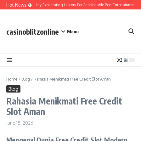
Skip to content
Hot News
Exploring Any Exhilarating History For Fashionable Port Entertainment
casinoblitzonline
Menu
Home
/
Blog
/
Rahasia Menikmati Free Credit Slot Aman
Blog
Rahasia Menikmati Free Credit
Slot Aman
June 15, 2026
Mengenal Dunia Free Credit Slot Modern