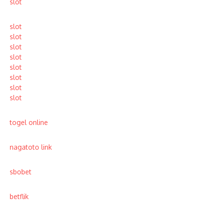
slot
slot
slot
slot
slot
slot
slot
slot
slot
togel online
nagatoto link
sbobet
betflik