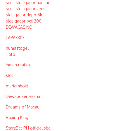
situs slot gacor hari ini
situs slot gacor zeus
slot gacor depo 5k
slot gacor bet 200
DEWACASINO
LAPAK303
humastogel
Toto
Indian matka
slot
meriamhoki
Dewapoker Resmi
Dreams of Macau
Boxing King
StarzBet PH official site