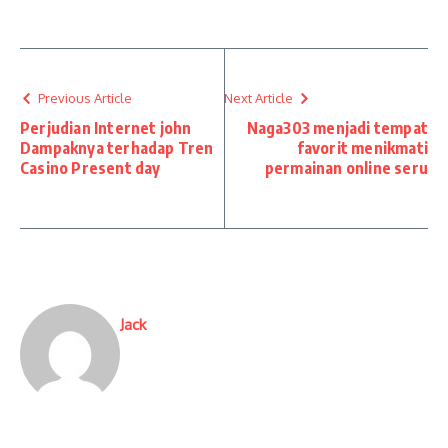
Previous Article
Next Article
Perjudian Internet john
Naga303 menjadi tempat
Dampaknya terhadap Tren
favorit menikmati
Casino Present day
permainan online seru
Jack