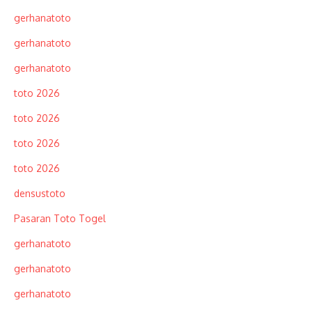
gerhanatoto
gerhanatoto
gerhanatoto
toto 2026
toto 2026
toto 2026
toto 2026
densustoto
Pasaran Toto Togel
gerhanatoto
gerhanatoto
gerhanatoto