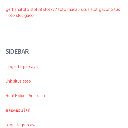
gerhanatoto
slot88
slot777
toto macau
situs slot gacor
Situs
Toto
slot gacor
SIDEBAR
Togel terpercaya
link situs toto
Real Pokies Australia
สล็อตออนไลน์
togel terpercaya