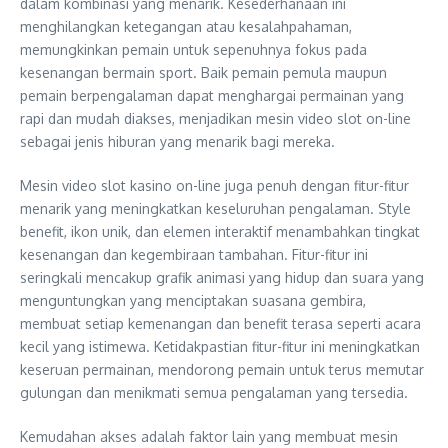
dalam kombinasi yang menarik. Kesederhanaan ini
menghilangkan ketegangan atau kesalahpahaman,
memungkinkan pemain untuk sepenuhnya fokus pada
kesenangan bermain sport. Baik pemain pemula maupun
pemain berpengalaman dapat menghargai permainan yang
rapi dan mudah diakses, menjadikan mesin video slot on-line
sebagai jenis hiburan yang menarik bagi mereka.
Mesin video slot kasino on-line juga penuh dengan fitur-fitur
menarik yang meningkatkan keseluruhan pengalaman. Style
benefit, ikon unik, dan elemen interaktif menambahkan tingkat
kesenangan dan kegembiraan tambahan. Fitur-fitur ini
seringkali mencakup grafik animasi yang hidup dan suara yang
menguntungkan yang menciptakan suasana gembira,
membuat setiap kemenangan dan benefit terasa seperti acara
kecil yang istimewa. Ketidakpastian fitur-fitur ini meningkatkan
keseruan permainan, mendorong pemain untuk terus memutar
gulungan dan menikmati semua pengalaman yang tersedia.
Kemudahan akses adalah faktor lain yang membuat mesin