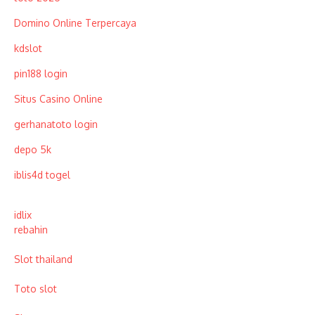
Domino Online Terpercaya
kdslot
pin188 login
Situs Casino Online
gerhanatoto login
depo 5k
iblis4d togel
idlix
rebahin
Slot thailand
Toto slot