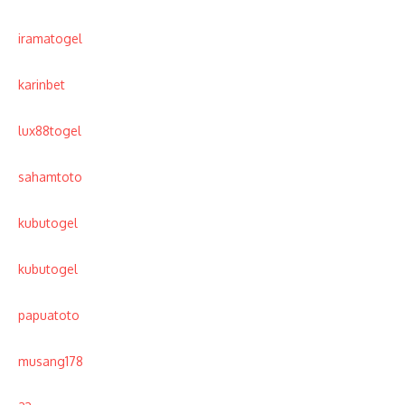
iramatogel
karinbet
lux88togel
sahamtoto
kubutogel
kubutogel
papuatoto
musang178