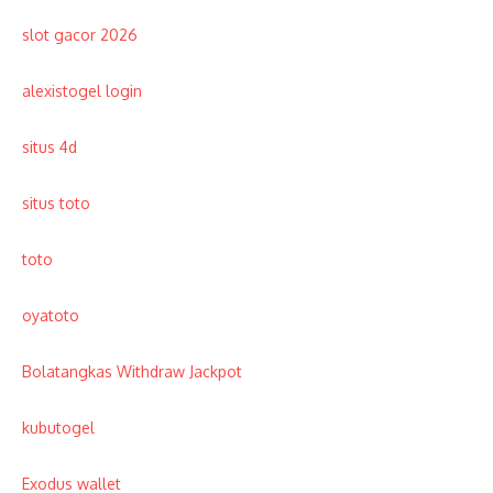
slot gacor 2026
alexistogel login
situs 4d
situs toto
toto
oyatoto
Bolatangkas Withdraw Jackpot
kubutogel
Exodus wallet