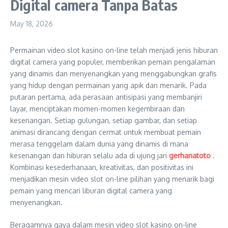
Digital camera Tanpa Batas
May 18, 2026
Permainan video slot kasino on-line telah menjadi jenis hiburan
digital camera yang populer, memberikan pemain pengalaman
yang dinamis dan menyenangkan yang menggabungkan grafis
yang hidup dengan permainan yang apik dan menarik. Pada
putaran pertama, ada perasaan antisipasi yang membanjiri
layar, menciptakan momen-momen kegembiraan dan
kesenangan. Setiap gulungan, setiap gambar, dan setiap
animasi dirancang dengan cermat untuk membuat pemain
merasa tenggelam dalam dunia yang dinamis di mana
kesenangan dan hiburan selalu ada di ujung jari
gerhanatoto
.
Kombinasi kesederhanaan, kreativitas, dan positivitas ini
menjadikan mesin video slot on-line pilihan yang menarik bagi
pemain yang mencari liburan digital camera yang
menyenangkan.
Beragamnya gaya dalam mesin video slot kasino on-line