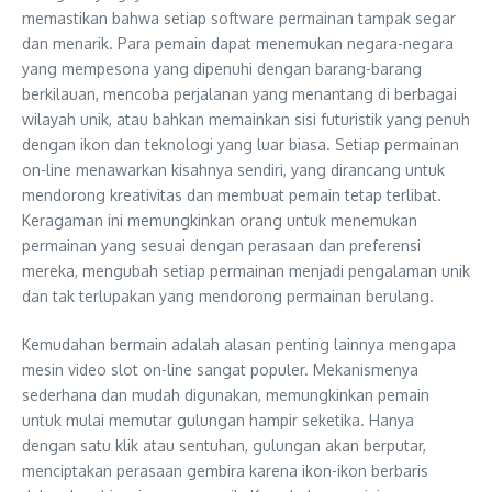
memastikan bahwa setiap software permainan tampak segar
dan menarik. Para pemain dapat menemukan negara-negara
yang mempesona yang dipenuhi dengan barang-barang
berkilauan, mencoba perjalanan yang menantang di berbagai
wilayah unik, atau bahkan memainkan sisi futuristik yang penuh
dengan ikon dan teknologi yang luar biasa. Setiap permainan
on-line menawarkan kisahnya sendiri, yang dirancang untuk
mendorong kreativitas dan membuat pemain tetap terlibat.
Keragaman ini memungkinkan orang untuk menemukan
permainan yang sesuai dengan perasaan dan preferensi
mereka, mengubah setiap permainan menjadi pengalaman unik
dan tak terlupakan yang mendorong permainan berulang.
Kemudahan bermain adalah alasan penting lainnya mengapa
mesin video slot on-line sangat populer. Mekanismenya
sederhana dan mudah digunakan, memungkinkan pemain
untuk mulai memutar gulungan hampir seketika. Hanya
dengan satu klik atau sentuhan, gulungan akan berputar,
menciptakan perasaan gembira karena ikon-ikon berbaris