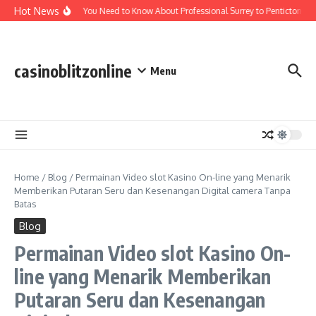
Skip to content
Hot News
Everything You Need to Know About Professional Surrey to Penticton Mov
casinoblitzonline
Menu
Home
/
Blog
/
Permainan Video slot Kasino On-line yang Menarik
Memberikan Putaran Seru dan Kesenangan Digital camera Tanpa
Batas
Blog
Permainan Video slot Kasino On-
line yang Menarik Memberikan
Putaran Seru dan Kesenangan