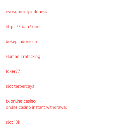
evosgaming indonesia
https://tuah77.net
bokep Indonesia
Human Trafficking
Joker77
slot terpercaya
tx online casino
online casino instant withdrawal
slot 10k