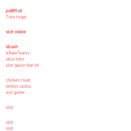
judi89.id
Toto togel
slot online
idcash
สล็อตเว็บตรง
situs toto
slot gacor hari ini
chicken road
lemon casino
ace game
slot
slot
slot