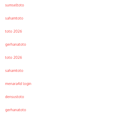
sumseltoto
sahamtoto
toto 2026
gerhanatoto
toto 2026
sahamtoto
menara4d login
densustoto
gerhanatoto