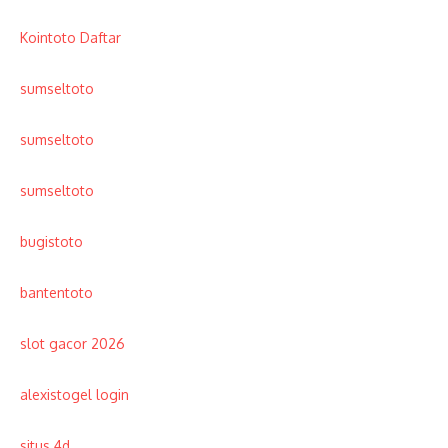
Kointoto Daftar
sumseltoto
sumseltoto
sumseltoto
bugistoto
bantentoto
slot gacor 2026
alexistogel login
situs 4d