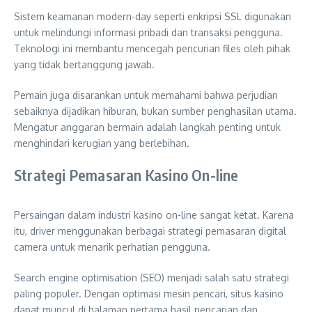
Sistem keamanan modern-day seperti enkripsi SSL digunakan
untuk melindungi informasi pribadi dan transaksi pengguna.
Teknologi ini membantu mencegah pencurian files oleh pihak
yang tidak bertanggung jawab.
Pemain juga disarankan untuk memahami bahwa perjudian
sebaiknya dijadikan hiburan, bukan sumber penghasilan utama.
Mengatur anggaran bermain adalah langkah penting untuk
menghindari kerugian yang berlebihan.
Strategi Pemasaran Kasino On-line
Persaingan dalam industri kasino on-line sangat ketat. Karena
itu, driver menggunakan berbagai strategi pemasaran digital
camera untuk menarik perhatian pengguna.
Search engine optimisation (SEO) menjadi salah satu strategi
paling populer. Dengan optimasi mesin pencari, situs kasino
dapat muncul di halaman pertama hasil pencarian dan