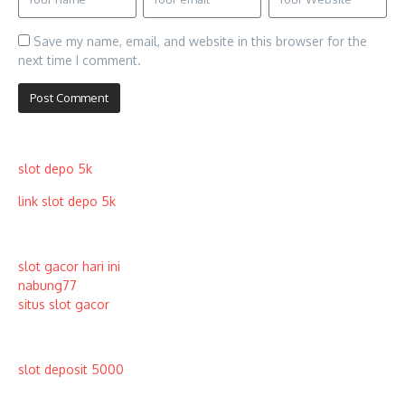
Save my name, email, and website in this browser for the
next time I comment.
slot depo 5k
link slot depo 5k
slot gacor hari ini
nabung77
situs slot gacor
slot deposit 5000