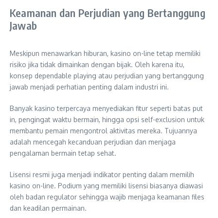
Keamanan dan Perjudian yang Bertanggung
Jawab
Meskipun menawarkan hiburan, kasino on-line tetap memiliki
risiko jika tidak dimainkan dengan bijak. Oleh karena itu,
konsep dependable playing atau perjudian yang bertanggung
jawab menjadi perhatian penting dalam industri ini.
Banyak kasino terpercaya menyediakan fitur seperti batas put
in, pengingat waktu bermain, hingga opsi self-exclusion untuk
membantu pemain mengontrol aktivitas mereka. Tujuannya
adalah mencegah kecanduan perjudian dan menjaga
pengalaman bermain tetap sehat.
Lisensi resmi juga menjadi indikator penting dalam memilih
kasino on-line. Podium yang memiliki lisensi biasanya diawasi
oleh badan regulator sehingga wajib menjaga keamanan files
dan keadilan permainan.