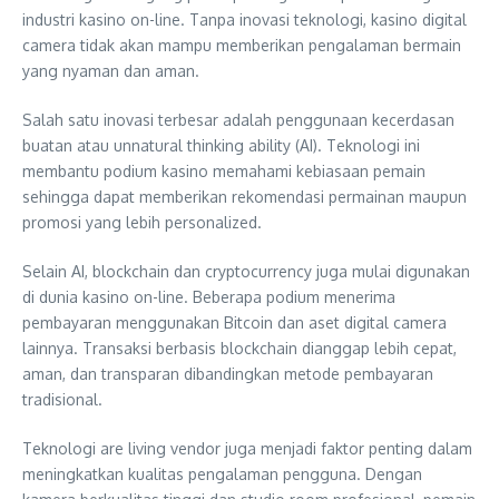
industri kasino on-line. Tanpa inovasi teknologi, kasino digital
camera tidak akan mampu memberikan pengalaman bermain
yang nyaman dan aman.
Salah satu inovasi terbesar adalah penggunaan kecerdasan
buatan atau unnatural thinking ability (AI). Teknologi ini
membantu podium kasino memahami kebiasaan pemain
sehingga dapat memberikan rekomendasi permainan maupun
promosi yang lebih personalized.
Selain AI, blockchain dan cryptocurrency juga mulai digunakan
di dunia kasino on-line. Beberapa podium menerima
pembayaran menggunakan Bitcoin dan aset digital camera
lainnya. Transaksi berbasis blockchain dianggap lebih cepat,
aman, dan transparan dibandingkan metode pembayaran
tradisional.
Teknologi are living vendor juga menjadi faktor penting dalam
meningkatkan kualitas pengalaman pengguna. Dengan