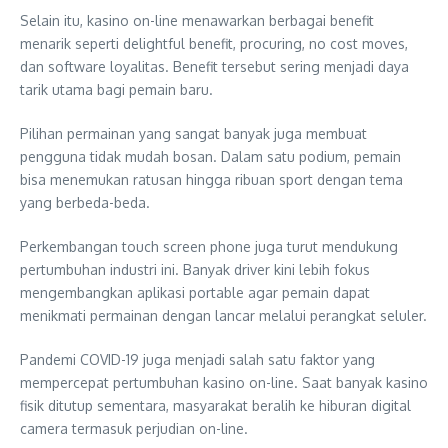
Selain itu, kasino on-line menawarkan berbagai benefit
menarik seperti delightful benefit, procuring, no cost moves,
dan software loyalitas. Benefit tersebut sering menjadi daya
tarik utama bagi pemain baru.
Pilihan permainan yang sangat banyak juga membuat
pengguna tidak mudah bosan. Dalam satu podium, pemain
bisa menemukan ratusan hingga ribuan sport dengan tema
yang berbeda-beda.
Perkembangan touch screen phone juga turut mendukung
pertumbuhan industri ini. Banyak driver kini lebih fokus
mengembangkan aplikasi portable agar pemain dapat
menikmati permainan dengan lancar melalui perangkat seluler.
Pandemi COVID-19 juga menjadi salah satu faktor yang
mempercepat pertumbuhan kasino on-line. Saat banyak kasino
fisik ditutup sementara, masyarakat beralih ke hiburan digital
camera termasuk perjudian on-line.