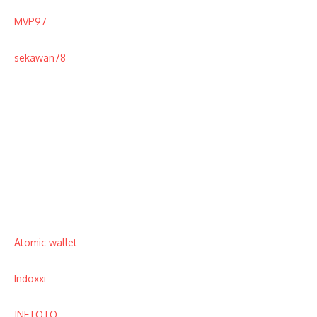
MVP97
sekawan78
Atomic wallet
Indoxxi
JNETOTO