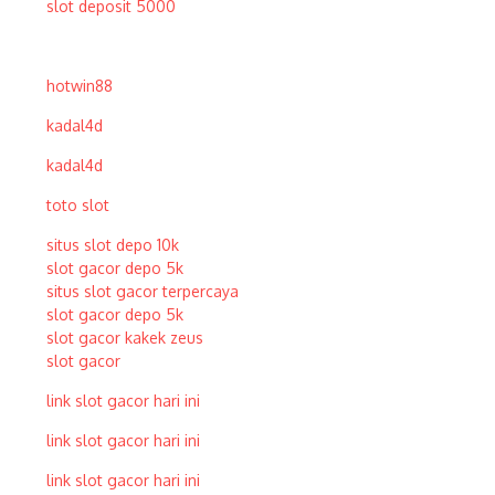
slot deposit 5000
hotwin88
kadal4d
kadal4d
toto slot
situs slot depo 10k
slot gacor depo 5k
situs slot gacor terpercaya
slot gacor depo 5k
slot gacor kakek zeus
slot gacor
link slot gacor hari ini
link slot gacor hari ini
link slot gacor hari ini