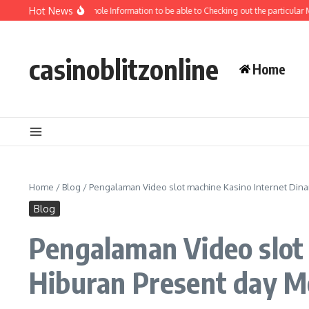
Skip to content
Hot News
talya, Türkiye – A whole Information to be able to Checking out the particular Me
casinoblitzonline
Home
Home
/
Blog
/
Pengalaman Video slot machine Kasino Internet Dina
Blog
Pengalaman Video slot
Hiburan Present day Me