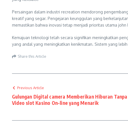
Persaingan dalam industri recreation mendorong pengembang u
kreatif yang segar. Pengejaran keunggulan yang berkelanjuta
memastikan bahwa inovasi tetap menjadi prioritas utama john 
Kemajuan teknologi telah secara signifikan meningkatkan peng
yang andal yang meningkatkan kenikmatan. Sistem yang lebih
Share this Article
Previous Article
Gulungan Digital camera Memberikan Hiburan Tanpa 
Video slot Kasino On-line yang Menarik