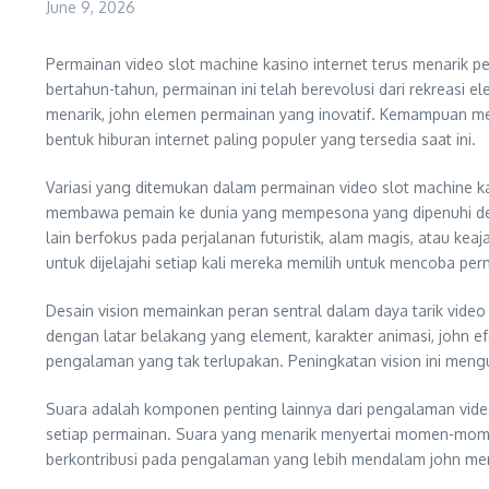
June 9, 2026
Permainan video slot machine kasino internet terus menarik p
bertahun-tahun, permainan ini telah berevolusi dari rekreasi
menarik, john elemen permainan yang inovatif. Kemampuan me
bentuk hiburan internet paling populer yang tersedia saat ini.
Variasi yang ditemukan dalam permainan video slot machine 
membawa pemain ke dunia yang mempesona yang dipenuhi deng
lain berfokus pada perjalanan futuristik, alam magis, atau ke
untuk dijelajahi setiap kali mereka memilih untuk mencoba pe
Desain vision memainkan peran sentral dalam daya tarik vide
dengan latar belakang yang element, karakter animasi, john
pengalaman yang tak terlupakan. Peningkatan vision ini meng
Suara adalah komponen penting lainnya dari pengalaman vide
setiap permainan. Suara yang menarik menyertai momen-momen 
berkontribusi pada pengalaman yang lebih mendalam john mem