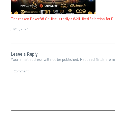
The reason Poker88 On-line Is really a Well-liked Selection for P
...
July 15, 2026
Leave a Reply
Your email address will not be published.
Required fields are 