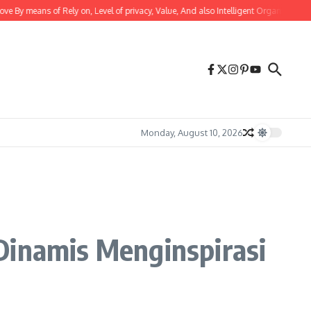
 means of Rely on, Level of privacy, Value, And also Intelligent Organizing
Your
Monday, August 10, 2026
Dinamis Menginspirasi