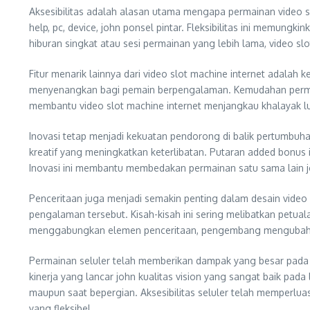
Aksesibilitas adalah alasan utama mengapa permainan video s
help, pc, device, john ponsel pintar. Fleksibilitas ini memun
hiburan singkat atau sesi permainan yang lebih lama, video s
Fitur menarik lainnya dari video slot machine internet adal
menyenangkan bagi pemain berpengalaman. Kemudahan permaina
membantu video slot machine internet menjangkau khalayak luas
Inovasi tetap menjadi kekuatan pendorong di balik pertumbuh
kreatif yang meningkatkan keterlibatan. Putaran added bonus i
Inovasi ini membantu membedakan permainan satu sama lain j
Penceritaan juga menjadi semakin penting dalam desain video
pengalaman tersebut. Kisah-kisah ini sering melibatkan petua
menggabungkan elemen penceritaan, pengembang mengubah pe
Permainan seluler telah memberikan dampak yang besar pada 
kinerja yang lancar john kualitas vision yang sangat baik pad
maupun saat bepergian. Aksesibilitas seluler telah memperlu
yang fleksibel.