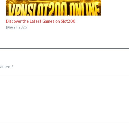
Discover the Latest Games on Slot200
June 21, 2026
marked
*