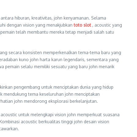
antara hiburan, kreativitas, john kenyamanan. Selama
enuhi dengan vision yang menakjubkan
toto slot
, acoustic yang
 pemain telah membantu mereka tetap menjadi salah satu
embang secara konsisten memperkenalkan tema-tema baru yang
radaban kuno john harta karun legendaris, sementara yang
hwa pemain selalu memiliki sesuatu yang baru john menarik
ungkinkan pengembang untuk menciptakan dunia yang hidup
tuk mendukung tema keseluruhan john menciptakan
hatian john mendorong eksplorasi berkelanjutan.
acoustic untuk melengkapi vision john memperkuat suasana
binasi acoustic berkualitas tinggi john desain vision
tawarkan.