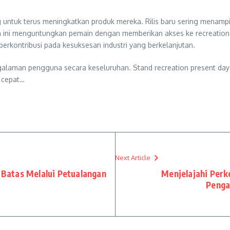
ntuk terus meningkatkan produk mereka. Rilis baru sering menampil
n ini menguntungkan pemain dengan memberikan akses ke recreation y
berkontribusi pada kesuksesan industri yang berkelanjutan.
alaman pengguna secara keseluruhan. Stand recreation present day men
 cepat…
Next Article
Batas Melalui Petualangan
Menjelajahi Per
Penga