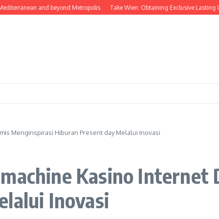
diterranean and beyond Metropolis
Take Wien: Obtaining Exclusive Lasting love By
mis Menginspirasi Hiburan Present day Melalui Inovasi
 machine Kasino Internet 
lalui Inovasi