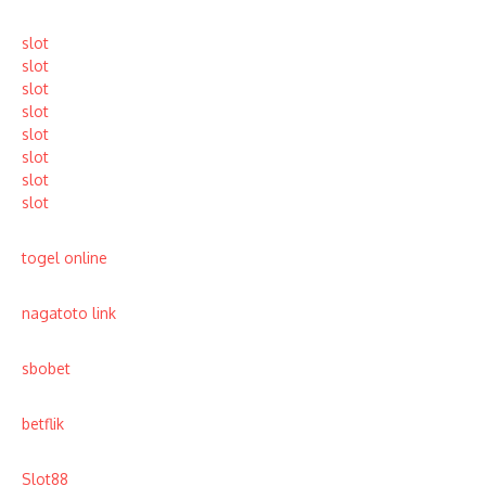
slot
slot
slot
slot
slot
slot
slot
slot
togel online
nagatoto link
sbobet
betflik
Slot88