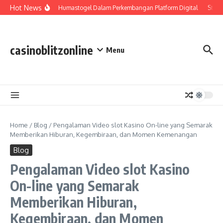
Skip to content
Hot News
Mengenal Humastogel Dalam Perkembangan Platform Digital
Strate
casinoblitzonline
Menu
Home
/
Blog
/
Pengalaman Video slot Kasino On-line yang Semarak
Memberikan Hiburan, Kegembiraan, dan Momen Kemenangan
Blog
Pengalaman Video slot Kasino
On-line yang Semarak
Memberikan Hiburan,
Kegembiraan, dan Momen