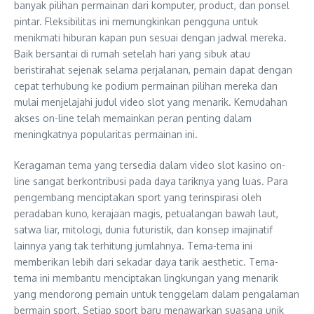
banyak pilihan permainan dari komputer, product, dan ponsel
pintar. Fleksibilitas ini memungkinkan pengguna untuk
menikmati hiburan kapan pun sesuai dengan jadwal mereka.
Baik bersantai di rumah setelah hari yang sibuk atau
beristirahat sejenak selama perjalanan, pemain dapat dengan
cepat terhubung ke podium permainan pilihan mereka dan
mulai menjelajahi judul video slot yang menarik. Kemudahan
akses on-line telah memainkan peran penting dalam
meningkatnya popularitas permainan ini.
Keragaman tema yang tersedia dalam video slot kasino on-
line sangat berkontribusi pada daya tariknya yang luas. Para
pengembang menciptakan sport yang terinspirasi oleh
peradaban kuno, kerajaan magis, petualangan bawah laut,
satwa liar, mitologi, dunia futuristik, dan konsep imajinatif
lainnya yang tak terhitung jumlahnya. Tema-tema ini
memberikan lebih dari sekadar daya tarik aesthetic. Tema-
tema ini membantu menciptakan lingkungan yang menarik
yang mendorong pemain untuk tenggelam dalam pengalaman
bermain sport. Setiap sport baru menawarkan suasana unik