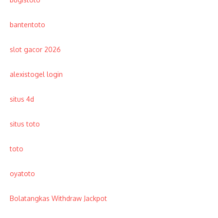
bantentoto
slot gacor 2026
alexistogel login
situs 4d
situs toto
toto
oyatoto
Bolatangkas Withdraw Jackpot