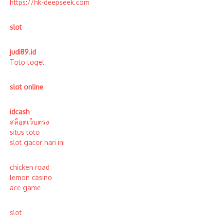
https://hk-deepseek.com
slot
judi89.id
Toto togel
slot online
idcash
สล็อตเว็บตรง
situs toto
slot gacor hari ini
chicken road
lemon casino
ace game
slot