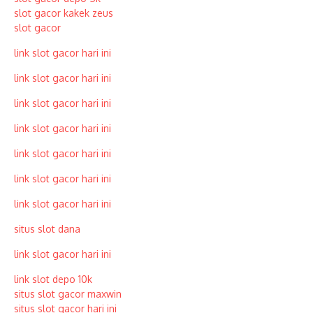
slot gacor kakek zeus
slot gacor
link slot gacor hari ini
link slot gacor hari ini
link slot gacor hari ini
link slot gacor hari ini
link slot gacor hari ini
link slot gacor hari ini
link slot gacor hari ini
situs slot dana
link slot gacor hari ini
link slot depo 10k
situs slot gacor maxwin
situs slot gacor hari ini