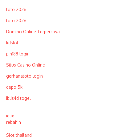
toto 2026
toto 2026
Domino Online Terpercaya
kdslot
pin188 login
Situs Casino Online
gerhanatoto login
depo 5k
iblis4d togel
idlix
rebahin
Slot thailand