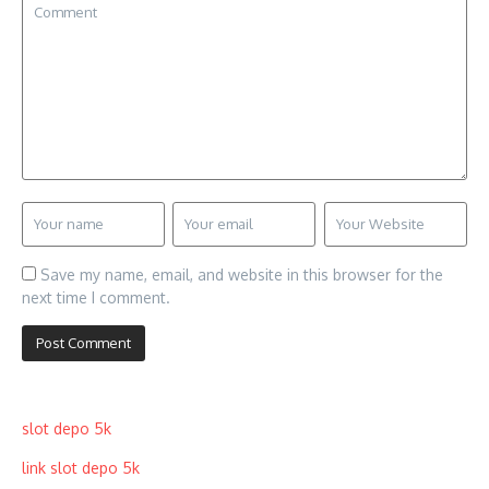
Save my name, email, and website in this browser for the
next time I comment.
slot depo 5k
link slot depo 5k