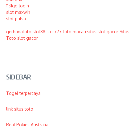
1131gg login
slot maxwin
slot pulsa
gerhanatoto
slot88
slot777
toto macau
situs slot gacor
Situs
Toto
slot gacor
SIDEBAR
Togel terpercaya
link situs toto
Real Pokies Australia