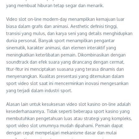
yang membuat hiburan tetap segar dan menarik.
Video slot on-line modern-day menampilkan kemajuan luar
biasa dalam grafis dan animasi. Aesthetic definisi tinggi,
transisi yang mulus, dan karya seni yang details menghidupkan
dunia personal. Banyak sport menampilkan pengantar
sinematik, karakter animasi, dan elemen interaktif yang
meningkatkan keterlibatan pemain. Dikombinasikan dengan
soundtrack dan efek suara yang dirancang dengan cermat,
fitur-fitur ini menciptakan suasana yang terasa dinamis dan
menyenangkan. Kualitas presentasi yang ditemukan dalam
sport video slot saat ini mencerminkan inovasi mengesankan
yang terjadi dalam industri sport.
Alasan lain untuk kesuksesan video slot kasino on-line adalah
kesederhanaannya. Tidak seperti beberapa sport kasino yang
membutuhkan pengetahuan luas atau strategi yang kompleks,
sport video slot umumnya mudah dipahami. Pemain dapat
dengan cepat mempelajari mekanisme dasar dan mulai