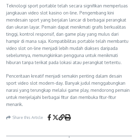
Teknologi sport portable telah secara signifikan memperluas
jangkauan video slot kasino on-line. Pengembang kini
mendesain sport yang berjalan lancar di berbagai perangkat
dan ukuran layar. Pemain dapat menikmati grafis berkualitas
tinggi, kontrol responsif, dan game play yang mulus dari
hampir di mana saja. Kompatibilitas portable telah membantu
video slot on-line menjadi lebih mudah diakses daripada
sebelumnya, memungkinkan pengguna untuk menikmati
hiburan tanpa terikat pada lokasi atau perangkat tertentu.
Penceritaan kreatif menjadi semakin penting dalam desain
sport video slot modern-day. Banyak judul menggabungkan
narasi yang terungkap melalui game play, mendorong pemain
untuk menjelajahi berbagai fitur dan membuka fitur-fitur
menarik.
Share this Article