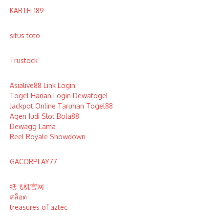
KARTEL189
situs toto
Trustock
Asialive88 Link Login
Togel Harian Login Dewatogel
Jackpot Online Taruhan Togel88
Agen Judi Slot Bola88
Dewagg Lama
Reel Royale Showdown
GACORPLAY77
纸飞机官网
สล็อต
treasures of aztec