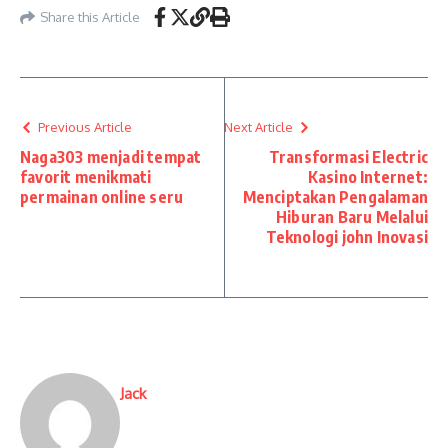
Share this Article
Previous Article
Next Article
Naga303 menjadi tempat
Transformasi Electric
favorit menikmati
Kasino Internet:
permainan online seru
Menciptakan Pengalaman
Hiburan Baru Melalui
Teknologi john Inovasi
Jack