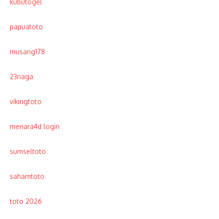
kubutogel
papuatoto
musang178
23naga
vikingtoto
menara4d login
sumseltoto
sahamtoto
toto 2026