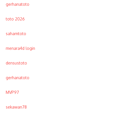
gerhanatoto
toto 2026
sahamtoto
menara4d login
densustoto
gerhanatoto
MVP97
sekawan78