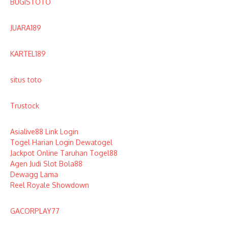
BUGISTOTO
JUARA189
KARTEL189
situs toto
Trustock
Asialive88 Link Login
Togel Harian Login Dewatogel
Jackpot Online Taruhan Togel88
Agen Judi Slot Bola88
Dewagg Lama
Reel Royale Showdown
GACORPLAY77