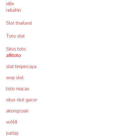
idlix
rebahin
Slot thailand
Toto slot
Situs toto
afktoto
slot terpercaya
wop slot
toto macau
situs slot gacor
akongcuan
vu168
parlay