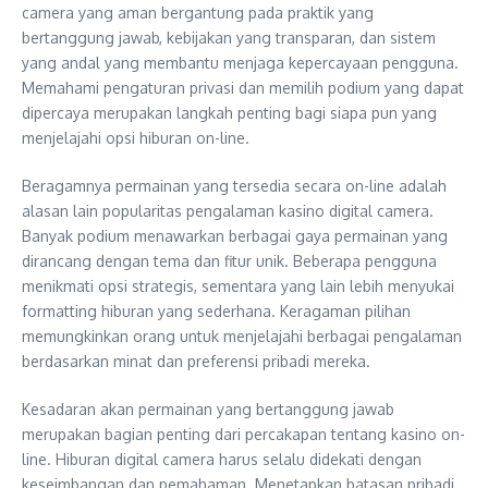
camera yang aman bergantung pada praktik yang
bertanggung jawab, kebijakan yang transparan, dan sistem
yang andal yang membantu menjaga kepercayaan pengguna.
Memahami pengaturan privasi dan memilih podium yang dapat
dipercaya merupakan langkah penting bagi siapa pun yang
menjelajahi opsi hiburan on-line.
Beragamnya permainan yang tersedia secara on-line adalah
alasan lain popularitas pengalaman kasino digital camera.
Banyak podium menawarkan berbagai gaya permainan yang
dirancang dengan tema dan fitur unik. Beberapa pengguna
menikmati opsi strategis, sementara yang lain lebih menyukai
formatting hiburan yang sederhana. Keragaman pilihan
memungkinkan orang untuk menjelajahi berbagai pengalaman
berdasarkan minat dan preferensi pribadi mereka.
Kesadaran akan permainan yang bertanggung jawab
merupakan bagian penting dari percakapan tentang kasino on-
line. Hiburan digital camera harus selalu didekati dengan
keseimbangan dan pemahaman. Menetapkan batasan pribadi,