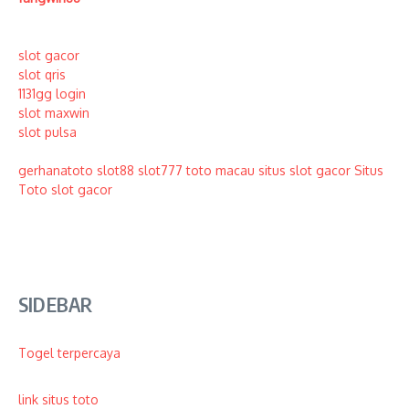
slot gacor
slot qris
1131gg login
slot maxwin
slot pulsa
gerhanatoto
slot88
slot777
toto macau
situs slot gacor
Situs
Toto
slot gacor
SIDEBAR
Togel terpercaya
link situs toto