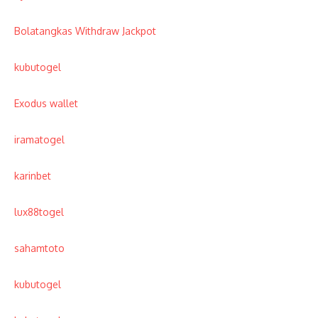
Bolatangkas Withdraw Jackpot
kubutogel
Exodus wallet
iramatogel
karinbet
lux88togel
sahamtoto
kubutogel