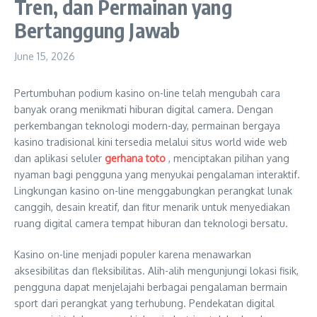
Tren, dan Permainan yang
Bertanggung Jawab
June 15, 2026
Pertumbuhan podium kasino on-line telah mengubah cara
banyak orang menikmati hiburan digital camera. Dengan
perkembangan teknologi modern-day, permainan bergaya
kasino tradisional kini tersedia melalui situs world wide web
dan aplikasi seluler
gerhana toto
, menciptakan pilihan yang
nyaman bagi pengguna yang menyukai pengalaman interaktif.
Lingkungan kasino on-line menggabungkan perangkat lunak
canggih, desain kreatif, dan fitur menarik untuk menyediakan
ruang digital camera tempat hiburan dan teknologi bersatu.
Kasino on-line menjadi populer karena menawarkan
aksesibilitas dan fleksibilitas. Alih-alih mengunjungi lokasi fisik,
pengguna dapat menjelajahi berbagai pengalaman bermain
sport dari perangkat yang terhubung. Pendekatan digital