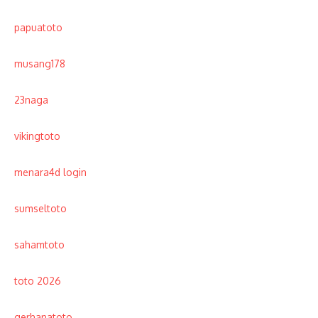
papuatoto
musang178
23naga
vikingtoto
menara4d login
sumseltoto
sahamtoto
toto 2026
gerhanatoto