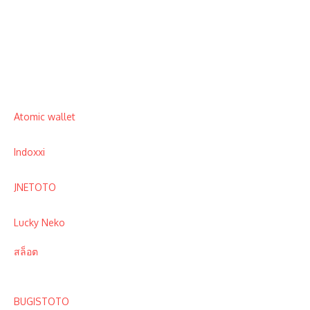
Atomic wallet
Indoxxi
JNETOTO
Lucky Neko
สล็อต
BUGISTOTO