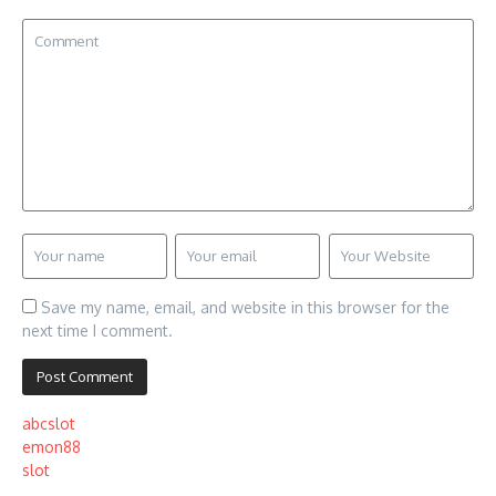
Save my name, email, and website in this browser for the
next time I comment.
abcslot
emon88
slot