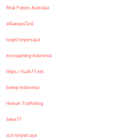
Real Pokies Australia
สล็อตออนไลน์
togel terpercaya
evosgaming indonesia
https://tuah77.net
bokep Indonesia
Human Trafficking
Joker77
slot terpercaya