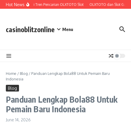
Skip to content
Hot News
Memahami Tren Pencarian OLXTOTO Slot
OLXTOTO dan Slot Gacor Ha
casinoblitzonline
Menu
Home
/
Blog
/
Panduan Lengkap Bola88 Untuk Pemain Baru
Indonesia
Blog
Panduan Lengkap Bola88 Untuk
Pemain Baru Indonesia
June 14, 2026