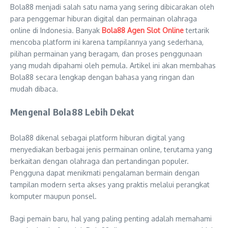
Bola88 menjadi salah satu nama yang sering dibicarakan oleh
para penggemar hiburan digital dan permainan olahraga
online di Indonesia. Banyak
Bola88 Agen Slot Online
tertarik
mencoba platform ini karena tampilannya yang sederhana,
pilihan permainan yang beragam, dan proses penggunaan
yang mudah dipahami oleh pemula. Artikel ini akan membahas
Bola88 secara lengkap dengan bahasa yang ringan dan
mudah dibaca.
Mengenal Bola88 Lebih Dekat
Bola88 dikenal sebagai platform hiburan digital yang
menyediakan berbagai jenis permainan online, terutama yang
berkaitan dengan olahraga dan pertandingan populer.
Pengguna dapat menikmati pengalaman bermain dengan
tampilan modern serta akses yang praktis melalui perangkat
komputer maupun ponsel.
Bagi pemain baru, hal yang paling penting adalah memahami