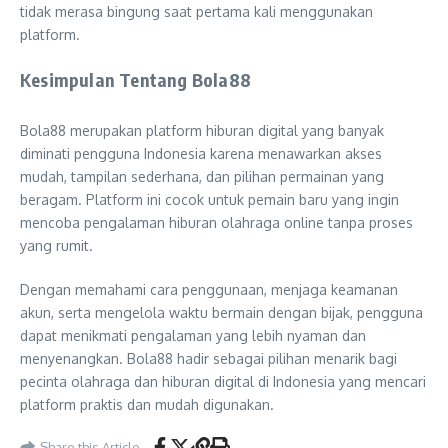
tidak merasa bingung saat pertama kali menggunakan
platform.
Kesimpulan Tentang Bola88
Bola88 merupakan platform hiburan digital yang banyak
diminati pengguna Indonesia karena menawarkan akses
mudah, tampilan sederhana, dan pilihan permainan yang
beragam. Platform ini cocok untuk pemain baru yang ingin
mencoba pengalaman hiburan olahraga online tanpa proses
yang rumit.
Dengan memahami cara penggunaan, menjaga keamanan
akun, serta mengelola waktu bermain dengan bijak, pengguna
dapat menikmati pengalaman yang lebih nyaman dan
menyenangkan. Bola88 hadir sebagai pilihan menarik bagi
pecinta olahraga dan hiburan digital di Indonesia yang mencari
platform praktis dan mudah digunakan.
Share this Article