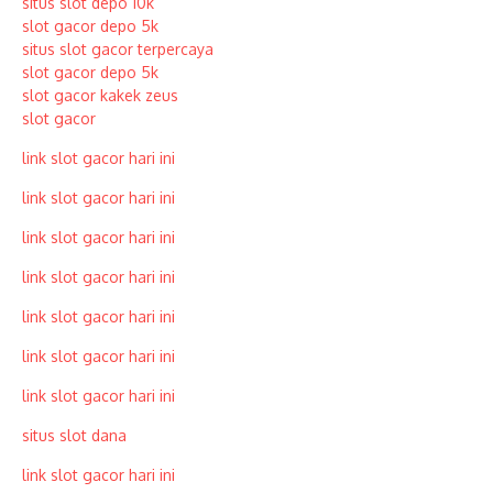
situs slot depo 10k
slot gacor depo 5k
situs slot gacor terpercaya
slot gacor depo 5k
slot gacor kakek zeus
slot gacor
link slot gacor hari ini
link slot gacor hari ini
link slot gacor hari ini
link slot gacor hari ini
link slot gacor hari ini
link slot gacor hari ini
link slot gacor hari ini
situs slot dana
link slot gacor hari ini