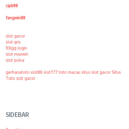
cipit88
fangwin88
slot gacor
slot qris
1131gg login
slot maxwin
slot pulsa
gerhanatoto
slot88
slot777
toto macau
situs slot gacor
Situs
Toto
slot gacor
SIDEBAR