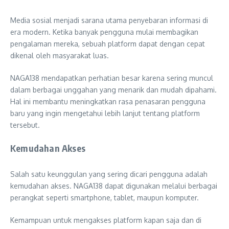
Media sosial menjadi sarana utama penyebaran informasi di
era modern. Ketika banyak pengguna mulai membagikan
pengalaman mereka, sebuah platform dapat dengan cepat
dikenal oleh masyarakat luas.
NAGA138 mendapatkan perhatian besar karena sering muncul
dalam berbagai unggahan yang menarik dan mudah dipahami.
Hal ini membantu meningkatkan rasa penasaran pengguna
baru yang ingin mengetahui lebih lanjut tentang platform
tersebut.
Kemudahan Akses
Salah satu keunggulan yang sering dicari pengguna adalah
kemudahan akses. NAGA138 dapat digunakan melalui berbagai
perangkat seperti smartphone, tablet, maupun komputer.
Kemampuan untuk mengakses platform kapan saja dan di