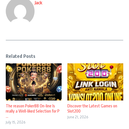
Jack
Related Posts
The reason Poker88 On-line Is
Discover the Latest Games on
really a Well-liked Selection for P
Slot200
...
June 21, 2026
July 15, 2026