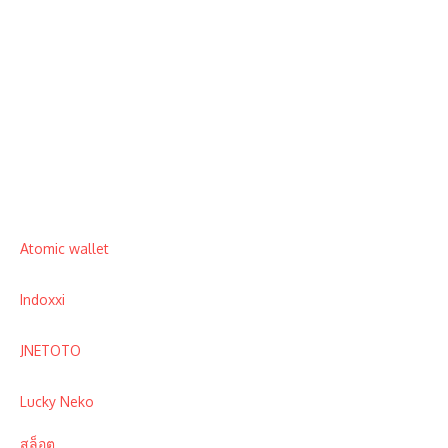
Atomic wallet
Indoxxi
JNETOTO
Lucky Neko
สล็อต