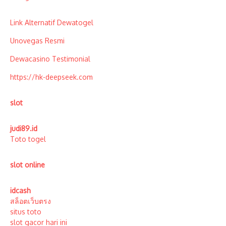
Link Alternatif Dewatogel
Unovegas Resmi
Dewacasino Testimonial
https://hk-deepseek.com
slot
judi89.id
Toto togel
slot online
idcash
สล็อตเว็บตรง
situs toto
slot gacor hari ini