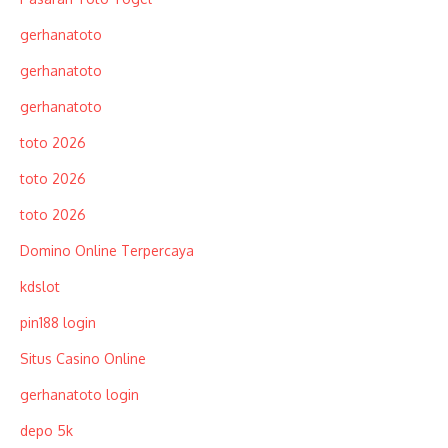
gerhanatoto
gerhanatoto
gerhanatoto
toto 2026
toto 2026
toto 2026
Domino Online Terpercaya
kdslot
pin188 login
Situs Casino Online
gerhanatoto login
depo 5k