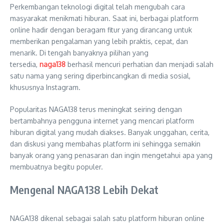
Perkembangan teknologi digital telah mengubah cara
masyarakat menikmati hiburan. Saat ini, berbagai platform
online hadir dengan beragam fitur yang dirancang untuk
memberikan pengalaman yang lebih praktis, cepat, dan
menarik. Di tengah banyaknya pilihan yang
tersedia,
naga138
berhasil mencuri perhatian dan menjadi salah
satu nama yang sering diperbincangkan di media sosial,
khususnya Instagram.
Popularitas NAGA138 terus meningkat seiring dengan
bertambahnya pengguna internet yang mencari platform
hiburan digital yang mudah diakses. Banyak unggahan, cerita,
dan diskusi yang membahas platform ini sehingga semakin
banyak orang yang penasaran dan ingin mengetahui apa yang
membuatnya begitu populer.
Mengenal NAGA138 Lebih Dekat
NAGA138 dikenal sebagai salah satu platform hiburan online