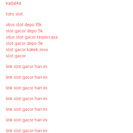
kadal4d
toto slot
situs slot depo 10k
slot gacor depo 5k
situs slot gacor terpercaya
slot gacor depo 5k
slot gacor kakek zeus
slot gacor
link slot gacor hari ini
link slot gacor hari ini
link slot gacor hari ini
link slot gacor hari ini
link slot gacor hari ini
link slot gacor hari ini
link slot gacor hari ini