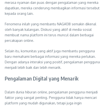
merasa nyaman dan puas dengan pengalaman yang mereka
dapatkan, mereka cenderung membagikan informasi tersebut
kepada orang lain.
Fenomena inilah yang membantu NAGA138 semakin dikenal
oleh banyak kalangan. Diskusi yang aktif di media sosial
membuat nama platform ini terus muncul dalam berbagai
percakapan online.
Selain itu, komunitas yang aktif juga membantu pengguna
baru memahami berbagai informasi yang mereka perlukan.
Dengan adanya interaksi yang positif, pengalaman pengguna
menjadi lebih baik dan lebih menarik.
Pengalaman Digital yang Menarik
Dalam dunia hiburan online, pengalaman pengguna menjadi
faktor yang sangat penting. Pengguna tidak hanya mencari
platform yang mudah digunakan, tetapi juga ingin