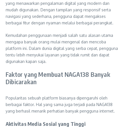
yang menawarkan pengalaman digital yang modern dan
mudah digunakan. Dengan tampilan yang responsif serta
navigasi yang sederhana, pengguna dapat mengakses
berbagai fitur dengan nyaman melalui berbagai perangkat.
Kemudahan penggunaan menjadi salah satu alasan utama
mengapa banyak orang mulai mengenal dan mencoba
platform ini. Dalam dunia digital yang serba cepat, pengguna
tentu lebih menyukai layanan yang tidak rumit dan dapat
digunakan kapan saja.
Faktor yang Membuat NAGA138 Banyak
Dibicarakan
Popularitas sebuah platform biasanya dipengaruhi oleh
berbagai faktor. Hal yang sama juga terjadi pada NAGA138
yang berhasil menarik perhatian banyak pengguna internet.
Aktivitas Media Sosial yang Tinggi