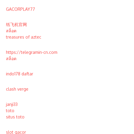
GACORPLAY77
纸飞机官网
สล็อต
treasures of aztec
https://telegramin-cn.com
สล็อต
indo178 daftar
clash verge
janji33
toto
situs toto
slot gacor