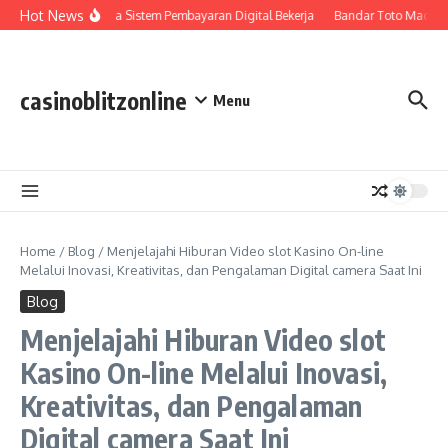
Skip to content
Hot News
Bagaimana Sistem Pembayaran Digital Bekerja
Bandar Toto Macau M
casinoblitzonline
Menu
Home
/
Blog
/
Menjelajahi Hiburan Video slot Kasino On-line
Melalui Inovasi, Kreativitas, dan Pengalaman Digital camera Saat Ini
Blog
Menjelajahi Hiburan Video slot
Kasino On-line Melalui Inovasi,
Kreativitas, dan Pengalaman
Digital camera Saat Ini