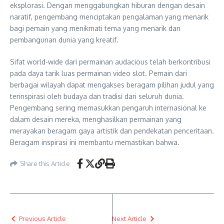
eksplorasi. Dengan menggabungkan hiburan dengan desain
naratif, pengembang menciptakan pengalaman yang menarik
bagi pemain yang menikmati tema yang menarik dan
pembangunan dunia yang kreatif.
Sifat world-wide dari permainan audacious telah berkontribusi
pada daya tarik luas permainan video slot. Pemain dari
berbagai wilayah dapat mengakses beragam pilihan judul yang
terinspirasi oleh budaya dan tradisi dari seluruh dunia.
Pengembang sering memasukkan pengaruh internasional ke
dalam desain mereka, menghasilkan permainan yang
merayakan beragam gaya artistik dan pendekatan penceritaan.
Beragam inspirasi ini membantu memastikan bahwa.
Share this Article
Previous Article
Next Article