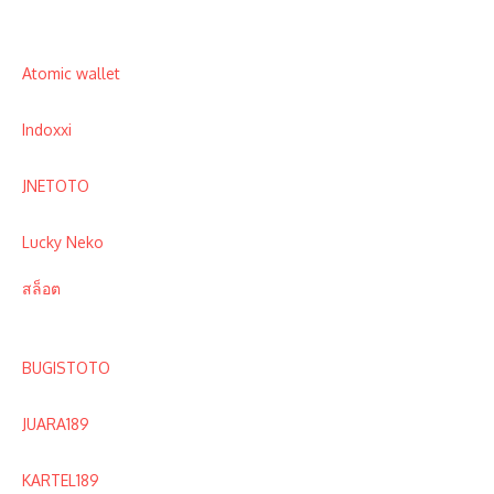
Atomic wallet
Indoxxi
JNETOTO
Lucky Neko
สล็อต
BUGISTOTO
JUARA189
KARTEL189