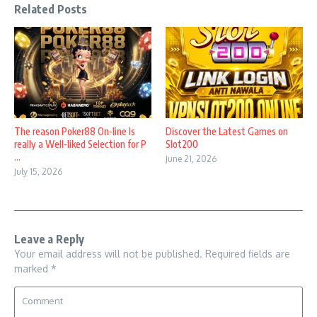
Related Posts
The reason Poker88 On-line Is
Discover the Latest Games on
really a Well-liked Selection for P
Slot200
...
June 21, 2026
July 15, 2026
Leave a Reply
Your email address will not be published.
Required fields are
marked
*