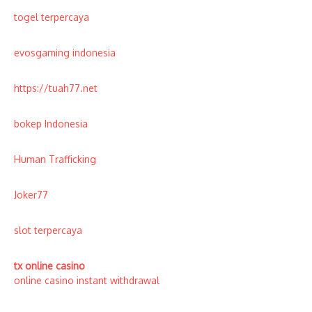
togel terpercaya
evosgaming indonesia
https://tuah77.net
bokep Indonesia
Human Trafficking
Joker77
slot terpercaya
tx online casino
online casino instant withdrawal