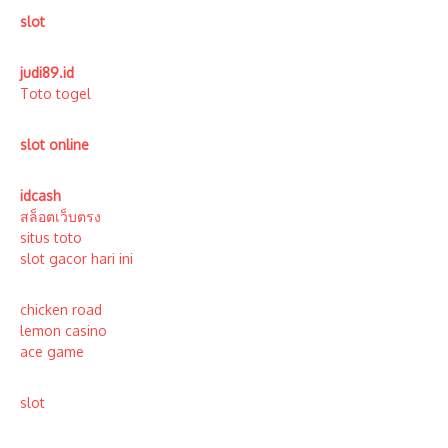
slot
judi89.id
Toto togel
slot online
idcash
สล็อตเว็บตรง
situs toto
slot gacor hari ini
chicken road
lemon casino
ace game
slot