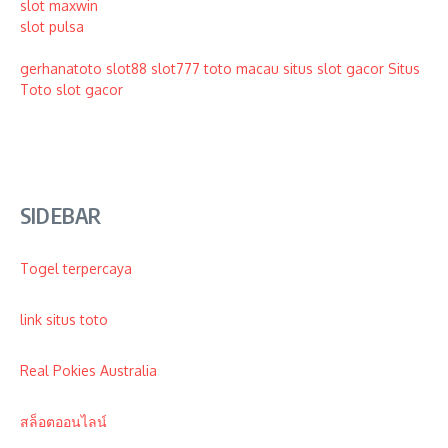
slot maxwin
slot pulsa
gerhanatoto
slot88
slot777
toto macau
situs slot gacor
Situs
Toto
slot gacor
SIDEBAR
Togel terpercaya
link situs toto
Real Pokies Australia
สล็อตออนไลน์