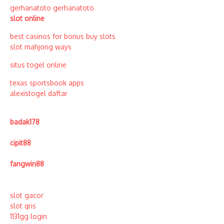
gerhanatoto
gerhanatoto
slot online
best casinos for bonus buy slots
slot mahjong ways
situs togel online
texas sportsbook apps
alexistogel daftar
badak178
cipit88
fangwin88
slot gacor
slot qris
1131gg login