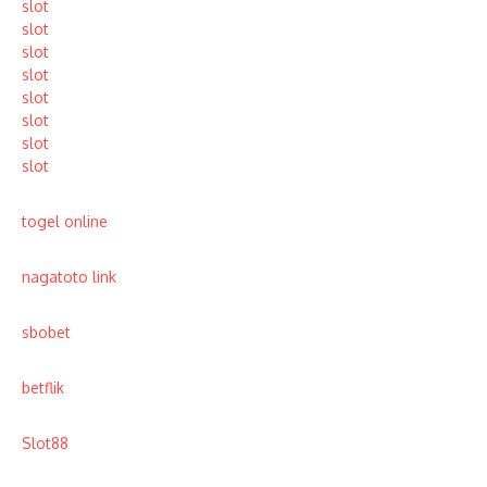
slot
slot
slot
slot
slot
slot
slot
slot
togel online
nagatoto link
sbobet
betflik
Slot88