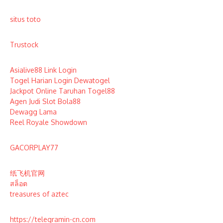
situs toto
Trustock
Asialive88 Link Login
Togel Harian Login Dewatogel
Jackpot Online Taruhan Togel88
Agen Judi Slot Bola88
Dewagg Lama
Reel Royale Showdown
GACORPLAY77
纸飞机官网
สล็อต
treasures of aztec
https://telegramin-cn.com