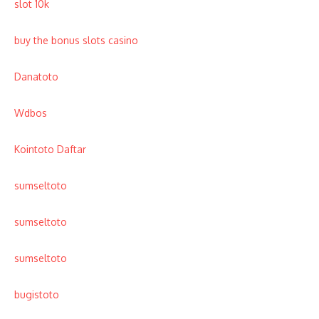
slot 10k
buy the bonus slots casino
Danatoto
Wdbos
Kointoto Daftar
sumseltoto
sumseltoto
sumseltoto
bugistoto