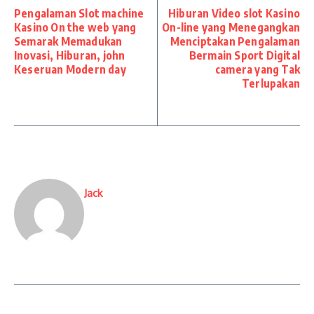
Pengalaman Slot machine
Hiburan Video slot Kasino
Kasino On the web yang
On-line yang Menegangkan
Semarak Memadukan
Menciptakan Pengalaman
Inovasi, Hiburan, john
Bermain Sport Digital
Keseruan Modern day
camera yang Tak
Terlupakan
Jack