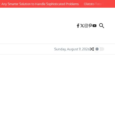
 Smarter Solution to Handle Sophisticated Problems
Olxtoto Toto Slot Slot Gac
Sunday, August 9, 2026