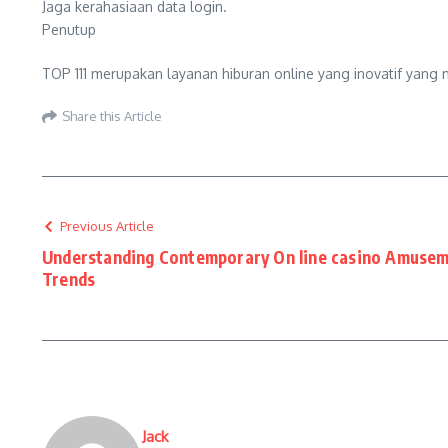
Jaga kerahasiaan data login.
Penutup
TOP 111 merupakan layanan hiburan online yang inovatif yang
Share this Article
Previous Article
Understanding Contemporary On line casino Amuseme
Trends
Jack