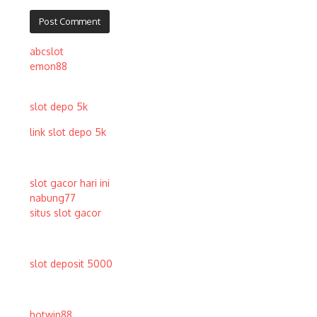
abcslot
emon88
slot depo 5k
link slot depo 5k
slot gacor hari ini
nabung77
situs slot gacor
slot deposit 5000
hotwin88