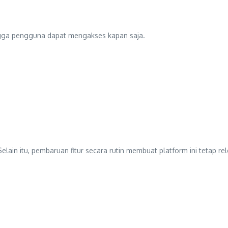
hingga pengguna dapat mengakses kapan saja.
elain itu, pembaruan fitur secara rutin membuat platform ini tetap re