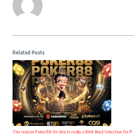
Related Posts
The reason Poker88 On-line Is really a Well-liked Selection for P