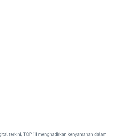
ital terkini, TOP 111 menghadirkan kenyamanan dalam