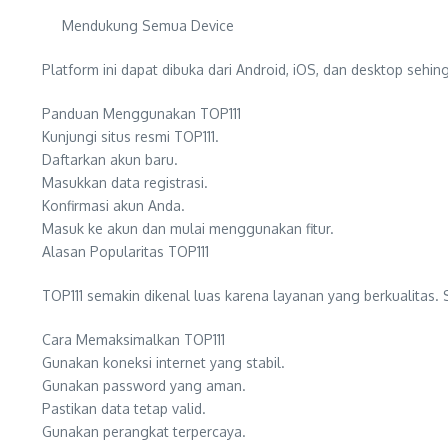
Mendukung Semua Device
Platform ini dapat dibuka dari Android, iOS, dan desktop se
Panduan Menggunakan TOP111
Kunjungi situs resmi TOP111.
Daftarkan akun baru.
Masukkan data registrasi.
Konfirmasi akun Anda.
Masuk ke akun dan mulai menggunakan fitur.
Alasan Popularitas TOP111
TOP111 semakin dikenal luas karena layanan yang berkualitas. S
Cara Memaksimalkan TOP111
Gunakan koneksi internet yang stabil.
Gunakan password yang aman.
Pastikan data tetap valid.
Gunakan perangkat terpercaya.