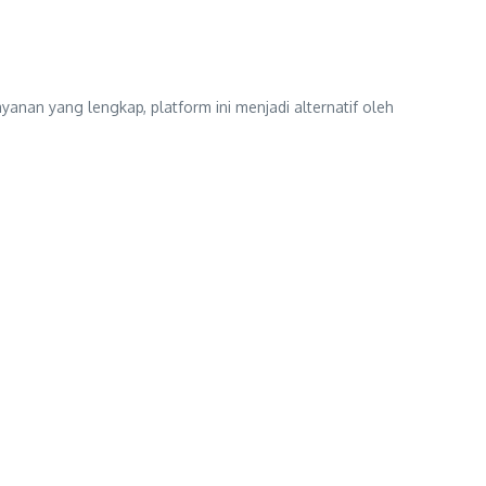
an yang lengkap, platform ini menjadi alternatif oleh