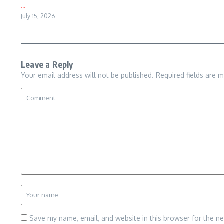
...
July 15, 2026
Leave a Reply
Your email address will not be published.
Required fields are 
Save my name, email, and website in this browser for the n