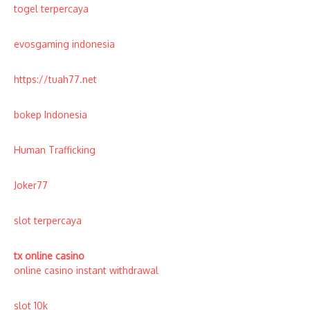
togel terpercaya
evosgaming indonesia
https://tuah77.net
bokep Indonesia
Human Trafficking
Joker77
slot terpercaya
tx online casino
online casino instant withdrawal
slot 10k