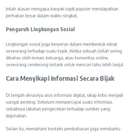
Inilah alasan mengapa banyak topik populer mendapatkan
perhatian besar dalam waktu singkat.
Pengaruh Lingkungan Sosial
Lingkungan sosial juga berperan dalam membentuk minat
seseorang terhadap suatu topik. Ketika sebuah istilah sering
dibahas oleh teman, keluarga, atau komunitas online,
seseorang cenderung tertarik untuk mencari tahu lebih lanjut.
Cara Menyikapi Informasi Secara Bijak
Di tengah derasnya arus informasi digital, sikap kritis menjadi
sangat penting. Sebelum mempercayai suatu informasi,
sebaiknya lakukan pengecekan terhadap sumber yang
digunakan.
Selain itu, memahami konteks pembahasan juga membantu