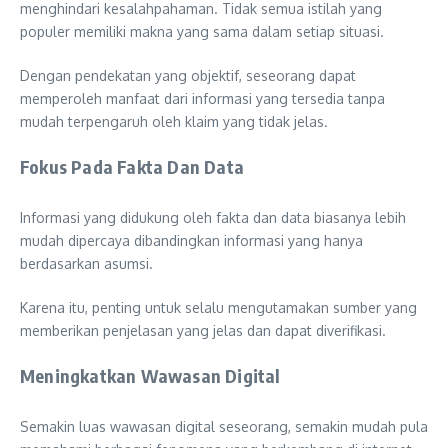
menghindari kesalahpahaman. Tidak semua istilah yang
populer memiliki makna yang sama dalam setiap situasi.
Dengan pendekatan yang objektif, seseorang dapat
memperoleh manfaat dari informasi yang tersedia tanpa
mudah terpengaruh oleh klaim yang tidak jelas.
Fokus Pada Fakta Dan Data
Informasi yang didukung oleh fakta dan data biasanya lebih
mudah dipercaya dibandingkan informasi yang hanya
berdasarkan asumsi.
Karena itu, penting untuk selalu mengutamakan sumber yang
memberikan penjelasan yang jelas dan dapat diverifikasi.
Meningkatkan Wawasan Digital
Semakin luas wawasan digital seseorang, semakin mudah pula