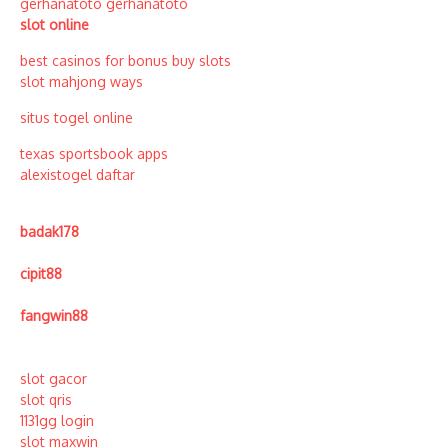
gerhanatoto
gerhanatoto
slot online
best casinos for bonus buy slots
slot mahjong ways
situs togel online
texas sportsbook apps
alexistogel daftar
badak178
cipit88
fangwin88
slot gacor
slot qris
1131gg login
slot maxwin