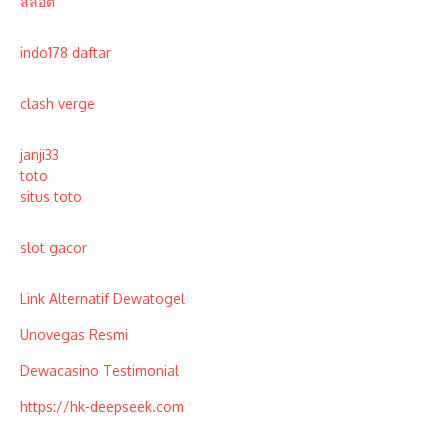
สล็อต
indo178 daftar
clash verge
janji33
toto
situs toto
slot gacor
Link Alternatif Dewatogel
Unovegas Resmi
Dewacasino Testimonial
https://hk-deepseek.com