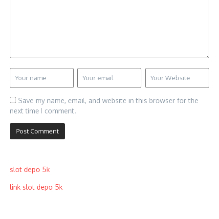
Save my name, email, and website in this browser for the
next time I comment.
slot depo 5k
link slot depo 5k