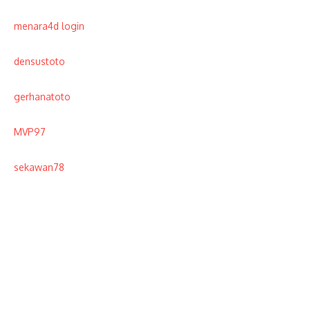
menara4d login
densustoto
gerhanatoto
MVP97
sekawan78