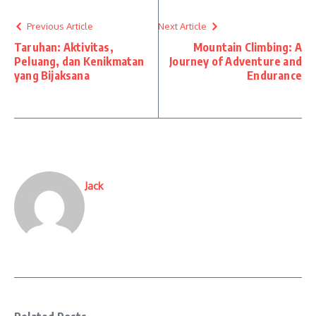
Previous Article
Next Article
Taruhan: Aktivitas,
Mountain Climbing: A
Peluang, dan Kenikmatan
Journey of Adventure and
yang Bijaksana
Endurance
Jack