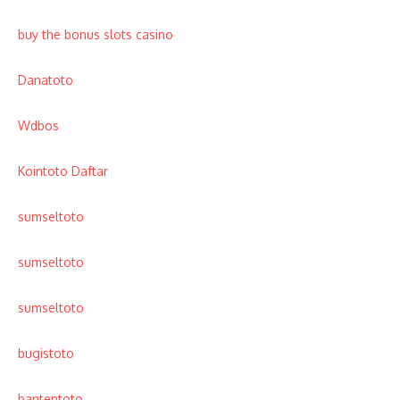
buy the bonus slots casino
Danatoto
Wdbos
Kointoto Daftar
sumseltoto
sumseltoto
sumseltoto
bugistoto
bantentoto