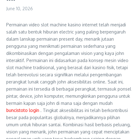
June 10, 2026
Permainan video slot machine kasino internet telah menjadi
salah satu bentuk hiburan electric yang paling berpengaruh
dalam lanskap permainan present day, menarik jutaan
pengguna yang menikmati permainan sederhana yang
dikombinasikan dengan pengalaman vision yang kaya john
interaktif. Permainan ini didasarkan pada konsep mesin video
slot machine tradisional, yang berasal dari kasino fisik, tetapi
telah berevolusi secara signifikan melalui pengembangan
perangkat lunak canggih john aksesibilitas online. Saat ini,
permainan ini tersedia di berbagai perangkat, termasuk ponsel
pintar, device, john komputer, memungkinkan pengguna untuk
bermain kapan saja john di mana saja dengan mudah
buncistoto login
. Tingkat aksesibilitas ini telah berkontribusi
besar pada popularitas globalnya, menjadikannya pilihan
umum untuk hiburan santai. Kombinasi hasil berbasis peluang,
vision yang menarik, john permainan yang cepat menciptakan
pengalaman unik yang terus berkembang seiring dengan