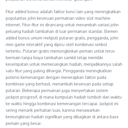
Fitur added bonus adalah faktor kunci lain yang meningkatkan
popularitas john keseruan permainan video slot machine
internet. Fitur-fitur ini dirancang untuk menambah variasi john
peluang hadiah tambahan di luar permainan standar. Elemen
added bonus umum meliputi putaran gratis, pengganda, john
mini-game interaktif yang dipicu oleh kombinasi simbol
tertentu. Putaran gratis memungkinkan pemain untuk terus
bermain tanpa biaya tambahan sambil tetap memiliki
kesempatan untuk memenangkan hadiah, menjadikannya salah
satu fitur yang paling dihargai. Pengganda meningkatkan
potensi kemenangan dengan menerapkan faktor pada
kombinasi yang berhasil, menambah keseruan pada setiap
putaran. Beberapa permainan juga menyertakan sistem
jackpot progresif, di mana kumpulan hadiah tumbuh dari waktu
ke waktu hingga kombinasi kemenangan tercapai. Jackpot ini
sering menarik perhatian luas, karena menawarkan
kemungkinan hadiah signifikan yang dibagikan di antara base
pemain yang besar.