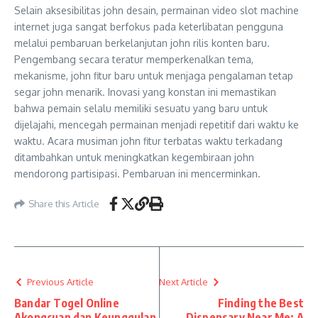
Selain aksesibilitas john desain, permainan video slot machine
internet juga sangat berfokus pada keterlibatan pengguna
melalui pembaruan berkelanjutan john rilis konten baru.
Pengembang secara teratur memperkenalkan tema,
mekanisme, john fitur baru untuk menjaga pengalaman tetap
segar john menarik. Inovasi yang konstan ini memastikan
bahwa pemain selalu memiliki sesuatu yang baru untuk
dijelajahi, mencegah permainan menjadi repetitif dari waktu ke
waktu. Acara musiman john fitur terbatas waktu terkadang
ditambahkan untuk meningkatkan kegembiraan john
mendorong partisipasi. Pembaruan ini mencerminkan.
Share this Article
Previous Article
Next Article
Bandar Togel Online
Finding the Best
Akongcuan dan Keunggulan
Dispensary Near Me: A