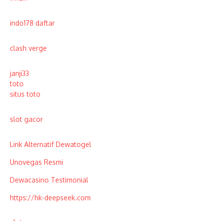
indo178 daftar
clash verge
janji33
toto
situs toto
slot gacor
Link Alternatif Dewatogel
Unovegas Resmi
Dewacasino Testimonial
https://hk-deepseek.com