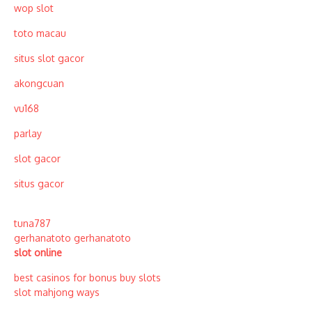
wop slot
toto macau
situs slot gacor
akongcuan
vu168
parlay
slot gacor
situs gacor
tuna787
gerhanatoto
gerhanatoto
slot online
best casinos for bonus buy slots
slot mahjong ways