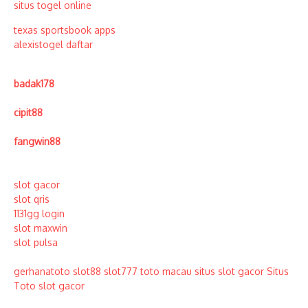
situs togel online
texas sportsbook apps
alexistogel daftar
badak178
cipit88
fangwin88
slot gacor
slot qris
1131gg login
slot maxwin
slot pulsa
gerhanatoto
slot88
slot777
toto macau
situs slot gacor
Situs
Toto
slot gacor