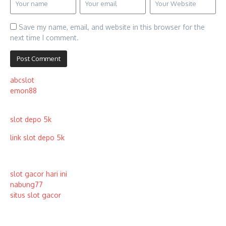
Save my name, email, and website in this browser for the
next time I comment.
abcslot
emon88
slot depo 5k
link slot depo 5k
slot gacor hari ini
nabung77
situs slot gacor