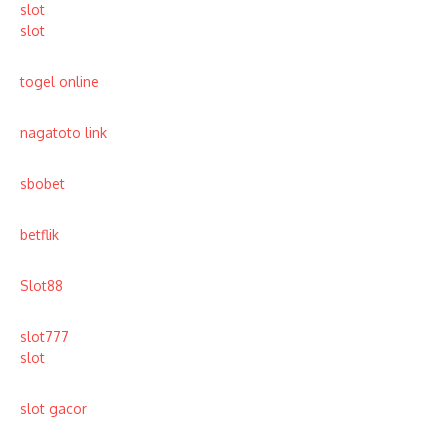
slot
slot
togel online
nagatoto link
sbobet
betflik
Slot88
slot777
slot
slot gacor