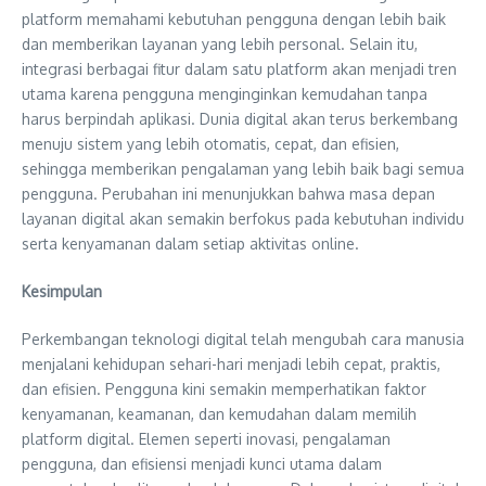
platform memahami kebutuhan pengguna dengan lebih baik
dan memberikan layanan yang lebih personal. Selain itu,
integrasi berbagai fitur dalam satu platform akan menjadi tren
utama karena pengguna menginginkan kemudahan tanpa
harus berpindah aplikasi. Dunia digital akan terus berkembang
menuju sistem yang lebih otomatis, cepat, dan efisien,
sehingga memberikan pengalaman yang lebih baik bagi semua
pengguna. Perubahan ini menunjukkan bahwa masa depan
layanan digital akan semakin berfokus pada kebutuhan individu
serta kenyamanan dalam setiap aktivitas online.
Kesimpulan
Perkembangan teknologi digital telah mengubah cara manusia
menjalani kehidupan sehari-hari menjadi lebih cepat, praktis,
dan efisien. Pengguna kini semakin memperhatikan faktor
kenyamanan, keamanan, dan kemudahan dalam memilih
platform digital. Elemen seperti inovasi, pengalaman
pengguna, dan efisiensi menjadi kunci utama dalam