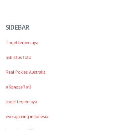
SIDEBAR
Togel terpercaya
link situs toto
Real Pokies Australia
สล็อตออนไลน์
togel terpercaya
evosgaming indonesia