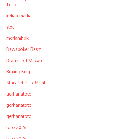
Toto
Indian matka
slot
meriamhoki
Dewapoker Resmi
Dreams of Macau
Boxing King
StarzBet PH official site
gerhanatoto
gerhanatoto
gerhanatoto
toto 2026
toto 2026