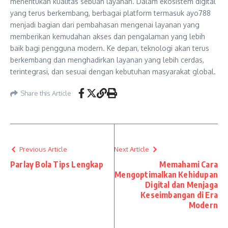
menentukan kualitas sebuah layanan. Dalam ekosistem digital
yang terus berkembang, berbagai platform termasuk ayo788
menjadi bagian dari pembahasan mengenai layanan yang
memberikan kemudahan akses dan pengalaman yang lebih
baik bagi pengguna modern. Ke depan, teknologi akan terus
berkembang dan menghadirkan layanan yang lebih cerdas,
terintegrasi, dan sesuai dengan kebutuhan masyarakat global.
Share this Article
Previous Article
Next Article
Parlay Bola Tips Lengkap
Memahami Cara
Mengoptimalkan Kehidupan
Digital dan Menjaga
Keseimbangan di Era
Modern