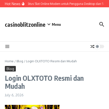
Skip to content
Hot News
Panduan Situs Slot Online Modern untuk Pengguna Desktop dan Smart
casinoblitzonline
Menu
Home
/
Blog
/
Login OLXTOTO Resmi dan Mudah
Blog
Login OLXTOTO Resmi dan
Mudah
July 6, 2026