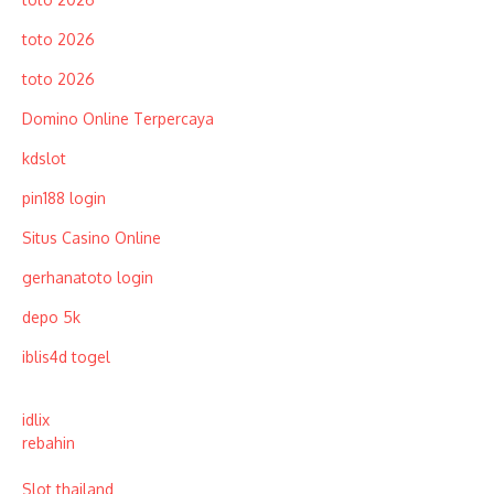
toto 2026
toto 2026
Domino Online Terpercaya
kdslot
pin188 login
Situs Casino Online
gerhanatoto login
depo 5k
iblis4d togel
idlix
rebahin
Slot thailand