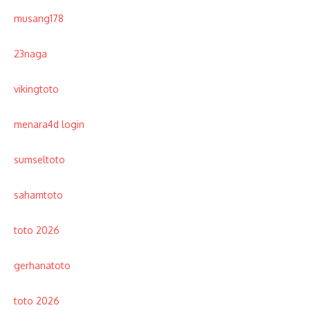
musang178
23naga
vikingtoto
menara4d login
sumseltoto
sahamtoto
toto 2026
gerhanatoto
toto 2026