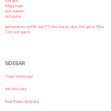
slot qris
1131gg login
slot maxwin
slot pulsa
gerhanatoto
slot88
slot777
toto macau
situs slot gacor
Situs
Toto
slot gacor
SIDEBAR
Togel terpercaya
link situs toto
Real Pokies Australia