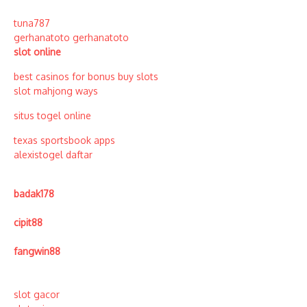
tuna787
gerhanatoto
gerhanatoto
slot online
best casinos for bonus buy slots
slot mahjong ways
situs togel online
texas sportsbook apps
alexistogel daftar
badak178
cipit88
fangwin88
slot gacor