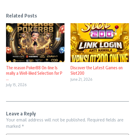
Related Posts
The reason Poker88 On-line Is
Discover the Latest Games on
really a Well-liked Selection for P
Slot200
...
June 21, 2026
July 15, 2026
Leave a Reply
Your email address will not be published.
Required fields are
marked
*