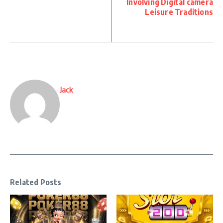
Involving Digital camera
Leisure Traditions
Jack
Related Posts