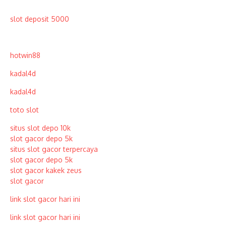
slot deposit 5000
hotwin88
kadal4d
kadal4d
toto slot
situs slot depo 10k
slot gacor depo 5k
situs slot gacor terpercaya
slot gacor depo 5k
slot gacor kakek zeus
slot gacor
link slot gacor hari ini
link slot gacor hari ini