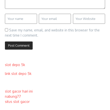
Save my name, email, and website in this browser for the
next time I comment.
slot depo 5k
link slot depo 5k
slot gacor hari ini
nabung77
situs slot gacor