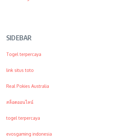
SIDEBAR
Togel terpercaya
link situs toto
Real Pokies Australia
สล็อตออนไลน์
togel terpercaya
evosgaming indonesia