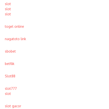
slot
slot
slot
togel online
nagatoto link
sbobet
betflik
Slot88
slot777
slot
slot gacor