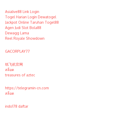
Asialive88 Link Login
Togel Harian Login Dewatogel
Jackpot Online Taruhan Togel88
Agen Judi Slot Bola88
Dewagg Lama
Reel Royale Showdown
GACORPLAY77
纸飞机官网
สล็อต
treasures of aztec
https://telegramin-cn.com
สล็อต
indo178 daftar