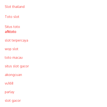
Slot thailand
Toto slot
Situs toto
afktoto
slot terpercaya
wop slot
toto macau
situs slot gacor
akongcuan
vu168
parlay
slot gacor