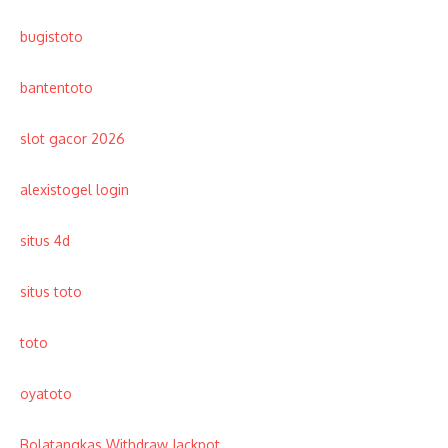
bugistoto
bantentoto
slot gacor 2026
alexistogel login
situs 4d
situs toto
toto
oyatoto
Bolatangkas Withdraw Jackpot