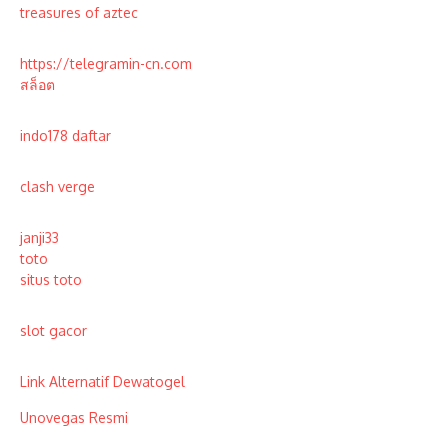
treasures of aztec
https://telegramin-cn.com
สล็อต
indo178 daftar
clash verge
janji33
toto
situs toto
slot gacor
Link Alternatif Dewatogel
Unovegas Resmi