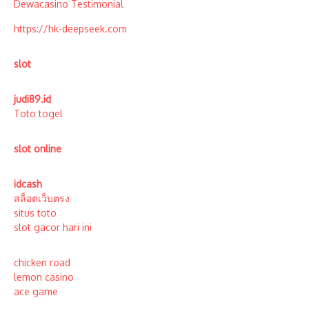
Dewacasino Testimonial
https://hk-deepseek.com
slot
judi89.id
Toto togel
slot online
idcash
สล็อตเว็บตรง
situs toto
slot gacor hari ini
chicken road
lemon casino
ace game