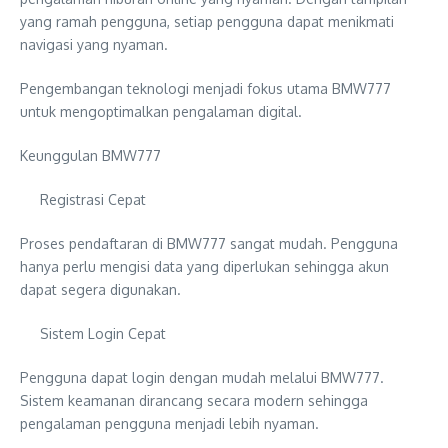
yang ramah pengguna, setiap pengguna dapat menikmati
navigasi yang nyaman.
Pengembangan teknologi menjadi fokus utama BMW777
untuk mengoptimalkan pengalaman digital.
Keunggulan BMW777
Registrasi Cepat
Proses pendaftaran di BMW777 sangat mudah. Pengguna
hanya perlu mengisi data yang diperlukan sehingga akun
dapat segera digunakan.
Sistem Login Cepat
Pengguna dapat login dengan mudah melalui BMW777.
Sistem keamanan dirancang secara modern sehingga
pengalaman pengguna menjadi lebih nyaman.