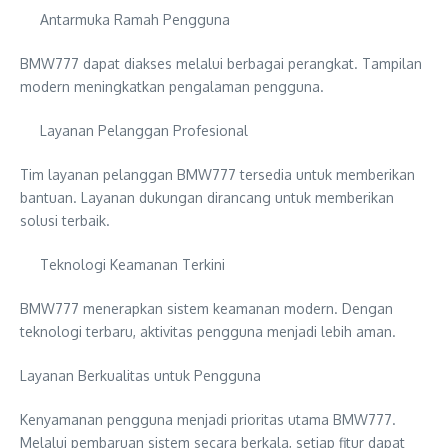
Antarmuka Ramah Pengguna
BMW777 dapat diakses melalui berbagai perangkat. Tampilan
modern meningkatkan pengalaman pengguna.
Layanan Pelanggan Profesional
Tim layanan pelanggan BMW777 tersedia untuk memberikan
bantuan. Layanan dukungan dirancang untuk memberikan
solusi terbaik.
Teknologi Keamanan Terkini
BMW777 menerapkan sistem keamanan modern. Dengan
teknologi terbaru, aktivitas pengguna menjadi lebih aman.
Layanan Berkualitas untuk Pengguna
Kenyamanan pengguna menjadi prioritas utama BMW777.
Melalui pembaruan sistem secara berkala, setiap fitur dapat