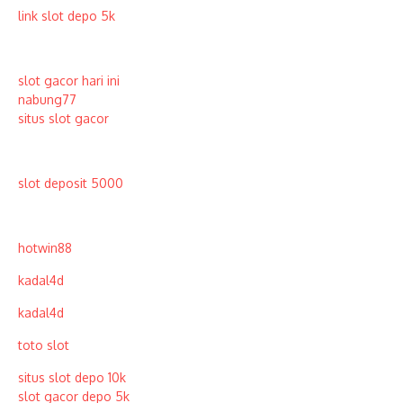
link slot depo 5k
slot gacor hari ini
nabung77
situs slot gacor
slot deposit 5000
hotwin88
kadal4d
kadal4d
toto slot
situs slot depo 10k
slot gacor depo 5k