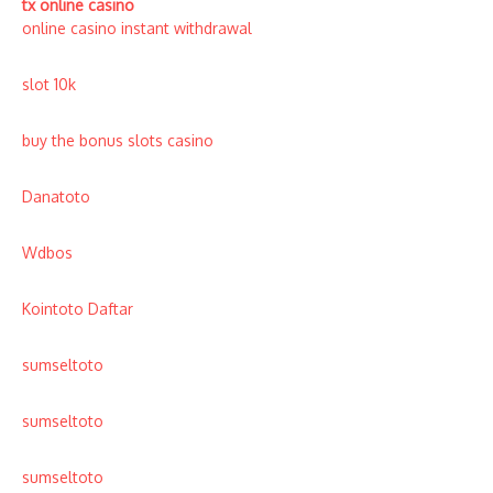
tx online casino
online casino instant withdrawal
slot 10k
buy the bonus slots casino
Danatoto
Wdbos
Kointoto Daftar
sumseltoto
sumseltoto
sumseltoto