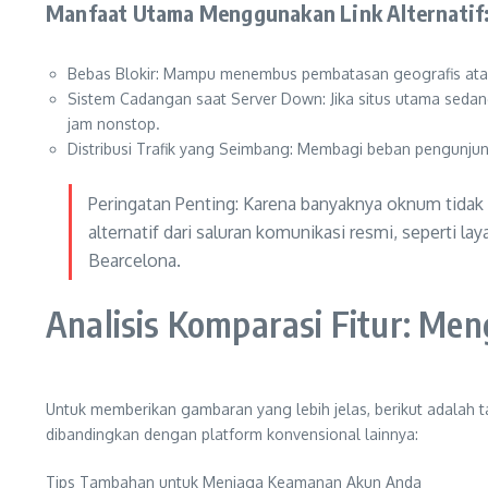
Manfaat Utama Menggunakan Link Alternatif
Bebas Blokir: Mampu menembus pembatasan geografis atau 
Sistem Cadangan saat Server Down: Jika situs utama seda
jam nonstop.
Distribusi Trafik yang Seimbang: Membagi beban pengunjun
Peringatan Penting: Karena banyaknya oknum tidak
alternatif dari saluran komunikasi resmi, seperti la
Bearcelona.
Analisis Komparasi Fitur: Men
Untuk memberikan gambaran yang lebih jelas, berikut adalah
dibandingkan dengan platform konvensional lainnya:
Tips Tambahan untuk Menjaga Keamanan Akun Anda