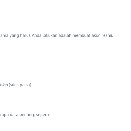
ertama yang harus Anda lakukan adalah membuat akun resmi.
hing
(situs palsu).
apa data penting, seperti: