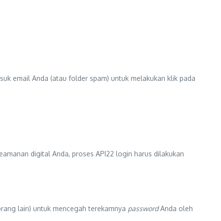
asuk email Anda (atau folder spam) untuk melakukan klik pada
amanan digital Anda, proses API22 login harus dilakukan
k orang lain) untuk mencegah terekamnya
password
Anda oleh