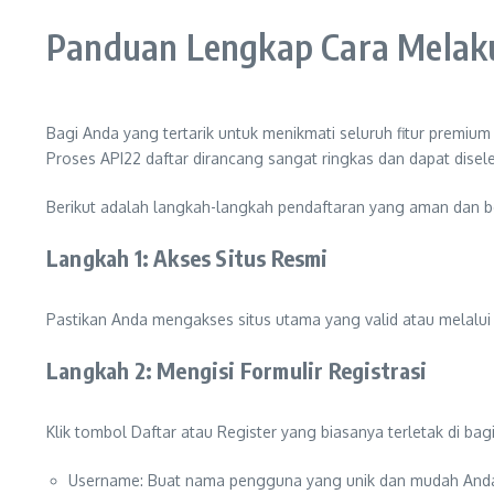
Panduan Lengkap Cara Melak
Bagi Anda yang tertarik untuk menikmati seluruh fitur premi
Proses API22 daftar dirancang sangat ringkas dan dapat disel
Berikut adalah langkah-langkah pendaftaran yang aman dan b
Langkah 1: Akses Situs Resmi
Pastikan Anda mengakses situs utama yang valid atau melalui
Langkah 2: Mengisi Formulir Registrasi
Klik tombol Daftar atau Register yang biasanya terletak di ba
Username: Buat nama pengguna yang unik dan mudah Anda