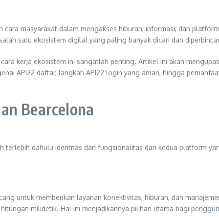
 cara masyarakat dalam mengakses hiburan, informasi, dan platform
lah satu ekosistem digital yang paling banyak dicari dan diperbinca
a kerja ekosistem ini sangatlah penting. Artikel ini akan mengupa
enai API22 daftar, langkah API22 login yang aman, hingga pemanfaat
dan Bearcelona
rlebih dahulu identitas dan fungsionalitas dari kedua platform yang 
rancang untuk memberikan layanan konektivitas, hiburan, dan manajem
ungan milidetik. Hal ini menjadikannya pilihan utama bagi penggun