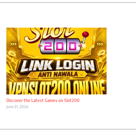
Discover the Latest Games on Slot200
June 21, 2026