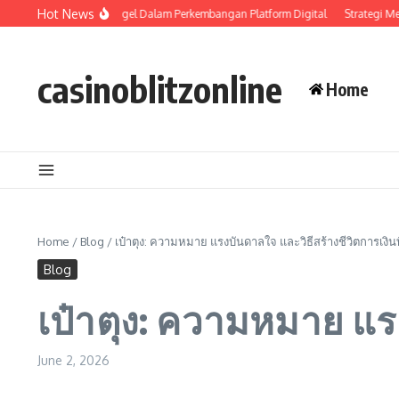
Skip to content
Hot News
Mengenal Humastogel Dalam Perkembangan Platform Digital
Strategi Mengo
casinoblitzonline
Home
Home
/
Blog
/
เป๋าตุง: ความหมาย แรงบันดาลใจ และวิธีสร้างชีวิตการเงินที
Blog
เป๋าตุง: ความหมาย แรง
June 2, 2026